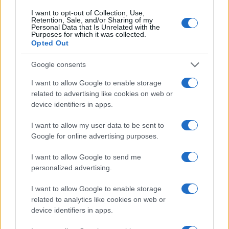
I want to opt-out of Collection, Use,
Retention, Sale, and/or Sharing of my
Personal Data that Is Unrelated with the
Purposes for which it was collected.
Opted Out
Google consents
Dominar las bases de los postres: cremas, siropes y
I want to allow Google to enable storage
texturas
related to advertising like cookies on web or
Lucía Fernández · 2 Ago 2026
device identifiers in apps.
POSTRES
I want to allow my user data to be sent to
Google for online advertising purposes.
I want to allow Google to send me
personalized advertising.
I want to allow Google to enable storage
related to analytics like cookies on web or
device identifiers in apps.