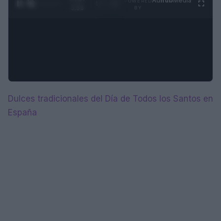
Ad
hub
Media
POWERED
1
/
4
3:55
BY
Dulces tradicionales del Día de Todos los Santos en
España