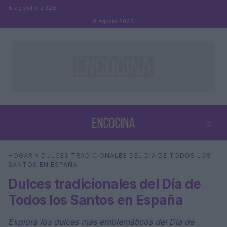
Saltar al contenido
8 agosto 2026
8 agosto 2026
⌕
×
⌕
HOGAR
»
DULCES TRADICIONALES DEL DÍA DE TODOS LOS
Buscar
SANTOS EN ESPAÑA
Dulces tradicionales del Día de
Todos los Santos en España
Explora los dulces más emblemáticos del Día de