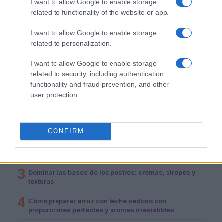
I want to allow Google to enable storage
related to functionality of the website or app.
I want to allow Google to enable storage
Día mundial de la tarta de queso 2026: recetas y
related to personalization.
curiosidades
María Vázquez · 30 Jul 2026
I want to allow Google to enable storage
related to security, including authentication
functionality and fraud prevention, and other
user protection.
MÁS LEÍDOS
1
Cómo hacer sushi de oreo: ingredientes y preparación
CONFIRM
2
Día mundial de la tarta de queso 2026: recetas y
curiosidades
3
Dominar las bases de los postres: cremas, siropes y
texturas
4
Cómo preparar arroz con leche sedoso con
proporciones perfectas y aromas irresistibles