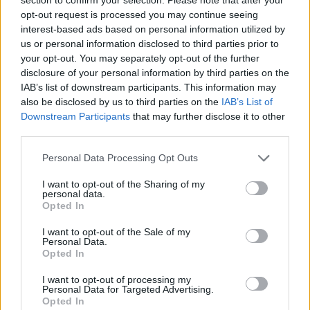
opt-out request is processed you may continue seeing
interest-based ads based on personal information utilized by
us or personal information disclosed to third parties prior to
your opt-out. You may separately opt-out of the further
disclosure of your personal information by third parties on the
IAB’s list of downstream participants. This information may
also be disclosed by us to third parties on the
IAB’s List of
Downstream Participants
that may further disclose it to other
third parties.
Please note that this website/app uses one or more Google
Personal Data Processing Opt Outs
Cómo hacer tarta de queso en freidora de aire
services and may gather and store information including but
perfecta: guía definitiva
not limited to your visit or usage behaviour. You may click to
I want to opt-out of the Sharing of my
personal data.
Diego Romero · 7 Ago 2026
grant or deny consent to Google and its third-party tags to
Opted In
use your data for below specified purposes in below Google
POSTRES
consent section.
I want to opt-out of the Sale of my
Personal Data.
Opted In
I want to opt-out of processing my
Personal Data for Targeted Advertising.
Opted In