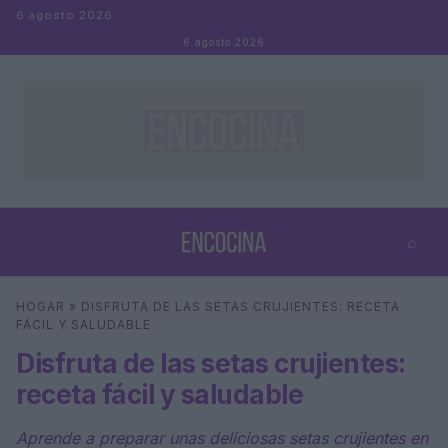
Saltar al contenido
6 agosto 2026
6 agosto 2026
⌕
×
⌕
HOGAR
»
DISFRUTA DE LAS SETAS CRUJIENTES: RECETA
Buscar
FÁCIL Y SALUDABLE
Disfruta de las setas crujientes:
receta fácil y saludable
Aprende a preparar unas deliciosas setas crujientes en