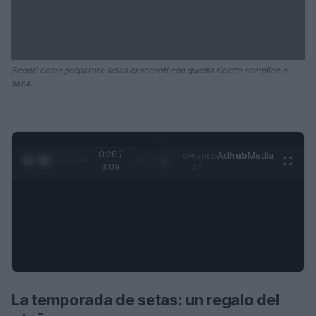
Scopri come preparare setas croccanti con questa ricetta semplice e
sana.
0:29 /
Ad
hub
Media
POWERED
1
/
4
3:09
BY
La temporada de setas: un regalo del