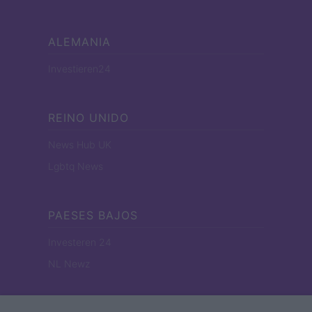
ALEMANIA
Investieren24
REINO UNIDO
News Hub UK
Lgbtq News
PAESES BAJOS
Investeren 24
NL Newz