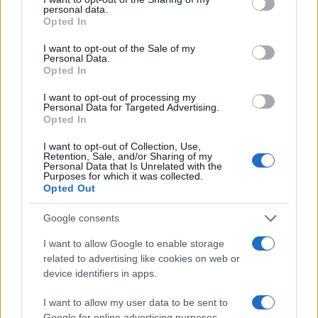
personal data.
grant or deny consent to Google and its third-party tags to
Opted In
use your data for below specified purposes in below Google
consent section.
I want to opt-out of the Sale of my
Personal Data.
Opted In
I want to opt-out of processing my
Personal Data for Targeted Advertising.
Opted In
I want to opt-out of Collection, Use,
Retention, Sale, and/or Sharing of my
Personal Data that Is Unrelated with the
Purposes for which it was collected.
Sigue leyendo
Opted Out
Google consents
POSTRES
I want to allow Google to enable storage
related to advertising like cookies on web or
device identifiers in apps.
I want to allow my user data to be sent to
Google for online advertising purposes.