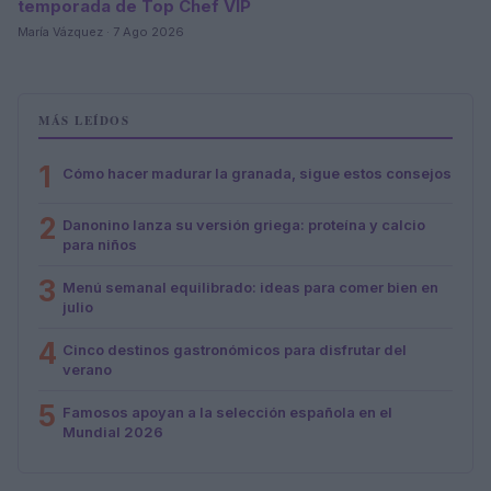
temporada de Top Chef VIP
María Vázquez · 7 Ago 2026
MÁS LEÍDOS
1
Cómo hacer madurar la granada, sigue estos consejos
2
Danonino lanza su versión griega: proteína y calcio
para niños
3
Menú semanal equilibrado: ideas para comer bien en
julio
4
Cinco destinos gastronómicos para disfrutar del
verano
5
Famosos apoyan a la selección española en el
Mundial 2026