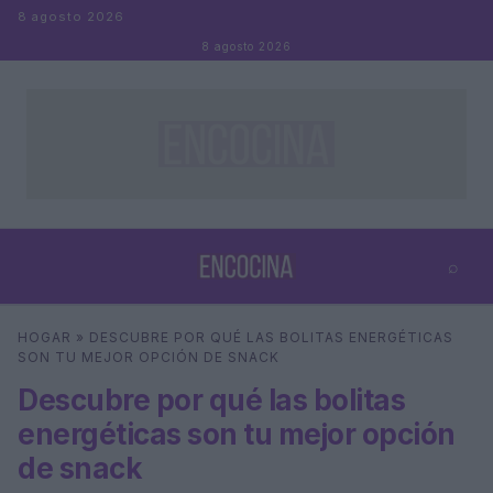
Saltar al contenido
8 agosto 2026
8 agosto 2026
⌕
×
⌕
HOGAR
»
DESCUBRE POR QUÉ LAS BOLITAS ENERGÉTICAS
Buscar
SON TU MEJOR OPCIÓN DE SNACK
Descubre por qué las bolitas
energéticas son tu mejor opción
de snack