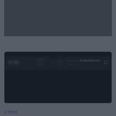
0:28 /
Ad
hub
Media
POWERED
1
/
4
4:27
BY
«`html