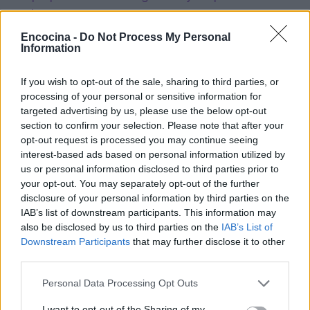
lo fácil y delicioso que puede ser cuidar de ti
mismo!
Encocina -
Do Not Process My Personal
Information
«`
If you wish to opt-out of the sale, sharing to third parties, or
processing of your personal or sensitive information for
targeted advertising by us, please use the below opt-out
AUTOR
section to confirm your selection. Please note that after your
staff
opt-out request is processed you may continue seeing
interest-based ads based on personal information utilized by
us or personal information disclosed to third parties prior to
your opt-out. You may separately opt-out of the further
disclosure of your personal information by third parties on the
IAB’s list of downstream participants. This information may
also be disclosed by us to third parties on the
IAB’s List of
Downstream Participants
that may further disclose it to other
third parties.
Please note that this website/app uses one or more Google
Personal Data Processing Opt Outs
services and may gather and store information including but
not limited to your visit or usage behaviour. You may click to
I want to opt-out of the Sharing of my