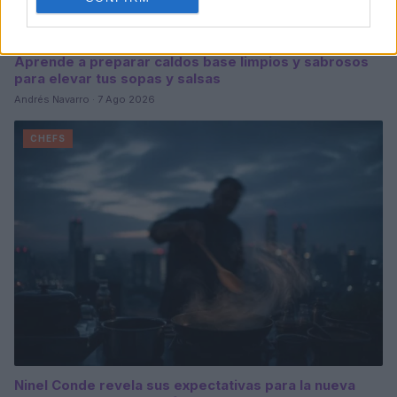
Aprende a preparar caldos base limpios y sabrosos
para elevar tus sopas y salsas
Andrés Navarro · 7 Ago 2026
CHEFS
Ninel Conde revela sus expectativas para la nueva