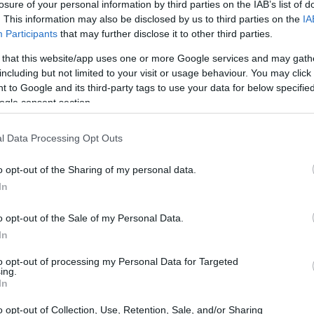
losure of your personal information by third parties on the IAB’s list of
. This information may also be disclosed by us to third parties on the
IA
Participants
that may further disclose it to other third parties.
 that this website/app uses one or more Google services and may gath
including but not limited to your visit or usage behaviour. You may click 
 to Google and its third-party tags to use your data for below specifi
ogle consent section.
l Data Processing Opt Outs
o opt-out of the Sharing of my personal data.
In
o opt-out of the Sale of my Personal Data.
In
to opt-out of processing my Personal Data for Targeted
ing.
In
o opt-out of Collection, Use, Retention, Sale, and/or Sharing
e Box ha lanzado unas papas fritas que están