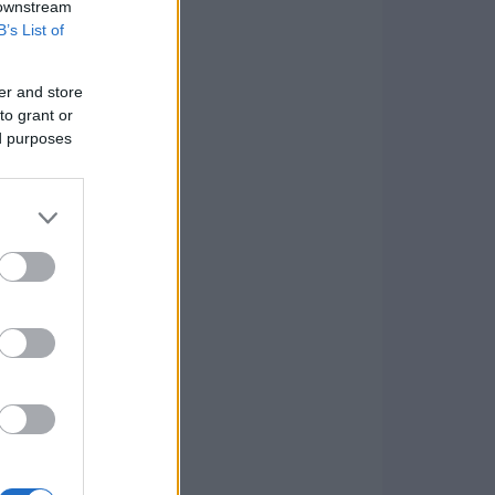
 downstream
B’s List of
er and store
to grant or
ed purposes