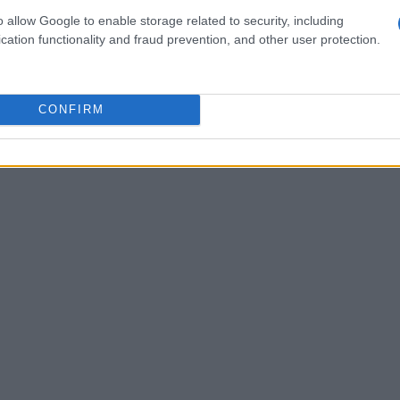
ante y crujiente que te hará detenerte un momento
o allow Google to enable storage related to security, including
isco es como un pequeño festival de texturas y
cation functionality and fraud prevention, and other user protection.
do lo que solía ser un simple acompañamiento en
ble.
CONFIRM