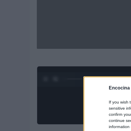
0:18 / 3:09
1
/
4
Encocina
If you wish 
sensitive in
confirm you
continue se
information 