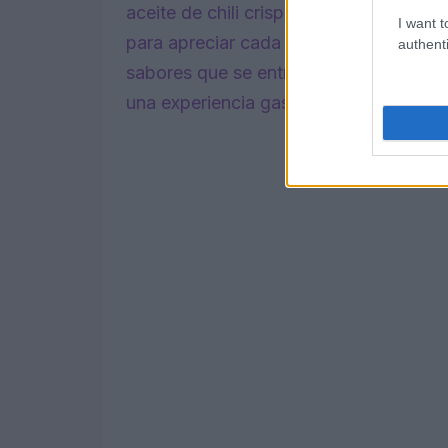
aceite de chili crisp. ¡Es un sabor pic
I want t
para apreciar cada bocado! Cada mord
authenti
sabores que se entrelazan, convirtien
una experiencia gastronómica memora