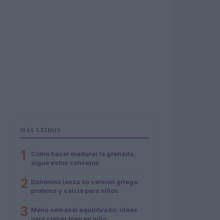
MÁS LEÍDOS
1
Cómo hacer madurar la granada,
sigue estos consejos
2
Danonino lanza su versión griega:
proteína y calcio para niños
3
Menú semanal equilibrado: ideas
para comer bien en julio