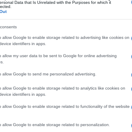
ersonal Data that Is Unrelated with the Purposes for which it
lected.
avored Seasoned Curly Fries, y no hablamos de
Out
r chili crisp! Prepárate, porque esto no es solo
ue cambiará tu forma de ver este clásico de la
consents
o allow Google to enable storage related to advertising like cookies on
evice identifiers in apps.
 expectativas
o allow my user data to be sent to Google for online advertising
s.
e Box siempre han sido un referente en la
to allow Google to send me personalized advertising.
, crujientes y con ese sazón que las hace
 para esos antojos nocturnos o para los almuerzos
o allow Google to enable storage related to analytics like cookies on
urre cuando le añades un toque de chili crisp?
evice identifiers in apps.
 una experiencia de sabor que no solo deleita,
o allow Google to enable storage related to functionality of the website
o allow Google to enable storage related to personalization.
das, ya perfectas, recubiertas con una mezcla de