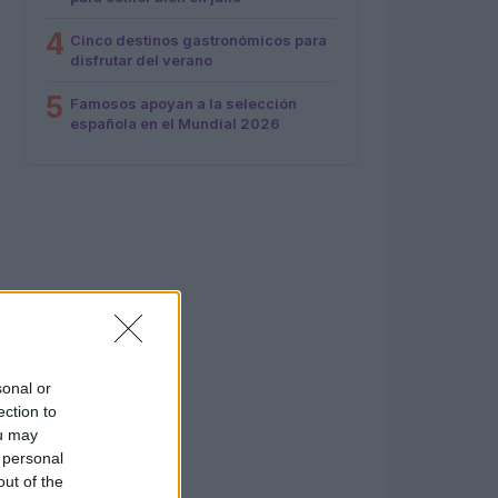
4
Cinco destinos gastronómicos para
disfrutar del verano
5
Famosos apoyan a la selección
española en el Mundial 2026
sonal or
ection to
ou may
 personal
out of the