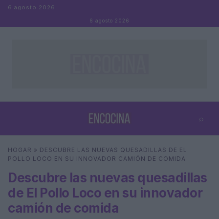
Saltar al contenido
6 agosto 2026
6 agosto 2026
⌕
×
⌕
HOGAR
»
DESCUBRE LAS NUEVAS QUESADILLAS DE EL
Buscar
POLLO LOCO EN SU INNOVADOR CAMIÓN DE COMIDA
Descubre las nuevas quesadillas
de El Pollo Loco en su innovador
camión de comida