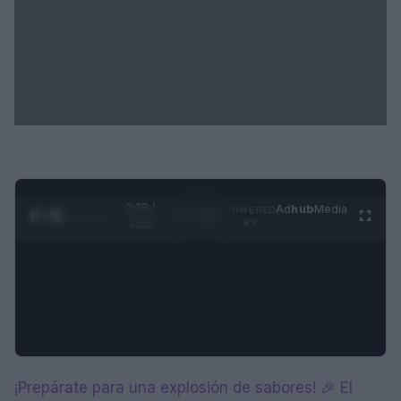
0:28 /
Ad
hub
Media
POWERED
1
/
4
3:55
BY
¡Prepárate para una explosión de sabores! 🎉 El