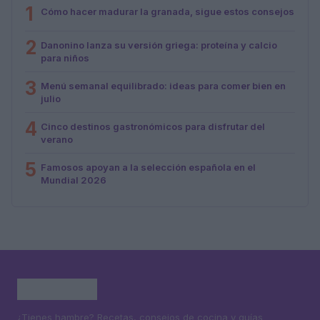
1
Cómo hacer madurar la granada, sigue estos consejos
2
Danonino lanza su versión griega: proteína y calcio
para niños
3
Menú semanal equilibrado: ideas para comer bien en
julio
4
Cinco destinos gastronómicos para disfrutar del
verano
5
Famosos apoyan a la selección española en el
Mundial 2026
¿Tienes hambre? Recetas, consejos de cocina y guías