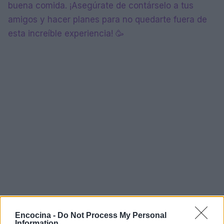
buena comida. ¡Asegúrate de contárselo a tus
amigos y hacer planes para no quedarte fuera de
esta increíble experiencia! 🥳
Encocina -
Do Not Process My Personal
Information