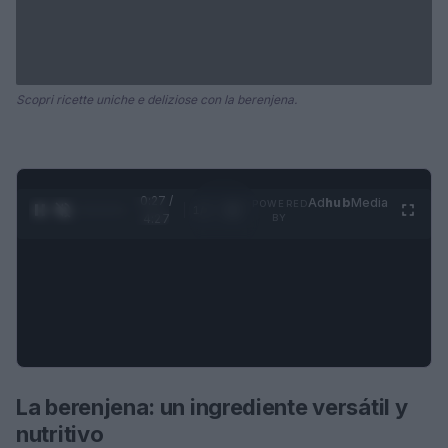
Scopri ricette uniche e deliziose con la berenjena.
0:28 /
Ad
hub
Media
POWERED
1
/
4
4:27
BY
La berenjena: un ingrediente versátil y
nutritivo