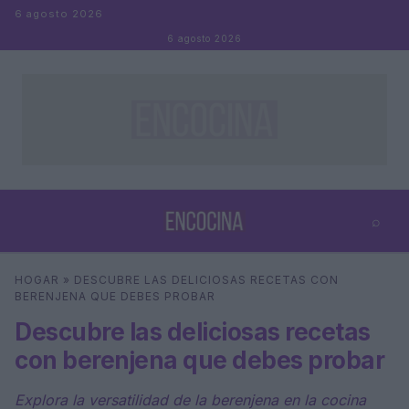
Saltar al contenido
6 agosto 2026
6 agosto 2026
⌕
×
⌕
HOGAR
»
DESCUBRE LAS DELICIOSAS RECETAS CON
Buscar
BERENJENA QUE DEBES PROBAR
Descubre las deliciosas recetas
con berenjena que debes probar
Explora la versatilidad de la berenjena en la cocina