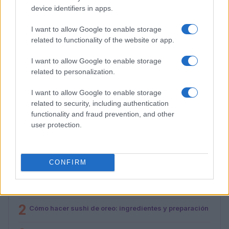
device identifiers in apps.
I want to allow Google to enable storage
related to functionality of the website or app.
I want to allow Google to enable storage
related to personalization.
Cómo preparar una salmorreta perfecta para arroces
I want to allow Google to enable storage
exquisitos
related to security, including authentication
María Vázquez · 1 Ago 2026
functionality and fraud prevention, and other
user protection.
MÁS LEÍDOS
CONFIRM
1
Cinco destinos gastronómicos para disfrutar del
verano
2
Cómo hacer sushi de oreo: ingredientes y preparación