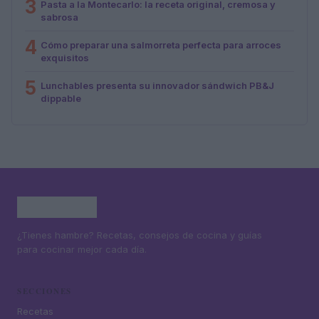
3
Pasta a la Montecarlo: la receta original, cremosa y
sabrosa
4
Cómo preparar una salmorreta perfecta para arroces
exquisitos
5
Lunchables presenta su innovador sándwich PB&J
dippable
¿Tienes hambre? Recetas, consejos de cocina y guías
para cocinar mejor cada día.
SECCIONES
Recetas