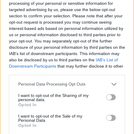
processing of your personal or sensitive information for
Sigue leyendo
targeted advertising by us, please use the below opt-out
section to confirm your selection. Please note that after your
opt-out request is processed you may continue seeing
RECETAS
interest-based ads based on personal information utilized by
us or personal information disclosed to third parties prior to
your opt-out. You may separately opt-out of the further
disclosure of your personal information by third parties on the
IAB’s list of downstream participants. This information may
also be disclosed by us to third parties on the
IAB’s List of
Downstream Participants
that may further disclose it to other
third parties.
Please note that this website/app uses one or more Google
Personal Data Processing Opt Outs
services and may gather and store information including but
not limited to your visit or usage behaviour. You may click to
I want to opt-out of the Sharing of my
personal data.
grant or deny consent to Google and its third-party tags to
Opted In
use your data for below specified purposes in below Google
Plan de comidas semanal con recetas rápidas y
económicas
consent section.
I want to opt-out of the Sale of my
Personal Data.
Diego Romero · 5 Ago 2026
Opted In