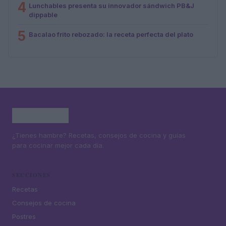
4
Lunchables presenta su innovador sándwich PB&J
dippable
5
Bacalao frito rebozado: la receta perfecta del plato
¿Tienes hambre? Recetas, consejos de cocina y guías
para cocinar mejor cada día.
SECCIONES
Recetas
Consejos de cocina
Postres