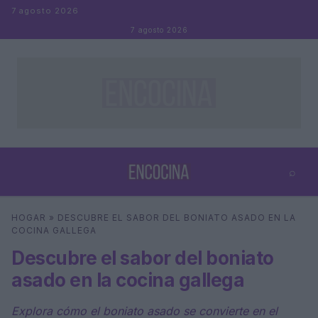
Saltar al contenido
7 agosto 2026
7 agosto 2026
⌕
×
⌕
HOGAR
»
DESCUBRE EL SABOR DEL BONIATO ASADO EN LA
Buscar
COCINA GALLEGA
Descubre el sabor del boniato
asado en la cocina gallega
Explora cómo el boniato asado se convierte en el