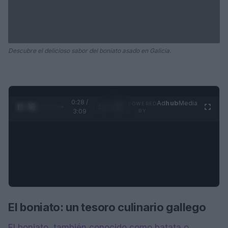
Descubre el delicioso sabor del boniato asado en Galicia.
0:28 /
Ad
hub
Media
POWERED
1
/
4
3:09
BY
El boniato: un tesoro culinario gallego
El boniato, también conocido como batata o