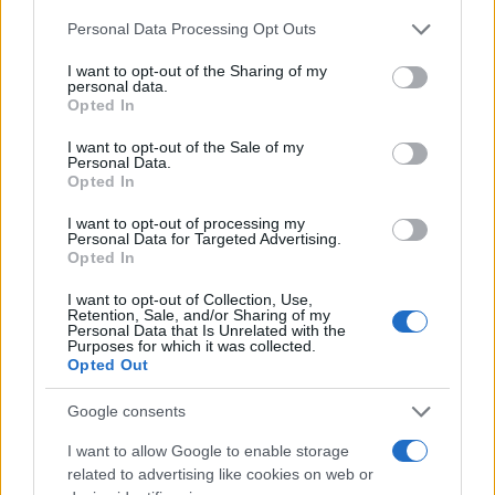
Please note that this website/app uses one or more Google
Personal Data Processing Opt Outs
RECETAS
services and may gather and store information including but
not limited to your visit or usage behaviour. You may click to
I want to opt-out of the Sharing of my
personal data.
grant or deny consent to Google and its third-party tags to
Opted In
use your data for below specified purposes in below Google
consent section.
I want to opt-out of the Sale of my
Personal Data.
Opted In
I want to opt-out of processing my
Personal Data for Targeted Advertising.
Opted In
I want to opt-out of Collection, Use,
Retention, Sale, and/or Sharing of my
Personal Data that Is Unrelated with the
Plan de comidas semanal con recetas rápidas y
Purposes for which it was collected.
económicas
Opted Out
Diego Romero · 5 Ago 2026
Google consents
RECETAS
I want to allow Google to enable storage
related to advertising like cookies on web or