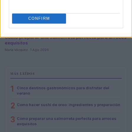
CONFIRM
Cómo preparar una salmorreta perfecta para arroces
exquisitos
María Vázquez · 1 Ago 2026
MÁS LEÍDOS
1
Cinco destinos gastronómicos para disfrutar del
verano
2
Cómo hacer sushi de oreo: ingredientes y preparación
3
Cómo preparar una salmorreta perfecta para arroces
exquisitos