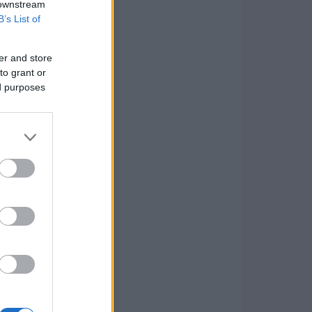
 downstream
B’s List of
er and store
to grant or
ed purposes