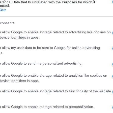
ersonal Data that Is Unrelated with the Purposes for which it
lected.
Out
consents
o allow Google to enable storage related to advertising like cookies on
evice identifiers in apps.
o allow my user data to be sent to Google for online advertising
s.
ón del recao
to allow Google to send me personalized advertising.
lla pero rica en sabor y nutrientes. Los
o allow Google to enable storage related to analytics like cookies on
 blancas, patatas, arroz, cebolla, ajos, laurel,
evice identifiers in apps.
otaje se caracteriza por su bajo contenido en
o allow Google to enable storage related to functionality of the website
eínas. La combinación de alubias y arroz no solo
minoácidos esenciales, sino que también
o allow Google to enable storage related to personalization.
enido en fibra. Para preparar este delicioso