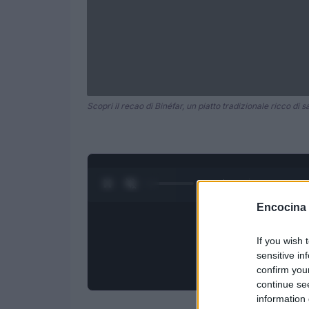
Scopri il recao di Binéfar, un piatto tradizionale ricco di s
0:28 / 3:09
1
/
4
Encocina
If you wish 
sensitive in
confirm you
continue se
information 