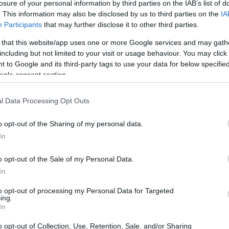
losure of your personal information by third parties on the IAB’s list of
inéfar
. This information may also be disclosed by us to third parties on the
IA
Participants
that may further disclose it to other third parties.
ca la esencia de la cocina tradicional
 that this website/app uses one or more Google services and may gath
alidad de Binéfar, este potaje ha sido un
including but not limited to your visit or usage behaviour. You may click 
 to Google and its third-party tags to use your data for below specifi
 hace más de un siglo. Teodoro Bardají, un
ogle consent section.
sta receta en 1922, destacando su valor
r a las familias en tiempos difíciles. Sin
l Data Processing Opt Outs
vierte en una opción ideal para quienes buscan
o opt-out of the Sharing of my personal data.
le.
In
o opt-out of the Sale of my Personal Data.
In
to opt-out of processing my Personal Data for Targeted
ing.
In
o opt-out of Collection, Use, Retention, Sale, and/or Sharing