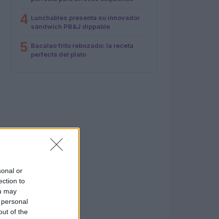
4
Lunchables presenta su innovador
sándwich PB&J dippable
5
Bacalao frito rebozado: la receta
perfecta del plato
sonal or
ection to
ou may
 personal
out of the