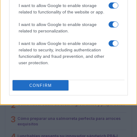
I want to allow Google to enable storage
related to functionality of the website or app.
I want to allow Google to enable storage
related to personalization.
Cómo preparar una salmorreta perfecta para arroces
exquisitos
I want to allow Google to enable storage
María Vázquez · 1 Ago 2026
related to security, including authentication
functionality and fraud prevention, and other
user protection.
MÁS LEÍDOS
1
CONFIRM
Cinco destinos gastronómicos para disfrutar del
verano
2
Cómo hacer sushi de oreo: ingredientes y preparación
3
Cómo preparar una salmorreta perfecta para arroces
exquisitos
4
Lunchables presenta su innovador sándwich PB&J