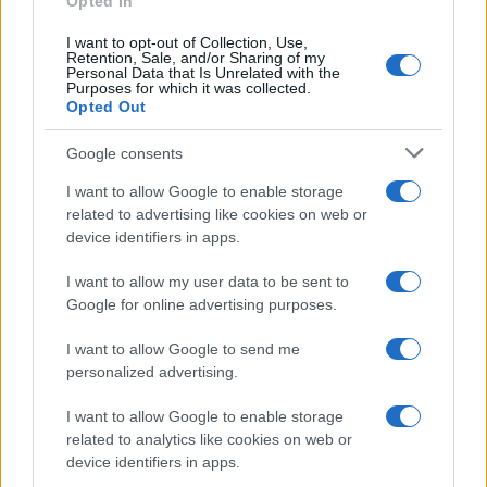
Opted In
I want to opt-out of Collection, Use,
Retention, Sale, and/or Sharing of my
Personal Data that Is Unrelated with the
Purposes for which it was collected.
Opted Out
Google consents
I want to allow Google to enable storage
related to advertising like cookies on web or
Aguacate en la cocina: 10 recetas rápidas y deliciosas
device identifiers in apps.
Lucía Fernández · 4 Ago 2026
I want to allow my user data to be sent to
Google for online advertising purposes.
RECETAS
I want to allow Google to send me
personalized advertising.
I want to allow Google to enable storage
related to analytics like cookies on web or
device identifiers in apps.