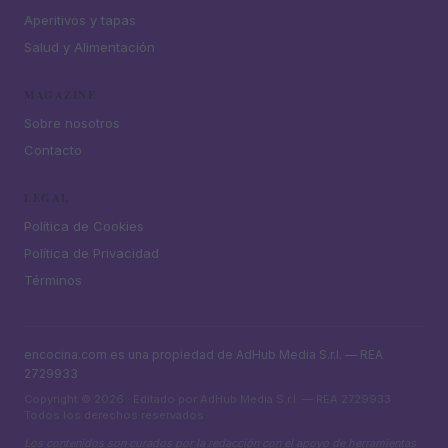
Aperitivos y tapas
Salud y Alimentación
MAGAZINE
Sobre nosotros
Contacto
LEGAL
Política de Cookies
Política de Privacidad
Términos
encocina.com es una propiedad de AdHub Media S.r.l. — REA
2729933
Copyright © 2026 · Editado por AdHub Media S.r.l. — REA 2729933
Todos los derechos reservados
Los contenidos son curados por la redacción con el apoyo de herramientas