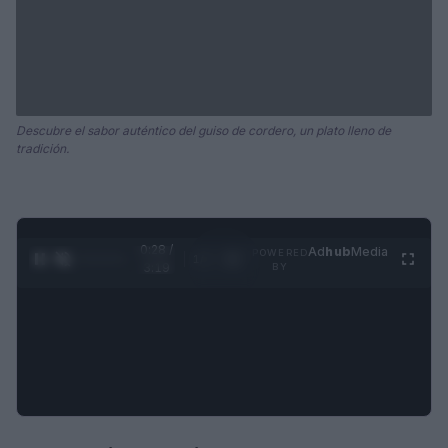
Descubre el sabor auténtico del guiso de cordero, un plato lleno de
tradición.
0:28 /
Ad
hub
Media
POWERED
1
/
4
3:19
BY