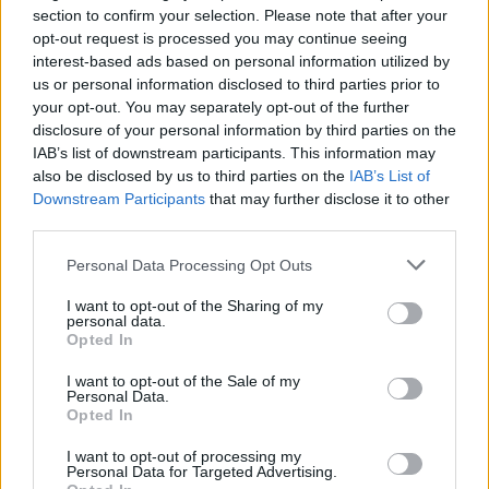
section to confirm your selection. Please note that after your
RECETAS
opt-out request is processed you may continue seeing
interest-based ads based on personal information utilized by
us or personal information disclosed to third parties prior to
your opt-out. You may separately opt-out of the further
disclosure of your personal information by third parties on the
IAB’s list of downstream participants. This information may
also be disclosed by us to third parties on the
IAB’s List of
Downstream Participants
that may further disclose it to other
third parties.
Please note that this website/app uses one or more Google
Personal Data Processing Opt Outs
services and may gather and store information including but
not limited to your visit or usage behaviour. You may click to
I want to opt-out of the Sharing of my
personal data.
Plan de comidas semanal con recetas rápidas y
grant or deny consent to Google and its third-party tags to
Opted In
económicas
use your data for below specified purposes in below Google
Diego Romero · 5 Ago 2026
consent section.
I want to opt-out of the Sale of my
Personal Data.
Opted In
RECETAS
I want to opt-out of processing my
Personal Data for Targeted Advertising.