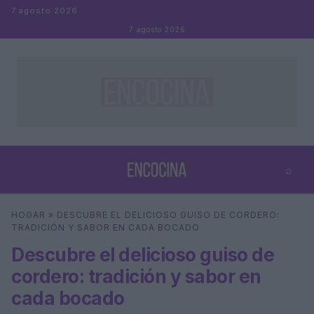
Saltar al contenido
7 agosto 2026
7 agosto 2026
⌕
×
⌕
HOGAR
»
DESCUBRE EL DELICIOSO GUISO DE CORDERO:
Buscar
TRADICIÓN Y SABOR EN CADA BOCADO
Descubre el delicioso guiso de
cordero: tradición y sabor en
cada bocado