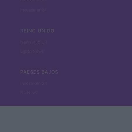
Investieren24
REINO UNIDO
News Hub UK
Lgbtq News
PAESES BAJOS
Investeren 24
NL Newz