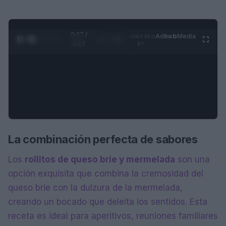
0:28 /
Ad
hub
Media
POWERED
1
/
4
4:27
BY
La combinación perfecta de sabores
Los
rollitos de queso brie y mermelada
son una
opción exquisita que combina la cremosidad del
queso brie con la dulzura de la mermelada,
creando un bocado que deleita los sentidos. Esta
receta es ideal para aperitivos, reuniones familiares