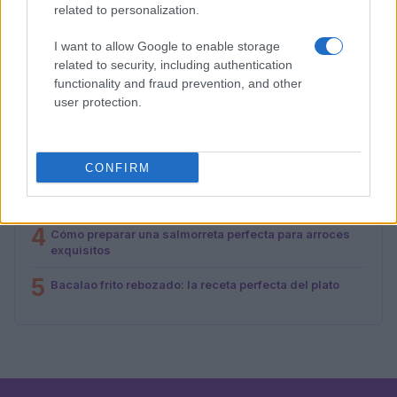
related to personalization.
I want to allow Google to enable storage
MÁS LEÍDOS
related to security, including authentication
functionality and fraud prevention, and other
1
Cinco destinos gastronómicos para disfrutar del
user protection.
verano
2
Cómo hacer sushi de oreo: ingredientes y preparación
CONFIRM
3
Lunchables presenta su innovador sándwich PB&J
dippable
4
Cómo preparar una salmorreta perfecta para arroces
exquisitos
5
Bacalao frito rebozado: la receta perfecta del plato