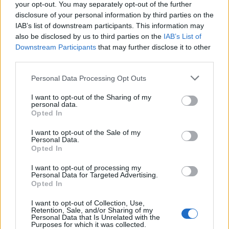
your opt-out. You may separately opt-out of the further
disclosure of your personal information by third parties on the
IAB’s list of downstream participants. This information may
also be disclosed by us to third parties on the
IAB’s List of
Downstream Participants
that may further disclose it to other
third parties.
Plan de comidas semanal con recetas rápidas y
económicas
Please note that this website/app uses one or more Google
Personal Data Processing Opt Outs
Diego Romero · 5 Ago 2026
services and may gather and store information including but
not limited to your visit or usage behaviour. You may click to
I want to opt-out of the Sharing of my
RECETAS
personal data.
grant or deny consent to Google and its third-party tags to
Opted In
use your data for below specified purposes in below Google
consent section.
I want to opt-out of the Sale of my
Personal Data.
Opted In
I want to opt-out of processing my
Personal Data for Targeted Advertising.
Opted In
I want to opt-out of Collection, Use,
Retention, Sale, and/or Sharing of my
Personal Data that Is Unrelated with the
Purposes for which it was collected.