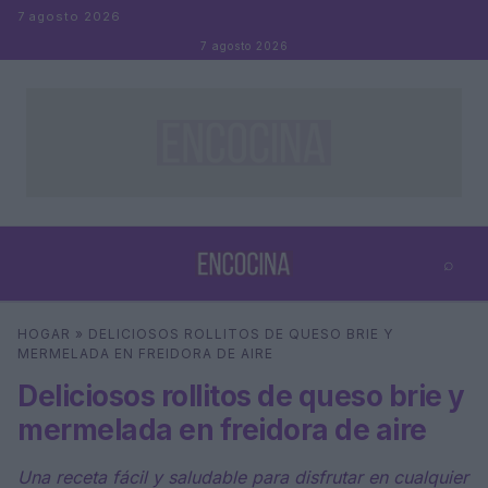
Saltar al contenido
7 agosto 2026
7 agosto 2026
⌕
×
⌕
HOGAR
»
DELICIOSOS ROLLITOS DE QUESO BRIE Y
Buscar
MERMELADA EN FREIDORA DE AIRE
Deliciosos rollitos de queso brie y
mermelada en freidora de aire
Una receta fácil y saludable para disfrutar en cualquier