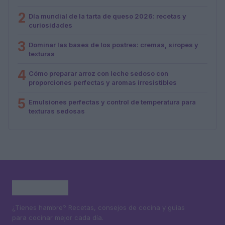
2
Día mundial de la tarta de queso 2026: recetas y
curiosidades
3
Dominar las bases de los postres: cremas, siropes y
texturas
4
Cómo preparar arroz con leche sedoso con
proporciones perfectas y aromas irresistibles
5
Emulsiones perfectas y control de temperatura para
texturas sedosas
¿Tienes hambre? Recetas, consejos de cocina y guías
para cocinar mejor cada día.