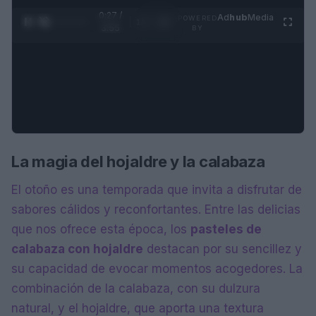
0:28 /
Ad
hub
Media
POWERED
1
/
4
3:55
BY
La magia del hojaldre y la calabaza
El otoño es una temporada que invita a disfrutar de
sabores cálidos y reconfortantes. Entre las delicias
que nos ofrece esta época, los
pasteles de
calabaza con hojaldre
destacan por su sencillez y
su capacidad de evocar momentos acogedores. La
combinación de la calabaza, con su dulzura
natural, y el hojaldre, que aporta una textura