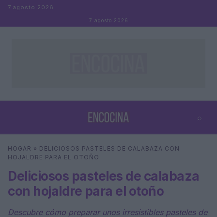
Saltar al contenido
7 agosto 2026
7 agosto 2026
⌕
×
⌕
HOGAR
»
DELICIOSOS PASTELES DE CALABAZA CON
Buscar
HOJALDRE PARA EL OTOÑO
Deliciosos pasteles de calabaza
con hojaldre para el otoño
Descubre cómo preparar unos irresistibles pasteles de