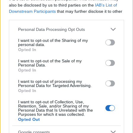
also be disclosed by us to third parties on the
IAB’s List of
Downstream Participants
that may further disclose it to other
third parties.
Sigue leyendo
Please note that this website/app uses one or more Google
Personal Data Processing Opt Outs
services and may gather and store information including but
not limited to your visit or usage behaviour. You may click to
I want to opt-out of the Sharing of my
POSTRES
personal data.
grant or deny consent to Google and its third-party tags to
Opted In
use your data for below specified purposes in below Google
consent section.
I want to opt-out of the Sale of my
Personal Data.
Opted In
I want to opt-out of processing my
Personal Data for Targeted Advertising.
Opted In
I want to opt-out of Collection, Use,
Retention, Sale, and/or Sharing of my
Personal Data that Is Unrelated with the
Purposes for which it was collected.
Opted Out
Cómo hacer tarta de queso en freidora de aire
perfecta: guía definitiva
Google consents