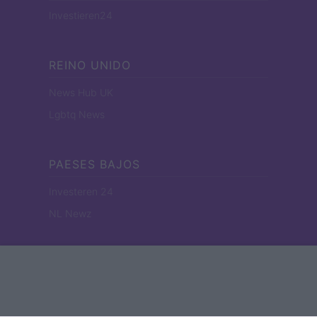
Investieren24
REINO UNIDO
News Hub UK
Lgbtq News
PAESES BAJOS
Investeren 24
NL Newz