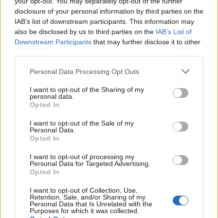
your opt-out. You may separately opt-out of the further
disclosure of your personal information by third parties on the
IAB’s list of downstream participants. This information may
also be disclosed by us to third parties on the
IAB’s List of
Downstream Participants
that may further disclose it to other
third parties.
Please note that this website/app uses one or more Google
Personal Data Processing Opt Outs
services and may gather and store information including but
not limited to your visit or usage behaviour. You may click to
I want to opt-out of the Sharing of my
Sigue leyendo
personal data.
grant or deny consent to Google and its third-party tags to
Opted In
use your data for below specified purposes in below Google
consent section.
I want to opt-out of the Sale of my
CONSEJOS DE COCINA
Personal Data.
Opted In
I want to opt-out of processing my
Personal Data for Targeted Advertising.
Opted In
I want to opt-out of Collection, Use,
Retention, Sale, and/or Sharing of my
Personal Data that Is Unrelated with the
Purposes for which it was collected.