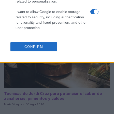
Certificación oficial para cocineras tradicionales de
related to personalization.
Jujuy: un hito en la gastronomía argentina
María Vázquez · 10 Ago 2026
I want to allow Google to enable storage
related to security, including authentication
functionality and fraud prevention, and other
SALUD Y ALIMENTACIÓN
user protection.
CONFIRM
Técnicas de Jordi Cruz para potenciar el sabor de
zanahorias, pimientos y caldos
María Vázquez · 10 Ago 2026