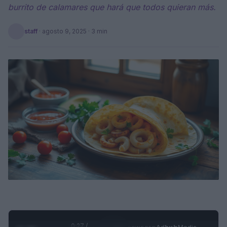
burrito de calamares que hará que todos quieran más.
staff
·
agosto 9, 2025
· 3 min
0:28 /