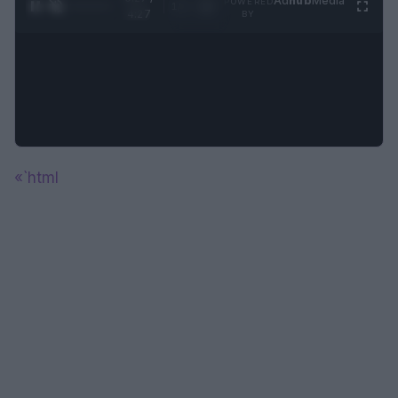
Ad
hub
Media
POWERED
1
/
4
4:27
BY
«`html