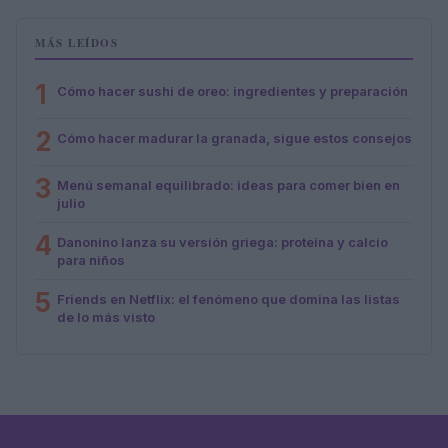
MÁS LEÍDOS
1
Cómo hacer sushi de oreo: ingredientes y preparación
2
Cómo hacer madurar la granada, sigue estos consejos
3
Menú semanal equilibrado: ideas para comer bien en
julio
4
Danonino lanza su versión griega: proteína y calcio
para niños
5
Friends en Netflix: el fenómeno que domina las listas
de lo más visto