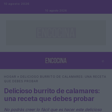
Saltar al contenido
10 agosto 2026
10 agosto 2026
⌕
×
⌕
HOGAR
»
DELICIOSO BURRITO DE CALAMARES: UNA RECETA
Buscar
QUE DEBES PROBAR
Delicioso burrito de calamares:
una receta que debes probar
No podrás creer lo fácil que es hacer este delicioso