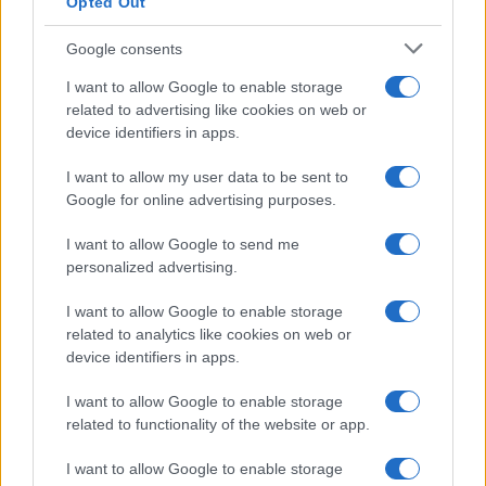
Opted Out
Google consents
I want to allow Google to enable storage
Organizar una cocina pequeña: ideas low-cost y
related to advertising like cookies on web or
eficientes
device identifiers in apps.
María Vázquez · 10 Ago 2026
I want to allow my user data to be sent to
CONSEJOS DE COCINA
Google for online advertising purposes.
I want to allow Google to send me
personalized advertising.
I want to allow Google to enable storage
related to analytics like cookies on web or
device identifiers in apps.
I want to allow Google to enable storage
related to functionality of the website or app.
I want to allow Google to enable storage