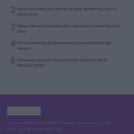
2
Danonino lanza su versión griega: proteína y calcio
para niños
3
Menú semanal equilibrado: ideas para comer bien en
julio
4
Cinco destinos gastronómicos para disfrutar del
verano
5
Famosos apoyan a la selección española en el
Mundial 2026
¿Tienes hambre? Recetas, consejos de cocina y guías
para cocinar mejor cada día.