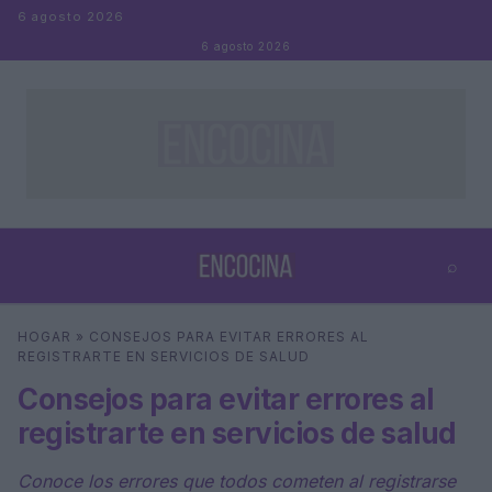
Saltar al contenido
6 agosto 2026
6 agosto 2026
⌕
×
⌕
HOGAR
»
CONSEJOS PARA EVITAR ERRORES AL
Buscar
REGISTRARTE EN SERVICIOS DE SALUD
Consejos para evitar errores al
registrarte en servicios de salud
Conoce los errores que todos cometen al registrarse