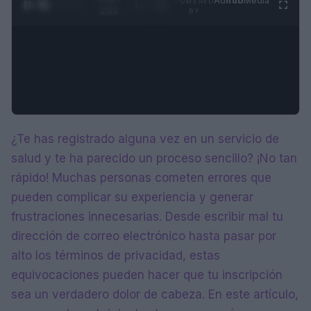
Ad
hub
Media
POWERED
1
/
4
3:55
BY
¿Te has registrado alguna vez en un servicio de
salud y te ha parecido un proceso sencillo? ¡No tan
rápido! Muchas personas cometen errores que
pueden complicar su experiencia y generar
frustraciones innecesarias. Desde escribir mal tu
dirección de correo electrónico hasta pasar por
alto los términos de privacidad, estas
equivocaciones pueden hacer que tu inscripción
sea un verdadero dolor de cabeza. En este artículo,