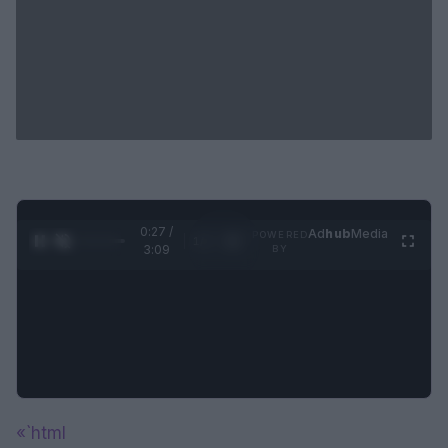
0:28 /
Ad
hub
Media
POWERED
1
/
4
3:09
BY
«`html