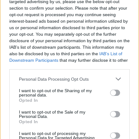
quienes buscan un trabajo que combine
pasión,
targeted advertising by us, please use the below opt-out
section to confirm your selection. Please note that after your
creatividad y un toque de aventura
.
opt-out request is processed you may continue seeing
interest-based ads based on personal information utilized by
Así que, si sueñas con ser parte de este
us or personal information disclosed to third parties prior to
apasionante mundo, recuerda que la dedicación, la
your opt-out. You may separately opt-out of the further
creatividad y el trabajo en equipo son
disclosure of your personal information by third parties on the
IAB’s list of downstream participants. This information may
fundamentales. ¿Estás listo para dar el primer paso
also be disclosed by us to third parties on the
IAB’s List of
hacia tu carrera en la cocina de un hotel de lujo?
Downstream Participants
that may further disclose it to other
third parties.
«`
Please note that this website/app uses one or more Google
Personal Data Processing Opt Outs
services and may gather and store information including but
not limited to your visit or usage behaviour. You may click to
I want to opt-out of the Sharing of my
personal data.
grant or deny consent to Google and its third-party tags to
AUTOR
Opted In
use your data for below specified purposes in below Google
staff
consent section.
I want to opt-out of the Sale of my
Personal Data.
Opted In
I want to opt-out of processing my
Personal Data for Targeted Advertising.