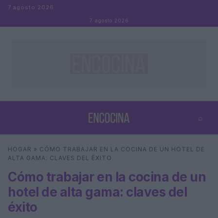
Saltar al contenido
7 agosto 2026
7 agosto 2026
⌕
×
⌕
HOGAR
»
CÓMO TRABAJAR EN LA COCINA DE UN HOTEL DE
Buscar
ALTA GAMA: CLAVES DEL ÉXITO
Cómo trabajar en la cocina de un
hotel de alta gama: claves del
éxito