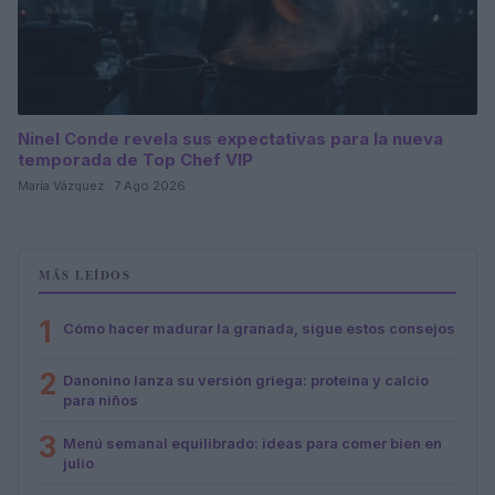
Ninel Conde revela sus expectativas para la nueva
temporada de Top Chef VIP
María Vázquez · 7 Ago 2026
MÁS LEÍDOS
1
Cómo hacer madurar la granada, sigue estos consejos
2
Danonino lanza su versión griega: proteína y calcio
para niños
3
Menú semanal equilibrado: ideas para comer bien en
julio