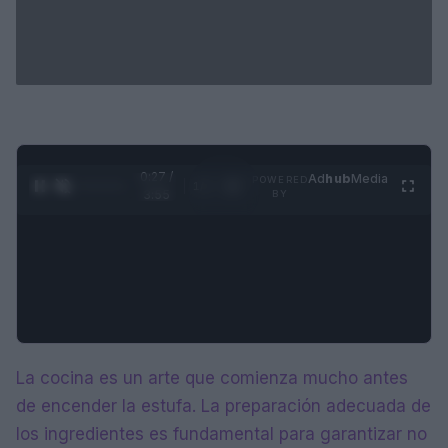
0:28 /
Ad
hub
Media
POWERED
1
/
4
3:55
BY
La cocina es un arte que comienza mucho antes
de encender la estufa. La preparación adecuada de
los ingredientes es fundamental para garantizar no