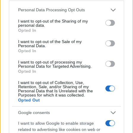
Please note that this website/app uses one or more Google
Personal Data Processing Opt Outs
services and may gather and store information including but
not limited to your visit or usage behaviour. You may click to
I want to opt-out of the Sharing of my
personal data.
grant or deny consent to Google and its third-party tags to
Opted In
use your data for below specified purposes in below Google
consent section.
I want to opt-out of the Sale of my
Personal Data.
Opted In
I want to opt-out of processing my
Personal Data for Targeted Advertising.
Opted In
I want to opt-out of Collection, Use,
Retention, Sale, and/or Sharing of my
Personal Data that Is Unrelated with the
Purposes for which it was collected.
Opted Out
Sigue leyendo
Google consents
I want to allow Google to enable storage
SALUD Y ALIMENTACIÓN
related to advertising like cookies on web or