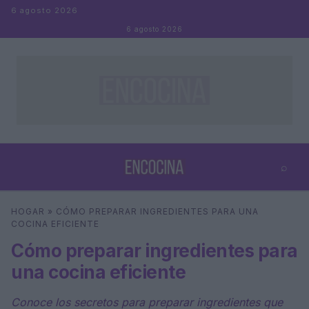
Saltar al contenido
6 agosto 2026
6 agosto 2026
⌕
×
⌕
HOGAR
»
CÓMO PREPARAR INGREDIENTES PARA UNA
Buscar
COCINA EFICIENTE
Cómo preparar ingredientes para
una cocina eficiente
Conoce los secretos para preparar ingredientes que