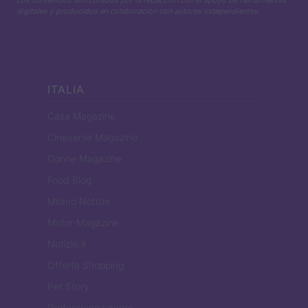
Los contenidos son curados por la redacción con el apoyo de herramientas
digitales y producidos en colaboración con autores independientes.
ITALIA
Casa Magazine
Cineverse Magazine
Donne Magazine
Food Blog
Milano Notizie
Motor Magazine
Notizie.it
Offerte Shopping
Pet Story
Professione Lavoro