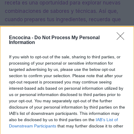
receta es una oportunidad para explorar nuevas
combinaciones de sabores y técnicas. Así que,
cuando prepares tus ingredientes, recuerda que
estás creando algo especial. Disfruta del proceso,
de los aromas que llenan tu cocina y de la
Encocina -
Do Not Process My Personal
Information
satisfacción de ver cómo tus esfuerzos se
traducen en un delicioso plato que alimenta no solo
If you wish to opt-out of the sale, sharing to third parties, or
el cuerpo, sino también el alma.
processing of your personal or sensitive information for
targeted advertising by us, please use the below opt-out
section to confirm your selection. Please note that after your
opt-out request is processed you may continue seeing
AUTOR
interest-based ads based on personal information utilized by
staff
us or personal information disclosed to third parties prior to
your opt-out. You may separately opt-out of the further
disclosure of your personal information by third parties on the
IAB’s list of downstream participants. This information may
also be disclosed by us to third parties on the
IAB’s List of
Downstream Participants
that may further disclose it to other
third parties.