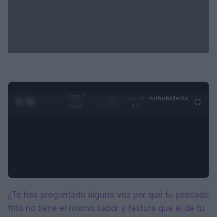
0:28 /
Ad
hub
Media
POWERED
1
/
4
3:19
BY
¿Te has preguntado alguna vez por qué tu pescado
frito no tiene el mismo sabor y textura que el de tu