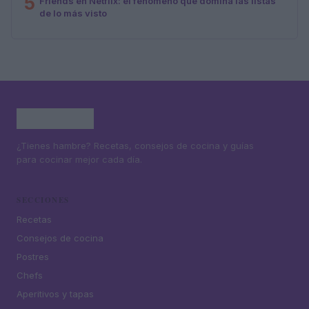
5
Friends en Netflix: el fenómeno que domina las listas
de lo más visto
¿Tienes hambre? Recetas, consejos de cocina y guías
para cocinar mejor cada día.
SECCIONES
Recetas
Consejos de cocina
Postres
Chefs
Aperitivos y tapas