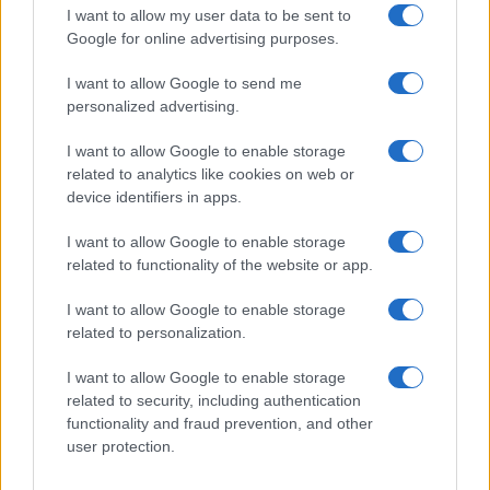
I want to allow my user data to be sent to
Google for online advertising purposes.
I want to allow Google to send me
personalized advertising.
I want to allow Google to enable storage
related to analytics like cookies on web or
device identifiers in apps.
I want to allow Google to enable storage
Organizar una cocina pequeña: ideas low-cost y
related to functionality of the website or app.
eficientes
María Vázquez · 10 Ago 2026
I want to allow Google to enable storage
related to personalization.
CONSEJOS DE COCINA
I want to allow Google to enable storage
related to security, including authentication
functionality and fraud prevention, and other
user protection.