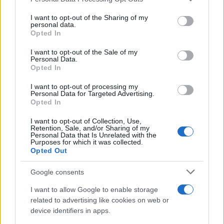
services and may gather and store information including but
not limited to your visit or usage behaviour. You may click to
I want to opt-out of the Sharing of my
personal data.
grant or deny consent to Google and its third-party tags to
Opted In
use your data for below specified purposes in below Google
consent section.
I want to opt-out of the Sale of my
Personal Data.
Opted In
I want to opt-out of processing my
Personal Data for Targeted Advertising.
Opted In
I want to opt-out of Collection, Use,
Retention, Sale, and/or Sharing of my
Personal Data that Is Unrelated with the
Purposes for which it was collected.
Opted Out
Google consents
Sigue leyendo
I want to allow Google to enable storage
related to advertising like cookies on web or
CONSEJOS DE COCINA
device identifiers in apps.