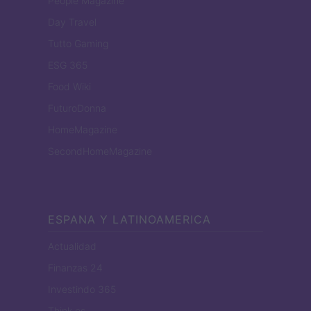
People Magazine
Day Travel
Tutto Gaming
ESG 365
Food Wiki
FuturoDonna
HomeMagazine
SecondHomeMagazine
ESPANA Y LATINOAMERICA
Actualidad
Finanzas 24
Investindo 365
Think.es