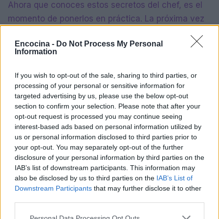
Ahora que conoces estos secretos del chef, es el
momento de ponerlos en práctica. La próxima vez
que prepares pescado frito, recuerda estos
Encocina -
Do Not Process My Personal
consejos y transforma tu cocina en un auténtico
Information
restaurante. Y si te atreves a probar estos trucos,
¡no dudes en compartir tus resultados! ¿Quién
If you wish to opt-out of the sale, sharing to third parties, or
processing of your personal or sensitive information for
sabe? ¡Estamos ansiosos por ver cómo te queda!
targeted advertising by us, please use the below opt-out
section to confirm your selection. Please note that after your
opt-out request is processed you may continue seeing
interest-based ads based on personal information utilized by
AUTOR
staff
us or personal information disclosed to third parties prior to
your opt-out. You may separately opt-out of the further
disclosure of your personal information by third parties on the
IAB’s list of downstream participants. This information may
also be disclosed by us to third parties on the
IAB’s List of
Downstream Participants
that may further disclose it to other
third parties.
Please note that this website/app uses one or more Google
Personal Data Processing Opt Outs