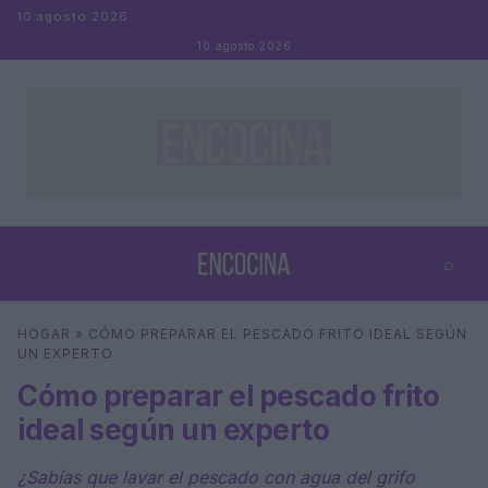
Saltar al contenido
10 agosto 2026
10 agosto 2026
⌕
×
⌕
HOGAR
»
CÓMO PREPARAR EL PESCADO FRITO IDEAL SEGÚN
Buscar
UN EXPERTO
Cómo preparar el pescado frito
ideal según un experto
¿Sabías que lavar el pescado con agua del grifo