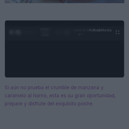
0:24 /
Ad
hub
Media
POWERED
1
/
4
3:55
BY
Si aún no prueba el crumble de manzana y
caramelo al horno, esta es su gran oportunidad,
prepare y disfrute del exquisito postre.