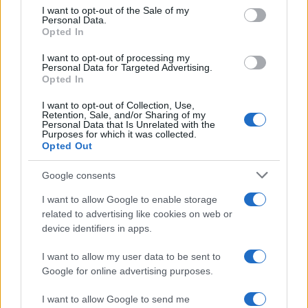
consent section.
I want to opt-out of the Sale of my
Personal Data.
Opted In
Plan de comidas semanal con recetas rápidas y
económicas
I want to opt-out of processing my
Personal Data for Targeted Advertising.
Diego Romero · 5 Ago 2026
Opted In
I want to opt-out of Collection, Use,
RECETAS
Retention, Sale, and/or Sharing of my
Personal Data that Is Unrelated with the
Purposes for which it was collected.
Opted Out
Google consents
I want to allow Google to enable storage
related to advertising like cookies on web or
device identifiers in apps.
I want to allow my user data to be sent to
Google for online advertising purposes.
Aguacate en la cocina: 10 recetas rápidas y deliciosas
I want to allow Google to send me