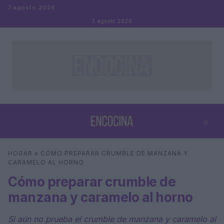
Saltar al contenido
7 agosto 2026
7 agosto 2026
⌕
×
⌕
HOGAR
»
CÓMO PREPARAR CRUMBLE DE MANZANA Y
Buscar
CARAMELO AL HORNO
Cómo preparar crumble de
manzana y caramelo al horno
Si aún no prueba el crumble de manzana y caramelo al