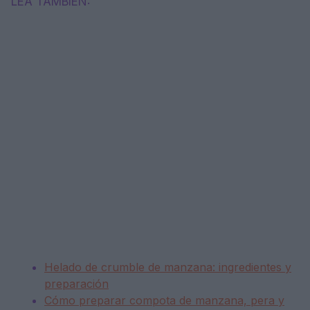
LEA TAMBIÉN:
Helado de crumble de manzana: ingredientes y
preparación
Cómo preparar compota de manzana, pera y