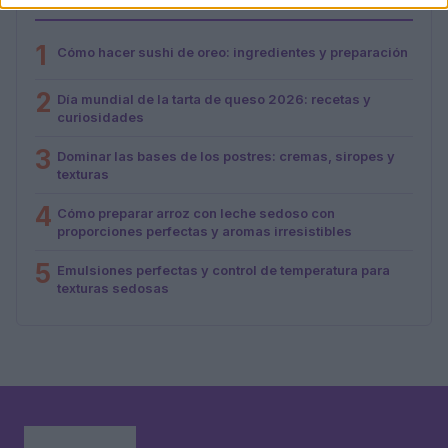
MÁS LEÍDOS
1
Cómo hacer sushi de oreo: ingredientes y preparación
2
Día mundial de la tarta de queso 2026: recetas y
curiosidades
3
Dominar las bases de los postres: cremas, siropes y
texturas
4
Cómo preparar arroz con leche sedoso con
proporciones perfectas y aromas irresistibles
5
Emulsiones perfectas y control de temperatura para
texturas sedosas