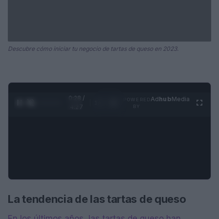
Descubre cómo iniciar tu negocio de tartas de queso en 2023.
0:28 /
Ad
hub
Media
POWERED
1
/
4
4:27
BY
La tendencia de las tartas de queso
En los últimos años, las tartas de queso han