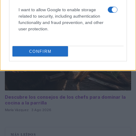
I want to allow Google to enable storage
CHEFS
related to security, including authentication
functionality and fraud prevention, and other
user protection.
CONFIRM
Descubre los consejos de los chefs para dominar la
cocina a la parrilla
María Vázquez · 3 Ago 2026
MÁS LEÍDOS