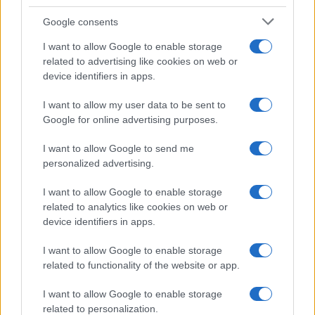
Google consents
Ninel Conde revela sus expectativas para la nueva
temporada de Top Chef VIP
I want to allow Google to enable storage
María Vázquez · 7 Ago 2026
related to advertising like cookies on web or
device identifiers in apps.
CHEFS
I want to allow my user data to be sent to
Google for online advertising purposes.
I want to allow Google to send me
personalized advertising.
I want to allow Google to enable storage
related to analytics like cookies on web or
device identifiers in apps.
I want to allow Google to enable storage
related to functionality of the website or app.
Chefs peruanos y ecuatorianos exploran las raíces y
I want to allow Google to enable storage
diferencias de sus gastronomías
related to personalization.
María Vázquez · 3 Ago 2026