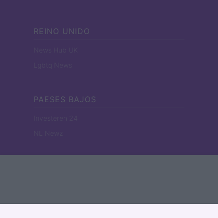
REINO UNIDO
News Hub UK
Lgbtq News
PAESES BAJOS
Investeren 24
NL Newz