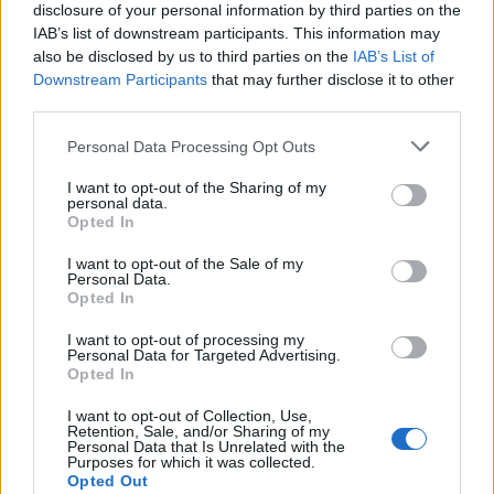
disclosure of your personal information by third parties on the
IAB’s list of downstream participants. This information may
also be disclosed by us to third parties on the
IAB’s List of
Downstream Participants
that may further disclose it to other
third parties.
Please note that this website/app uses one or more Google
Personal Data Processing Opt Outs
Sigue leyendo
services and may gather and store information including but
not limited to your visit or usage behaviour. You may click to
I want to opt-out of the Sharing of my
personal data.
grant or deny consent to Google and its third-party tags to
Opted In
CHEFS
use your data for below specified purposes in below Google
consent section.
I want to opt-out of the Sale of my
Personal Data.
Opted In
I want to opt-out of processing my
Personal Data for Targeted Advertising.
Opted In
I want to opt-out of Collection, Use,
Retention, Sale, and/or Sharing of my
Personal Data that Is Unrelated with the
Purposes for which it was collected.
Opted Out