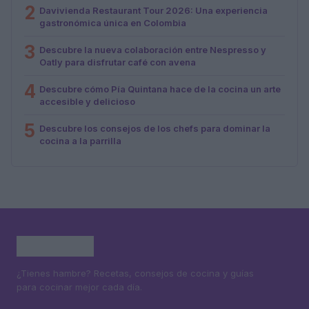
2
Davivienda Restaurant Tour 2026: Una experiencia
gastronómica única en Colombia
3
Descubre la nueva colaboración entre Nespresso y
Oatly para disfrutar café con avena
4
Descubre cómo Pía Quintana hace de la cocina un arte
accesible y delicioso
5
Descubre los consejos de los chefs para dominar la
cocina a la parrilla
¿Tienes hambre? Recetas, consejos de cocina y guías
para cocinar mejor cada día.