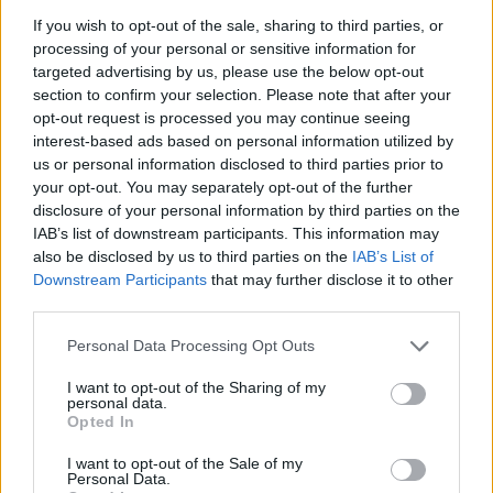
consolidadas que recurren a la alta costura y
If you wish to opt-out of the sale, sharing to third parties, or
processing of your personal or sensitive information for
artistas emergentes que convierten la alfombra en
targeted advertising by us, please use the below opt-out
un escenario para contar historias. Mientras la gala
section to confirm your selection. Please note that after your
siga siendo un termómetro de tendencias, estas
opt-out request is processed you may continue seeing
interest-based ads based on personal information utilized by
apariciones seguirán ocupando titulares y
us or personal information disclosed to third parties prior to
alimentando debates sobre identidad, espectáculo
your opt-out. You may separately opt-out of the further
y moda.
disclosure of your personal information by third parties on the
IAB’s list of downstream participants. This information may
also be disclosed by us to third parties on the
IAB’s List of
Downstream Participants
that may further disclose it to other
third parties.
AUTOR
Edoardo Castellucci
Please note that this website/app uses one or more Google
Personal Data Processing Opt Outs
Edoardo Castellucci, veneciano, recuerda
services and may gather and store information including but
una degustación en Burano donde anotó los
not limited to your visit or usage behaviour. You may click to
I want to opt-out of the Sharing of my
personal data.
perfiles de un queso local: aquel episodio
grant or deny consent to Google and its third-party tags to
Opted In
marcó el tono de su columna sobre vinos y
use your data for below specified purposes in below Google
sabores. En la redacción impulsa relatos
consent section.
I want to opt-out of the Sale of my
sensoriales y guarda grabaciones de
Personal Data.