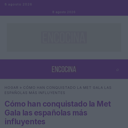
Saltar al contenido
8 agosto 2026
8 agosto 2026
⌕
×
⌕
HOGAR
»
CÓMO HAN CONQUISTADO LA MET GALA LAS
Buscar
ESPAÑOLAS MÁS INFLUYENTES
Cómo han conquistado la Met
Gala las españolas más
influyentes