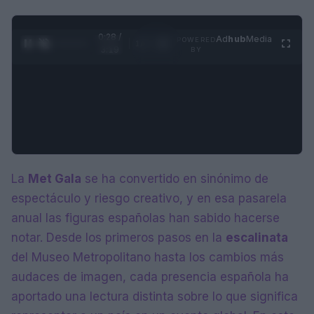
0:29 /
Ad
hub
Media
POWERED
1
/
4
3:19
BY
La
Met Gala
se ha convertido en sinónimo de
espectáculo y riesgo creativo, y en esa pasarela
anual las figuras españolas han sabido hacerse
notar. Desde los primeros pasos en la
escalinata
del Museo Metropolitano hasta los cambios más
audaces de imagen, cada presencia española ha
aportado una lectura distinta sobre lo que significa