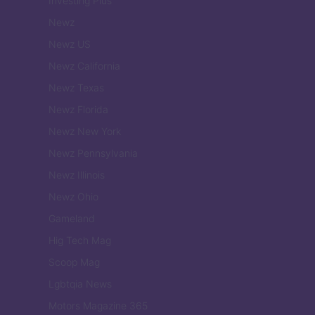
Investing Plus
Newz
Newz US
Newz California
Newz Texas
Newz Florida
Newz New York
Newz Pennsylvania
Newz Illinois
Newz Ohio
Gameland
Hig Tech Mag
Scoop Mag
Lgbtqia News
Motors Magazine 365