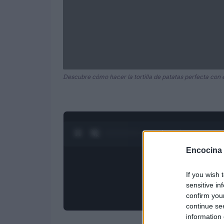
Descubre cómo hacer la tortilla de patatas perfecta con 
0:27 / 3:55
1
/
4
Encocina
If you wish 
sensitive in
confirm you
continue se
information 