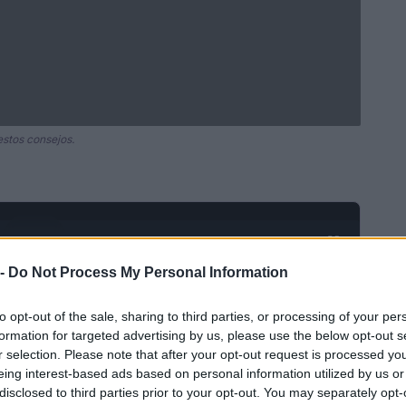
estos consejos.
Ad
hub
Media
POWERED BY
 -
Do Not Process My Personal Information
to opt-out of the sale, sharing to third parties, or processing of your per
formation for targeted advertising by us, please use the below opt-out s
r selection. Please note that after your opt-out request is processed y
eing interest-based ads based on personal information utilized by us or
disclosed to third parties prior to your opt-out. You may separately opt-