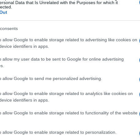
ersonal Data that Is Unrelated with the Purposes for which it
lected.
Out
consents
o allow Google to enable storage related to advertising like cookies on
evice identifiers in apps.
o allow my user data to be sent to Google for online advertising
ara una tortilla de patatas
s.
to allow Google to send me personalized advertising.
ue destaque, es crucial seleccionar las
patatas
o allow Google to enable storage related to analytics like cookies on
‘patatas agrias’, que aportan un sabor y una
evice identifiers in apps.
bate sobre la cebolla se resuelve fácilmente: ¡sí
o allow Google to enable storage related to functionality of the website
na cucharada de cebolla caramelizada para un
n huevos y utiliza un aceite de oliva suave, que
o allow Google to enable storage related to personalization.