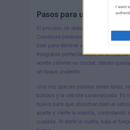
I want t
Pasos para una cocción p
authenti
El proceso de elaboración de la tortill
Comienza pelando y cortando las patat
bien para eliminar el exceso de almidón
integrarse perfectamente en la mezcla. 
aceite caliente es crucial; deben queda
un toque crujiente.
Una vez que las patatas estén listas, r
batidos y la cebolla caramelizada. Es i
huevo para que absorban bien el sabor
aceite y vierte la mezcla, controland
cuajada. Al darle la vuelta, baja el fueg