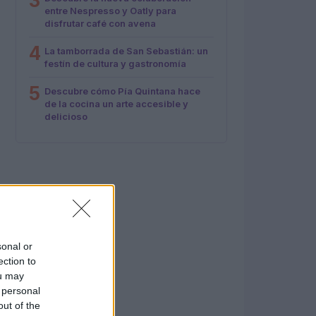
3
entre Nespresso y Oatly para
disfrutar café con avena
4
La tamborrada de San Sebastián: un
festín de cultura y gastronomía
5
Descubre cómo Pía Quintana hace
de la cocina un arte accesible y
delicioso
sonal or
ection to
ou may
 personal
out of the