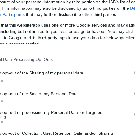
losure of your personal information by third parties on the IAB’s list of
a de patatas excepcional
. This information may also be disclosed by us to third parties on the
IA
Participants
that may further disclose it to other third parties.
latos más emblemáticos de la gastronomía
 that this website/app uses one or more Google services and may gath
a y poco cuajada
puede ser un verdadero
including but not limited to your visit or usage behaviour. You may click 
 to Google and its third-party tags to use your data for below specifi
e Masterchef, comparte sus secretos para
ogle consent section.
un festín para el paladar, sino que también tenga
 los ingredientes es fundamental, y es aquí
l Data Processing Opt Outs
o opt-out of the Sharing of my personal data.
In
o opt-out of the Sale of my Personal Data.
In
to opt-out of processing my Personal Data for Targeted
ing.
In
o opt-out of Collection, Use, Retention, Sale, and/or Sharing