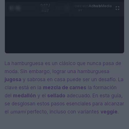
0:28 /
Ad
hub
Media
POWERED
1
/
4
4:27
BY
La hamburguesa es un clásico que nunca pasa de
moda. Sin embargo, lograr una hamburguesa
jugosa
y sabrosa en casa puede ser un desafío. La
clave está en la
mezcla de carnes
la formación
del
medallón
y el
sellado
adecuado. En esta guía,
se desglosan estos pasos esenciales para alcanzar
el
umami
perfecto, incluso con variantes
veggie
.