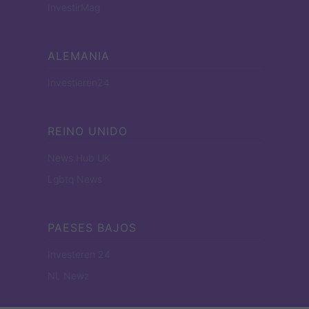
InvestirMag
ALEMANIA
Investieren24
REINO UNIDO
News Hub UK
Lgbtq News
PAESES BAJOS
Investeren 24
NL Newz