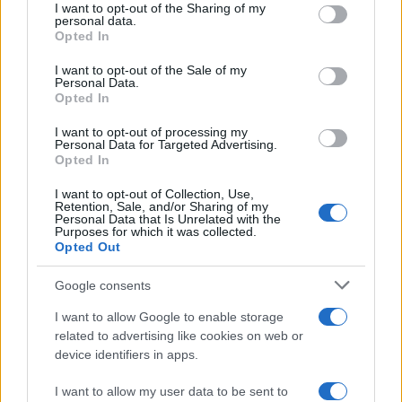
not limited to your visit or usage behaviour. You may click to
I want to opt-out of the Sharing of my
personal data.
grant or deny consent to Google and its third-party tags to
Opted In
use your data for below specified purposes in below Google
consent section.
I want to opt-out of the Sale of my
Personal Data.
Opted In
I want to opt-out of processing my
Personal Data for Targeted Advertising.
Opted In
I want to opt-out of Collection, Use,
Retention, Sale, and/or Sharing of my
Personal Data that Is Unrelated with the
Purposes for which it was collected.
Opted Out
Sigue leyendo
Google consents
I want to allow Google to enable storage
RECETAS
related to advertising like cookies on web or
device identifiers in apps.
I want to allow my user data to be sent to