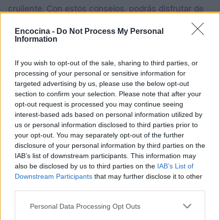
crujiente. Con estos consejos, podrás disfrutar de
una hamburguesa deliciosa sin sacrificar el sabor.
Encocina -
Do Not Process My Personal
Information
If you wish to opt-out of the sale, sharing to third parties, or
AUTOR
Andrés Navarro
processing of your personal or sensitive information for
targeted advertising by us, please use the below opt-out
Andrés Navarro lleva diez años evaluando
section to confirm your selection. Please note that after your
restaurantes y producto en España, con
opt-out request is processed you may continue seeing
atención a la procedencia y el respeto por las
interest-based ads based on personal information utilized by
tradiciones regionales.
us or personal information disclosed to third parties prior to
your opt-out. You may separately opt-out of the further
disclosure of your personal information by third parties on the
IAB’s list of downstream participants. This information may
also be disclosed by us to third parties on the
IAB’s List of
Downstream Participants
that may further disclose it to other
third parties.
Please note that this website/app uses one or more Google
Personal Data Processing Opt Outs
services and may gather and store information including but