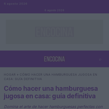
Saltar al contenido
6 agosto 2026
6 agosto 2026
⌕
×
⌕
HOGAR
»
CÓMO HACER UNA HAMBURGUESA JUGOSA EN
Buscar
CASA: GUÍA DEFINITIVA
Cómo hacer una hamburguesa
jugosa en casa: guía definitiva
Domina el arte de hacer hamburguesas perfectas con