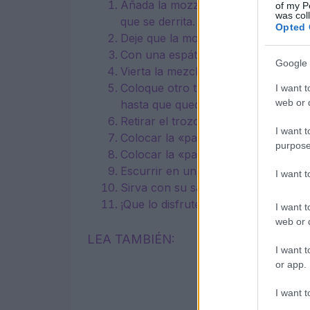
Añada la mozzarella a un bowl y cal
of my P
was col
que se derrita.
Opted 
Deje que la mozzarella se enfríe d
Con una espátula, incorpore suave
Google 
Vierta la mezcla en una bandeja pa
Coloque otro trozo de papel perga
I want t
web or d
hasta que quede fina.
Retirar el trozo superior de papel p
I want t
Colocar la «pasta» en una rejilla y 
purpose
Colocar la «pasta» en agua hirvien
Escurrir en un colador y pasar por 
I want 
Sirva con su salsa y aderezos favori
¡Que lo disfrute!
I want t
web or d
LEA TAMBIÉN:
I want t
or app.
I want t