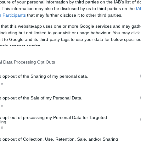
losure of your personal information by third parties on the IAB’s list of
. This information may also be disclosed by us to third parties on the
IA
Participants
that may further disclose it to other third parties.
 that this website/app uses one or more Google services and may gath
including but not limited to your visit or usage behaviour. You may click 
 to Google and its third-party tags to use your data for below specifi
ogle consent section.
l Data Processing Opt Outs
 de dos ingredientes?
o opt-out of the Sharing of my personal data.
In
o opt-out of the Sale of my Personal Data.
0 g)
In
to opt-out of processing my Personal Data for Targeted
ing.
In
o opt-out of Collection, Use, Retention, Sale, and/or Sharing