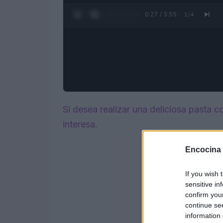
0:28 / 3:55
1
/
4
Si desea realizar una deliciosa pasta c
interesa.
Encocina
If you wish 
sensitive in
confirm you
continue se
information 