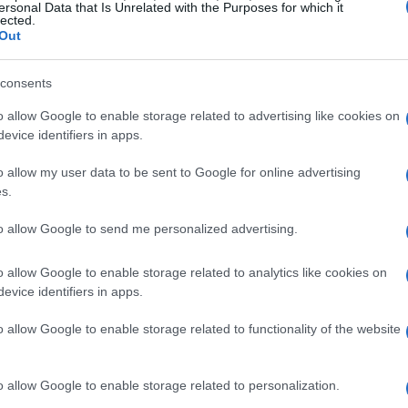
iéntela en el microondas durante 1-2 minutos, hasta
ersonal Data that Is Unrelated with the Purposes for which it
lected.
Out
urante 30 segundos.
mente la yema de huevo al queso.
consents
ra hornear forrada con papel pergamino.
mino encima de la masa y presione con la mano
o allow Google to enable storage related to advertising like cookies on
evice identifiers in apps.
ergamino y cortar la masa en tiras finas.
o allow my user data to be sent to Google for online advertising
refrigerar durante cuatro horas o toda la noche.
s.
do durante un minuto.
agua fría la pasta para evitar que se pegue.
to allow Google to send me personalized advertising.
tos.
o allow Google to enable storage related to analytics like cookies on
evice identifiers in apps.
o allow Google to enable storage related to functionality of the website
o allow Google to enable storage related to personalization.