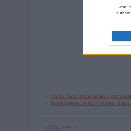
I want t
authenti
Cómo hacer pasta al ajo y parmesa
Pasta ragout de atún: receta rápida
AUTOR