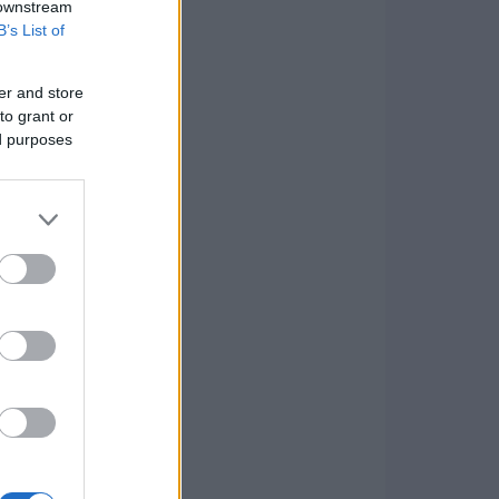
 downstream
B’s List of
er and store
to grant or
ed purposes