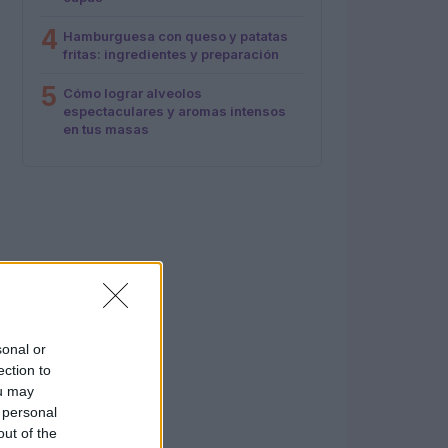
4
Hamburguesa con queso y patatas
fritas: ingredientes y preparación
5
Cómo lograr alveolos
espectaculares y aromas intensos
en tus masas
sonal or
ection to
ou may
 personal
out of the