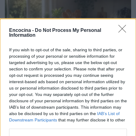
Encocina -
Do Not Process My Personal
Information
If you wish to opt-out of the sale, sharing to third parties, or
processing of your personal or sensitive information for
targeted advertising by us, please use the below opt-out
section to confirm your selection. Please note that after your
opt-out request is processed you may continue seeing
Plan de comidas semanal con recetas rápidas y
interest-based ads based on personal information utilized by
económicas
us or personal information disclosed to third parties prior to
Diego Romero · 5 Ago 2026
your opt-out. You may separately opt-out of the further
disclosure of your personal information by third parties on the
RECETAS
IAB’s list of downstream participants. This information may
also be disclosed by us to third parties on the
IAB’s List of
Downstream Participants
that may further disclose it to other
third parties.