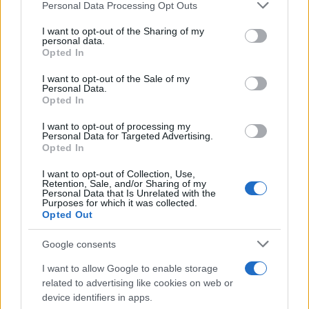
Please note that this website/app uses one or more Google
Personal Data Processing Opt Outs
services and may gather and store information including but
not limited to your visit or usage behaviour. You may click to
I want to opt-out of the Sharing of my
personal data.
grant or deny consent to Google and its third-party tags to
Opted In
use your data for below specified purposes in below Google
consent section.
I want to opt-out of the Sale of my
Personal Data.
Opted In
Aguacate en la cocina: 10 recetas rápidas y deliciosas
I want to opt-out of processing my
Personal Data for Targeted Advertising.
Lucía Fernández · 4 Ago 2026
Opted In
POSTRES
I want to opt-out of Collection, Use,
Retention, Sale, and/or Sharing of my
Personal Data that Is Unrelated with the
Purposes for which it was collected.
Opted Out
Google consents
I want to allow Google to enable storage
related to advertising like cookies on web or
device identifiers in apps.