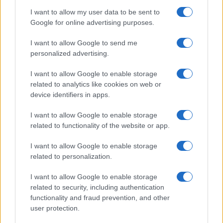
I want to allow my user data to be sent to
Google for online advertising purposes.
Dominar las bases de los postres: cremas, siropes y
I want to allow Google to send me
texturas
personalized advertising.
Lucía Fernández · 2 Ago 2026
I want to allow Google to enable storage
related to analytics like cookies on web or
device identifiers in apps.
MÁS LEÍDOS
I want to allow Google to enable storage
1
Cómo hacer sushi de oreo: ingredientes y preparación
related to functionality of the website or app.
I want to allow Google to enable storage
2
Día mundial de la tarta de queso 2026: recetas y
related to personalization.
curiosidades
3
Cómo preparar arroz con leche sedoso con
I want to allow Google to enable storage
proporciones perfectas y aromas irresistibles
related to security, including authentication
functionality and fraud prevention, and other
4
Dominar las bases de los postres: cremas, siropes y
user protection.
texturas