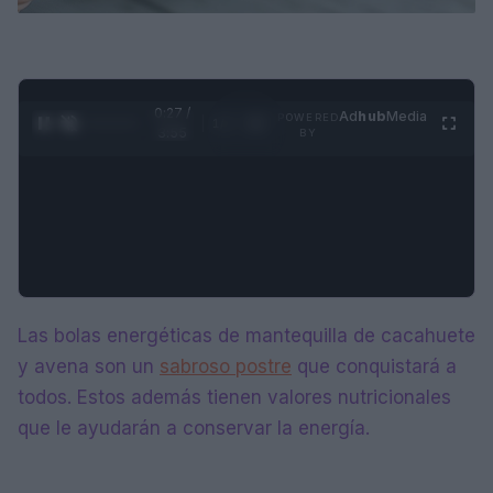
0:28 /
Ad
hub
Media
POWERED
1
/
4
3:55
BY
Las bolas energéticas de mantequilla de cacahuete
y avena son un
sabroso postre
que conquistará a
todos. Estos además tienen valores nutricionales
que le ayudarán a conservar la energía.