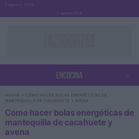
Saltar al contenido
7 agosto 2026
7 agosto 2026
⌕
×
⌕
HOGAR
»
CÓMO HACER BOLAS ENERGÉTICAS DE
Buscar
MANTEQUILLA DE CACAHUETE Y AVENA
Cómo hacer bolas energéticas de
mantequilla de cacahuete y
avena