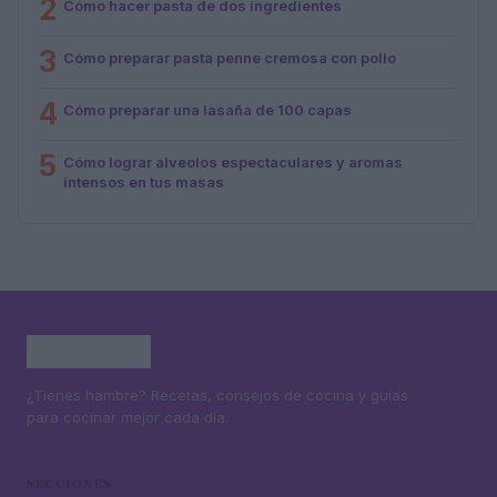
2
Cómo hacer pasta de dos ingredientes
3
Cómo preparar pasta penne cremosa con pollo
4
Cómo preparar una lasaña de 100 capas
5
Cómo lograr alveolos espectaculares y aromas
intensos en tus masas
¿Tienes hambre? Recetas, consejos de cocina y guías
para cocinar mejor cada día.
SECCIONES