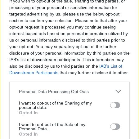
If you wish to opt-out of the sale, sharing to third parties, or
Lograr la pasta perfecta sin aceite es un arte que
processing of your personal or sensitive information for
targeted advertising by us, please use the below opt-out
combina proporciones adecuadas, sal, tiempos de
section to confirm your selection. Please note that after your
cocción y trucos específicos para cada tipo de
opt-out request is processed you may continue seeing
pasta. Al dominar estas técnicas, no solo mejorarás
interest-based ads based on personal information utilized by
us or personal information disclosed to third parties prior to
la calidad de tus platos, sino que también
your opt-out. You may separately opt-out of the further
descubrirás nuevas formas de disfrutar de este
disclosure of your personal information by third parties on the
alimento tan versátil. La próxima vez que cocines
IAB’s list of downstream participants. This information may
also be disclosed by us to third parties on the
IAB’s List of
pasta, recuerda estos consejos y sorprende a
Downstream Participants
that may further disclose it to other
todos con un bocado al dente y lleno de sabor.
third parties.
Please note that this website/app uses one or more Google
Personal Data Processing Opt Outs
services and may gather and store information including but
AUTOR
not limited to your visit or usage behaviour. You may click to
I want to opt-out of the Sharing of my
Lucía Fernández
personal data.
grant or deny consent to Google and its third-party tags to
Opted In
use your data for below specified purposes in below Google
Lucía Fernández cubre la escena
consent section.
gastronómica española y latinoamericana:
I want to opt-out of the Sale of my
Personal Data.
nuevas aperturas, tendencias, perfiles de
Opted In
chefs y cocina de mercado.