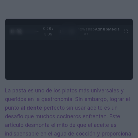
0:29 /
Ad
hub
Media
POWERED
1
/
4
3:09
BY
La pasta es uno de los platos más universales y
queridos en la gastronomía. Sin embargo, lograr el
punto
al dente
perfecto sin usar aceite es un
desafío que muchos cocineros enfrentan. Este
artículo desmonta el mito de que el aceite es
indispensable en el agua de cocción y proporciona