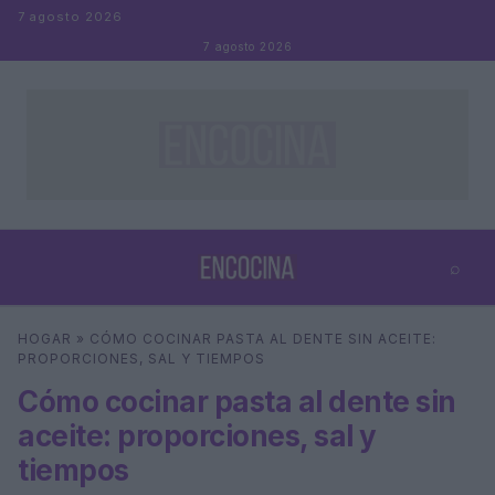
Saltar al contenido
7 agosto 2026
7 agosto 2026
⌕
×
⌕
HOGAR
»
CÓMO COCINAR PASTA AL DENTE SIN ACEITE:
Buscar
PROPORCIONES, SAL Y TIEMPOS
Cómo cocinar pasta al dente sin
aceite: proporciones, sal y
tiempos