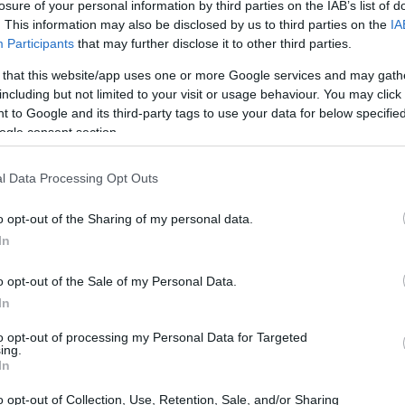
losure of your personal information by third parties on the IAB’s list of
perdiciar alimentos
. This information may also be disclosed by us to third parties on the
IA
Participants
that may further disclose it to other third parties.
limentos es un problema creciente, aprender a
 that this website/app uses one or more Google services and may gath
una habilidad esencial. Las celebraciones,
including but not limited to your visit or usage behaviour. You may click 
 to Google and its third-party tags to use your data for below specifi
, suelen dejar una gran cantidad de comida, y el
ogle consent section.
s se desperdicia. Sin embargo, con un poco de
estos en platos deliciosos que sorprenderán a
l Data Processing Opt Outs
o opt-out of the Sharing of my personal data.
In
o opt-out of the Sale of my Personal Data.
In
to opt-out of processing my Personal Data for Targeted
ing.
In
o opt-out of Collection, Use, Retention, Sale, and/or Sharing