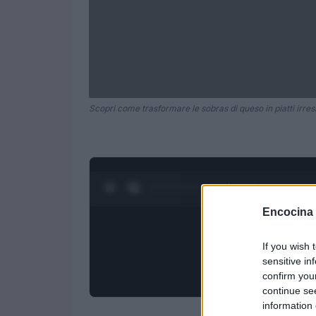
Scopri come trasformare le sobras di queso in piatti irresis
0:28 / 3:55
1
/
4
Encocina
If you wish 
sensitive in
confirm you
continue se
information 