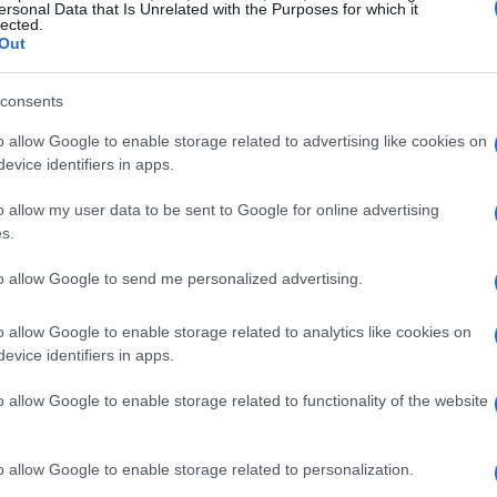
ersonal Data that Is Unrelated with the Purposes for which it
lected.
Out
consents
o allow Google to enable storage related to advertising like cookies on
evice identifiers in apps.
o allow my user data to be sent to Google for online advertising
a sencilla y sabrosa
s.
r nueva vida a las sobras de queso es
to allow Google to send me personalized advertising.
ga la vida útil del queso, sino que también
o allow Google to enable storage related to analytics like cookies on
 quesos duros o semiduros, como el queso
evice identifiers in apps.
r. Simplemente corta el queso en bastones y
o allow Google to enable storage related to functionality of the website
 hierbas como tomillo y romero, junto con
de chile. Cubre todo con un buen aceite de
o allow Google to enable storage related to personalization.
 aperitivo exquisito!