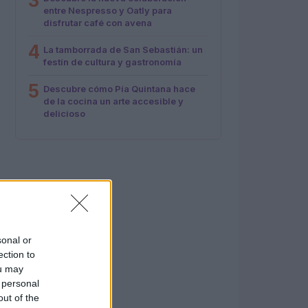
3
entre Nespresso y Oatly para
disfrutar café con avena
4
La tamborrada de San Sebastián: un
festín de cultura y gastronomía
5
Descubre cómo Pía Quintana hace
de la cocina un arte accesible y
delicioso
sonal or
ection to
ou may
 personal
out of the