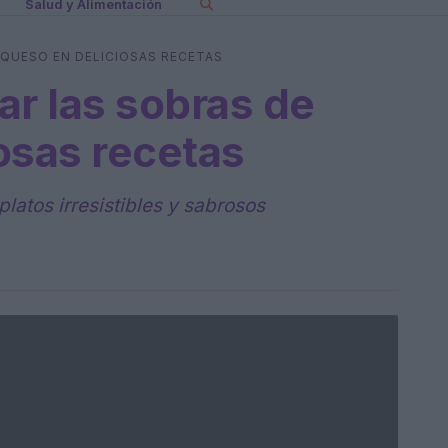
Salud y Alimentación
QUESO EN DELICIOSAS RECETAS
r las sobras de
osas recetas
latos irresistibles y sabrosos
n