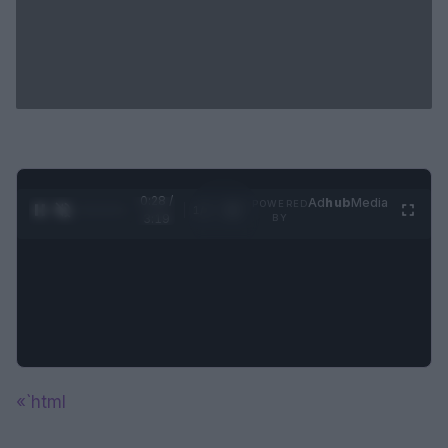
0:28 /
Ad
hub
Media
POWERED
1
/
4
3:19
BY
«`html