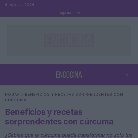
Saltar al contenido
6 agosto 2026
6 agosto 2026
⌕
×
⌕
HOGAR
»
BENEFICIOS Y RECETAS SORPRENDENTES CON
Buscar
CÚRCUMA
Beneficios y recetas
sorprendentes con cúrcuma
¿Sabías que la cúrcuma puede transformar no solo tus