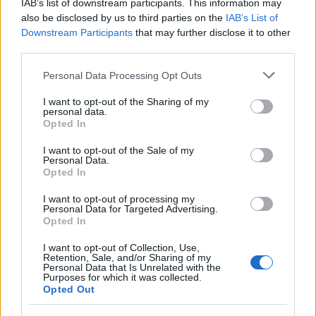
IAB’s list of downstream participants. This information may
AUTOR
also be disclosed by us to third parties on the
IAB’s List of
staff
Downstream Participants
that may further disclose it to other
third parties.
Please note that this website/app uses one or more Google
Personal Data Processing Opt Outs
services and may gather and store information including but
not limited to your visit or usage behaviour. You may click to
I want to opt-out of the Sharing of my
personal data.
grant or deny consent to Google and its third-party tags to
Opted In
use your data for below specified purposes in below Google
consent section.
I want to opt-out of the Sale of my
Personal Data.
Opted In
I want to opt-out of processing my
Personal Data for Targeted Advertising.
Opted In
I want to opt-out of Collection, Use,
Retention, Sale, and/or Sharing of my
Personal Data that Is Unrelated with the
Purposes for which it was collected.
Opted Out