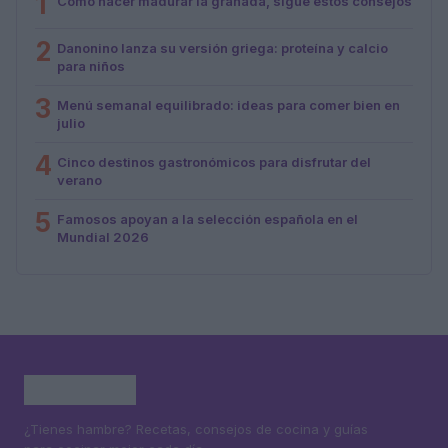
1
Cómo hacer madurar la granada, sigue estos consejos
2
Danonino lanza su versión griega: proteína y calcio
para niños
3
Menú semanal equilibrado: ideas para comer bien en
julio
4
Cinco destinos gastronómicos para disfrutar del
verano
5
Famosos apoyan a la selección española en el
Mundial 2026
¿Tienes hambre? Recetas, consejos de cocina y guías