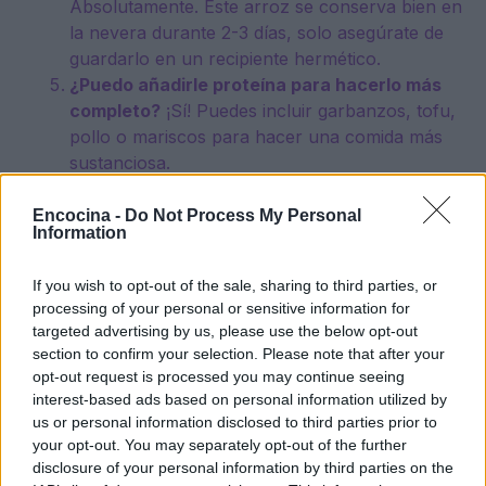
Absolutamente. Este arroz se conserva bien en
la nevera durante 2-3 días, solo asegúrate de
guardarlo en un recipiente hermético.
¿Puedo añadirle proteína para hacerlo más
completo?
¡Sí! Puedes incluir garbanzos, tofu,
pollo o mariscos para hacer una comida más
sustanciosa.
La cúrcuma no solo añade color y sabor a tus
Encocina -
Do Not Process My Personal
Information
platos, sino que también potencia tu bienestar. Así
que no dudes en experimentar y disfrutar de este
If you wish to opt-out of the sale, sharing to third parties, or
regalo de la naturaleza en tu cocina. ¡Déjanos un
processing of your personal or sensitive information for
targeted advertising by us, please use the below opt-out
comentario con tu experiencia o tu propia receta
section to confirm your selection. Please note that after your
con cúrcuma!
opt-out request is processed you may continue seeing
interest-based ads based on personal information utilized by
«`
us or personal information disclosed to third parties prior to
your opt-out. You may separately opt-out of the further
disclosure of your personal information by third parties on the