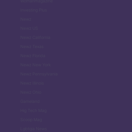
Womanmagazine
Investing Plus
Newz
Newz US
Newz California
Newz Texas
Newz Florida
Newz New York
Newz Pennsylvania
Newz Illinois
Newz Ohio
Gameland
Hig Tech Mag
Scoop Mag
Lgbtqia News