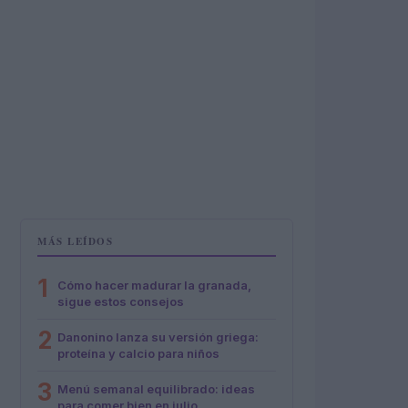
MÁS LEÍDOS
1
Cómo hacer madurar la granada,
sigue estos consejos
2
Danonino lanza su versión griega:
proteína y calcio para niños
3
Menú semanal equilibrado: ideas
para comer bien en julio