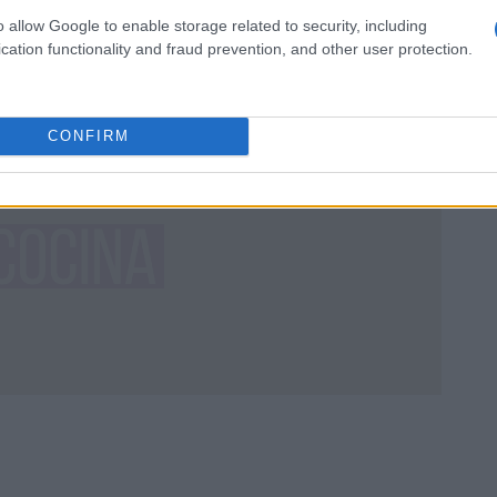
La gastronomía como herramienta para fomentar la
o allow Google to enable storage related to security, including
inclusión y la empatía en "Recetas con Esperanza",
cation functionality and fraud prevention, and other user protection.
un innovador proyecto de ACNUR Argentina.
Ilaria Galli · 29 Oct 2025
CONFIRM