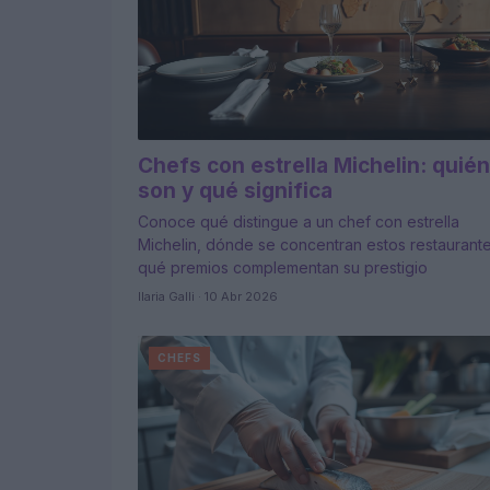
Chefs con estrella Michelin: quié
son y qué significa
Conoce qué distingue a un chef con estrella
Michelin, dónde se concentran estos restaurant
qué premios complementan su prestigio
Ilaria Galli · 10 Abr 2026
CHEFS