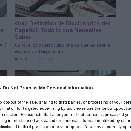
Guía Definitiva de Diccionarios del
as
Español: Todo lo que Necesitas
Saber
o(a)
Conoce los diversos diccionarios que moldean el
español contemporáneo.
Ilaria Galli · 11 Feb 2026
 -
Do Not Process My Personal Information
to opt-out of the sale, sharing to third parties, or processing of your per
formation for targeted advertising by us, please use the below opt-out s
r selection. Please note that after your opt-out request is processed y
eing interest-based ads based on personal information utilized by us or
disclosed to third parties prior to your opt-out. You may separately opt-