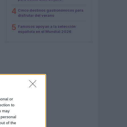
4
Cinco destinos gastronómicos para
disfrutar del verano
5
Famosos apoyan a la selección
española en el Mundial 2026
sonal or
ection to
ou may
 personal
out of the