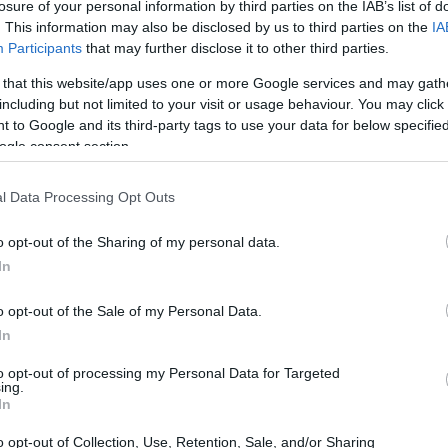
losure of your personal information by third parties on the IAB’s list of
 de
Referentes Globales en la Cocina
. This information may also be disclosed by us to third parties on the
IA
Contemporánea: Innovación y
Participants
that may further disclose it to other third parties.
Tendencias
 that this website/app uses one or more Google services and may gath
Descubre a los líderes más influyentes de la cocina
including but not limited to your visit or usage behaviour. You may click 
internacional y cómo están revolucionando la
 to Google and its third-party tags to use your data for below specifi
gastronomía contemporánea.
ogle consent section.
Ilaria Galli · 19 Ene 2026
l Data Processing Opt Outs
CONSEJOS DE COCINA
o opt-out of the Sharing of my personal data.
In
o opt-out of the Sale of my Personal Data.
In
to opt-out of processing my Personal Data for Targeted
ing.
In
Cómo hacer peras al vino de forma
fácil y sofisticada
o opt-out of Collection, Use, Retention, Sale, and/or Sharing