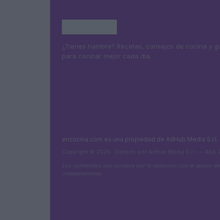
¿Tienes hambre? Recetas, consejos de cocina y g
para cocinar mejor cada día.
encocina.com es una propiedad de AdHub Media S.r.l
Copyright © 2026 · Editado por AdHub Media S.r.l. — REA
Los contenidos son curados por la redacción con el apoyo de
independientes.