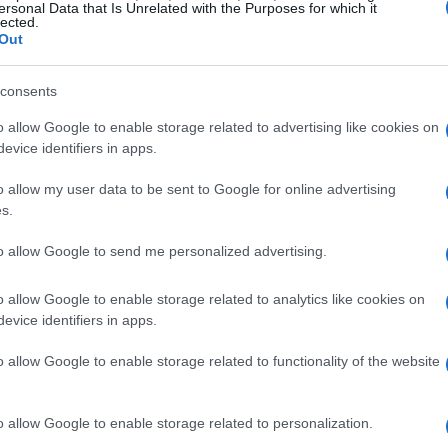
ersonal Data that Is Unrelated with the Purposes for which it
Las peras al vino son un exquisito postre que
lected.
o.
embellece cualquier mesa, ofreciendo un sabor
Out
delicioso y una presentación elegante. Este
clásico…
consents
Ilaria Galli · 25 Nov 2025
o allow Google to enable storage related to advertising like cookies on
evice identifiers in apps.
CONSEJOS DE COCINA
o allow my user data to be sent to Google for online advertising
s.
to allow Google to send me personalized advertising.
o allow Google to enable storage related to analytics like cookies on
evice identifiers in apps.
«Recetas con Esperanza:
o allow Google to enable storage related to functionality of the website
Integración de Refugiados a Través
rto
de la Cocina en Argentina – Proyecto
o allow Google to enable storage related to personalization.
de ACNUR»