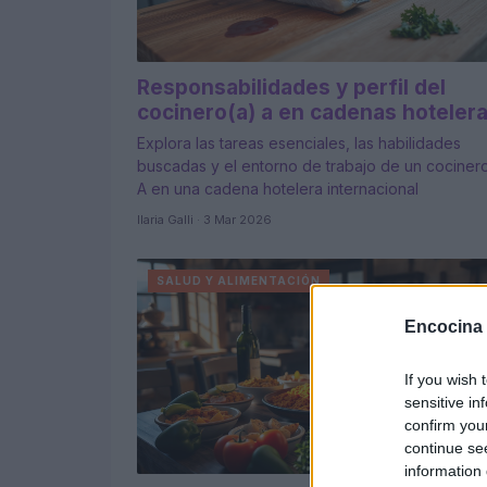
Responsabilidades y perfil del
cocinero(a) a en cadenas hoteler
Explora las tareas esenciales, las habilidades
buscadas y el entorno de trabajo de un cociner
A en una cadena hotelera internacional
Ilaria Galli · 3 Mar 2026
SALUD Y ALIMENTACIÓN
Encocina
If you wish 
sensitive in
confirm you
continue se
information 