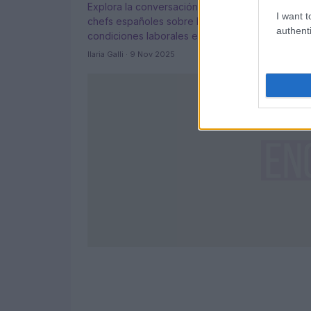
Explora la conversación entre dos destacados
I want t
chefs españoles sobre la transformación de las
authenti
condiciones laborales en el ámbito culinario.
Ilaria Galli · 9 Nov 2025