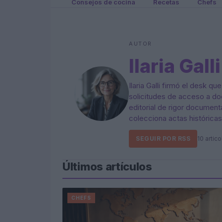
Consejos de cocina
Recetas
Chefs
AUTOR
Ilaria Galli
Ilaria Galli firmó el desk q
solicitudes de acceso a do
editorial de rigor documenta
colecciona actas históricas
SEGUIR POR RSS
10 articol
Últimos artículos
CHEFS