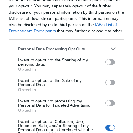
Ilaria Galli
your opt-out. You may separately opt-out of the further
Ilaria Galli firmó el desk que destapó un caso
disclosure of your personal information by third parties on the
administrativo en Trieste tras solicitudes de
IAB’s list of downstream participants. This information may
acceso a documentos en el Ayuntamiento,
also be disclosed by us to third parties on the
IAB’s List of
manteniendo la línea editorial de rigor
Downstream Participants
that may further disclose it to other
documental. Editora de redacción, tiene un
third parties.
rasgo singular: colecciona actas históricas del
Please note that this website/app uses one or more Google
Porto Vecchio.
Personal Data Processing Opt Outs
services and may gather and store information including but
not limited to your visit or usage behaviour. You may click to
I want to opt-out of the Sharing of my
personal data.
grant or deny consent to Google and its third-party tags to
Opted In
use your data for below specified purposes in below Google
consent section.
I want to opt-out of the Sale of my
Personal Data.
Opted In
I want to opt-out of processing my
Personal Data for Targeted Advertising.
Opted In
I want to opt-out of Collection, Use,
Retention, Sale, and/or Sharing of my
Personal Data that Is Unrelated with the