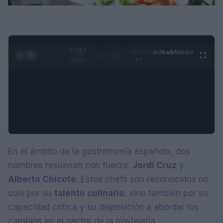
0:29 /
Ad
hub
Media
POWERED
1
/
4
3:55
BY
En el ámbito de la gastronomía española, dos
nombres resuenan con fuerza:
Jordi Cruz
y
Alberto Chicote
. Estos chefs son reconocidos no
solo por su
talento culinario
, sino también por su
capacidad crítica y su disposición a abordar los
cambios en el sector de la hostelería.