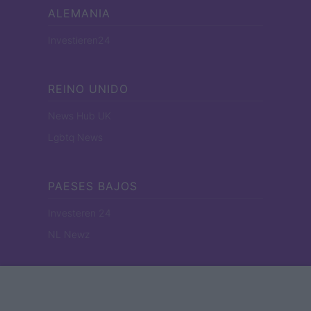
ALEMANIA
Investieren24
REINO UNIDO
News Hub UK
Lgbtq News
PAESES BAJOS
Investeren 24
NL Newz