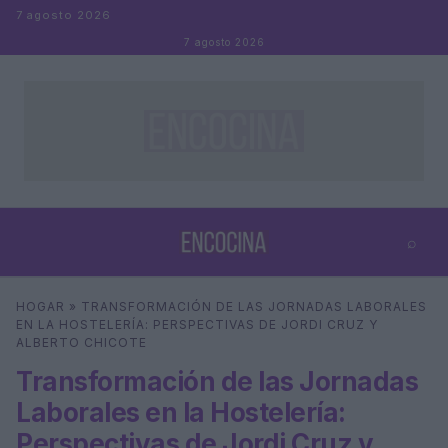
Saltar al contenido
7 agosto 2026
7 agosto 2026
⌕
×
⌕
HOGAR
»
TRANSFORMACIÓN DE LAS JORNADAS LABORALES
Buscar
EN LA HOSTELERÍA: PERSPECTIVAS DE JORDI CRUZ Y
ALBERTO CHICOTE
Transformación de las Jornadas
Laborales en la Hostelería:
Perspectivas de Jordi Cruz y