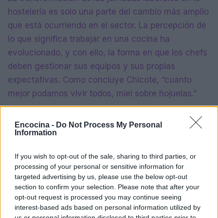
hostelería es solo una parte del cambio más amplio
que está ocurriendo en el sector. La percepción de
lo que significa trabajar en una cocina ha
evolucionado, y con ello, la forma en que los chefs
deben gestionar sus equipos y sus propias
expectativas. Como concluye Chicote, “cuanto
mejor podamos vivir todos, miel sobre hojuelas.”
Este diálogo pone de manifiesto la necesidad de
Encocina -
Do Not Process My Personal
una reflexión continua sobre lo que significa ser
Information
chef en el siglo XXI y cómo la cultura del trabajo en
la hostelería debe adaptarse para ser sostenible y
If you wish to opt-out of the sale, sharing to third parties, or
processing of your personal or sensitive information for
gratificante.
targeted advertising by us, please use the below opt-out
section to confirm your selection. Please note that after your
opt-out request is processed you may continue seeing
interest-based ads based on personal information utilized by
AUTOR
us or personal information disclosed to third parties prior to