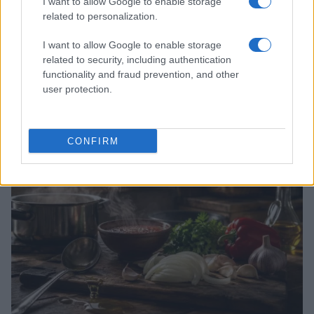
I want to allow Google to enable storage
related to personalization.
I want to allow Google to enable storage
related to security, including authentication
functionality and fraud prevention, and other
Medidas, iluminación y almacenamiento para una isla
user protection.
de cocina funcional
Lucía Fernández · 3 Ago 2026
CONSEJOS DE COCINA
CONFIRM