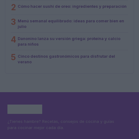
2
Cómo hacer sushi de oreo: ingredientes y preparación
3
Menú semanal equilibrado: ideas para comer bien en
julio
4
Danonino lanza su versión griega: proteína y calcio
para niños
5
Cinco destinos gastronómicos para disfrutar del
verano
¿Tienes hambre? Recetas, consejos de cocina y guías
para cocinar mejor cada día.