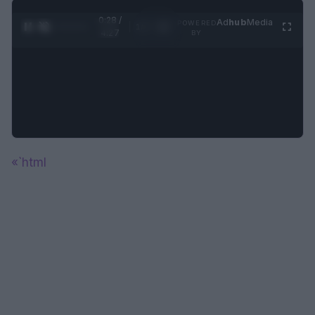
0:29 /
Ad
hub
Media
POWERED
1
/
4
4:27
BY
«`html