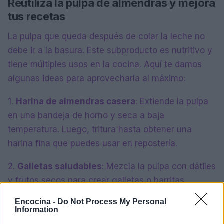
Reutiliza la pulpa de almendras y mejora
tus recetas
La pulpa que queda después de colar la leche no
debe ir a la basura. Este subproducto es nutritivo y
tiene múltiples usos en la cocina. Aquí te damos
algunas ideas para aprovecharla al máximo:
1.
Harina de almendras casera
: Extiende la pulpa
en una bandeja de horno y seca a baja
temperatura. Luego, tritura hasta obtener una
harina fina que puedes usar en repostería.
2.
Galletas saludables
: Mezcla la pulpa con dátiles
y frutos secos para crear galletas o barritas
energéticas que puedes hornear o disfrutar crudas.
Encocina -
Do Not Process My Personal
Information
3.
Base para muesli
: Incorpora la pulpa a avena y