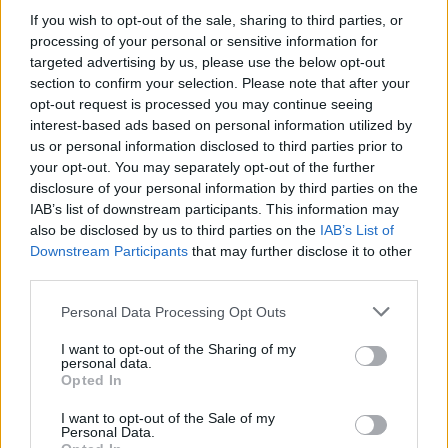
semillas para crear un muesli nutritivo y delicioso.
If you wish to opt-out of the sale, sharing to third parties, or
¡Te va a encantar!
processing of your personal or sensitive information for
targeted advertising by us, please use the below opt-out
section to confirm your selection. Please note that after your
4.
Espesante en recetas
: Utiliza la pulpa como un
opt-out request is processed you may continue seeing
espesante en sopas o salsas, añadiendo un toque
interest-based ads based on personal information utilized by
saludable a tus platos. ¿Quién dijo que el reciclaje
us or personal information disclosed to third parties prior to
your opt-out. You may separately opt-out of the further
no puede ser delicioso?
disclosure of your personal information by third parties on the
IAB’s list of downstream participants. This information may
Hacer leche de almendras casera es una forma
also be disclosed by us to third parties on the
IAB’s List of
maravillosa de cuidar tu salud y el medio ambiente
Downstream Participants
that may further disclose it to other
third parties.
al mismo tiempo. Así que, ¿qué esperas para
probarlo? ¡Atrévete a experimentar en la cocina y
Please note that this website/app uses one or more Google
Personal Data Processing Opt Outs
services and may gather and store information including but
descubre un mundo de sabores!
not limited to your visit or usage behaviour. You may click to
I want to opt-out of the Sharing of my
personal data.
grant or deny consent to Google and its third-party tags to
«`
Opted In
use your data for below specified purposes in below Google
consent section.
I want to opt-out of the Sale of my
Personal Data.