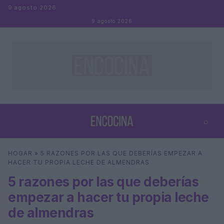
Saltar al contenido
9 agosto 2026
9 agosto 2026
⌕
×
⌕
HOGAR
»
5 RAZONES POR LAS QUE DEBERÍAS EMPEZAR A
Buscar
HACER TU PROPIA LECHE DE ALMENDRAS
5 razones por las que deberías
empezar a hacer tu propia leche
de almendras