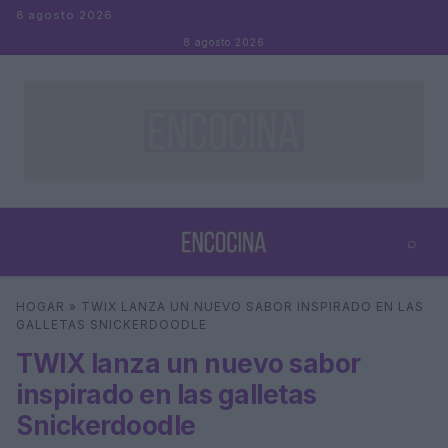
Saltar al contenido
8 agosto 2026
8 agosto 2026
⌕
×
⌕
HOGAR
»
TWIX LANZA UN NUEVO SABOR INSPIRADO EN LAS
Buscar
GALLETAS SNICKERDOODLE
TWIX lanza un nuevo sabor
inspirado en las galletas
Snickerdoodle