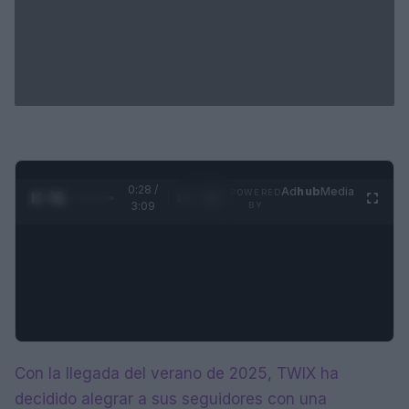
0:28 /
Ad
hub
Media
POWERED
1
/
4
3:09
BY
Con la llegada del verano de 2025, TWIX ha
decidido alegrar a sus seguidores con una