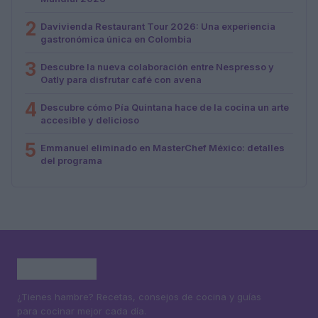
2
Davivienda Restaurant Tour 2026: Una experiencia
gastronómica única en Colombia
3
Descubre la nueva colaboración entre Nespresso y
Oatly para disfrutar café con avena
4
Descubre cómo Pía Quintana hace de la cocina un arte
accesible y delicioso
5
Emmanuel eliminado en MasterChef México: detalles
del programa
¿Tienes hambre? Recetas, consejos de cocina y guías
para cocinar mejor cada día.