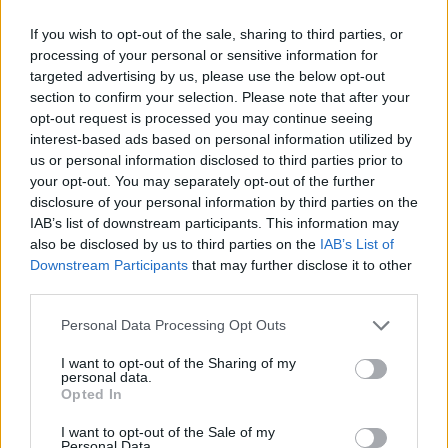
If you wish to opt-out of the sale, sharing to third parties, or
processing of your personal or sensitive information for
targeted advertising by us, please use the below opt-out
Sigue leyendo
section to confirm your selection. Please note that after your
opt-out request is processed you may continue seeing
interest-based ads based on personal information utilized by
CHEFS
us or personal information disclosed to third parties prior to
your opt-out. You may separately opt-out of the further
disclosure of your personal information by third parties on the
IAB’s list of downstream participants. This information may
also be disclosed by us to third parties on the
IAB’s List of
Downstream Participants
that may further disclose it to other
third parties.
Please note that this website/app uses one or more Google
Personal Data Processing Opt Outs
services and may gather and store information including but
not limited to your visit or usage behaviour. You may click to
I want to opt-out of the Sharing of my
personal data.
grant or deny consent to Google and its third-party tags to
Opted In
use your data for below specified purposes in below Google
Evento de panadería en CDMX reúne a chefs
consent section.
I want to opt-out of the Sale of my
internacionales y novedades del sector
Personal Data.