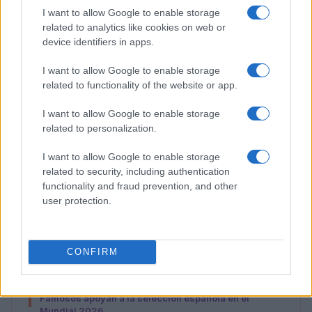
I want to allow Google to enable storage
related to analytics like cookies on web or
device identifiers in apps.
I want to allow Google to enable storage
related to functionality of the website or app.
I want to allow Google to enable storage
related to personalization.
I want to allow Google to enable storage
related to security, including authentication
Ninel Conde revela sus expectativas para la nueva
functionality and fraud prevention, and other
temporada de Top Chef VIP
user protection.
María Vázquez · 7 Ago 2026
CONFIRM
MÁS LEÍDOS
1
Famosos apoyan a la selección española en el
Mundial 2026