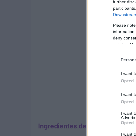
further disc
participants
Downstream 
Please note
information 
deny consent
in below Go
Persona
I want t
Opted 
I want t
Opted 
I want 
Advertis
Opted 
Ingredientes de la tarta Bacioc
I want t