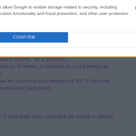
o allow Google to enable storage related to security, including
iguria
cation functionality and fraud prevention, and other user protection.
as en rodajas finas.
ua fría y sal. Derretir la manteca de cerdo en una
s en rodajas y cocinar durante unos minutos con una
CONFIRM
e unos 10 minutos, añadiendo un poco de agua.
sano rallado, sal y pimienta.
mezclar. Extender el hojaldre en una bandeja de
o.
hornee en un horno precalentado a 180 °C durante
está listo para servir.
-3 días bajo una campana de cristal o dentro