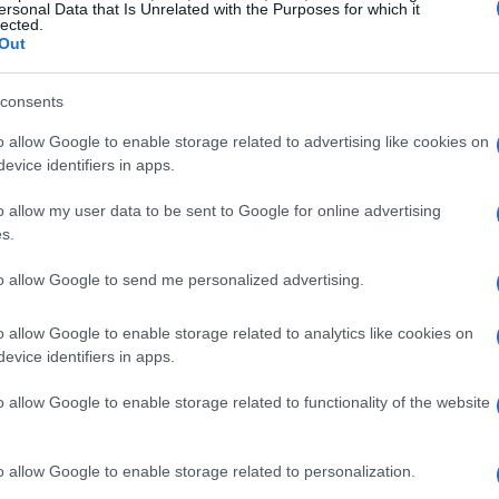
ersonal Data that Is Unrelated with the Purposes for which it
lected.
Out
consents
o allow Google to enable storage related to advertising like cookies on
evice identifiers in apps.
o allow my user data to be sent to Google for online advertising
s.
atas durante unos minutos en agua hirviendo
to allow Google to send me personalized advertising.
n se puede hacer la baciocca con una base de
tituyendo la mezcla de agua y harina por una
o allow Google to enable storage related to analytics like cookies on
 la manteca de cerdo por mantequilla si no la
evice identifiers in apps.
o allow Google to enable storage related to functionality of the website
uria para probar, recetas típicas dulces y
o allow Google to enable storage related to personalization.