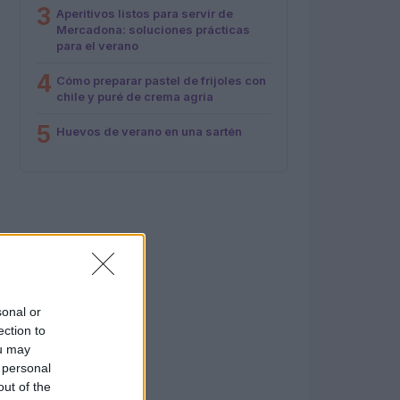
3
Aperitivos listos para servir de
Mercadona: soluciones prácticas
para el verano
4
Cómo preparar pastel de frijoles con
chile y puré de crema agria
5
Huevos de verano en una sartén
sonal or
ection to
ou may
 personal
out of the