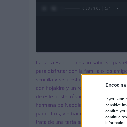
0:27 / 3:09
1
/
4
La tarta Baciocca es un sabroso pastel
para disfrutar con la familia o los amig
sencilla y se presta a diversas variac
Encocina
con hojaldre y un relleno de patatas, 
de este pastel rústico no tiene un orig
If you wish 
hermana de Napoleón Bonaparte, Elisa 
sensitive in
confirm you
para otros, «le baciocche» eran las muj
continue se
trata de una tarta salada realmente de
information 