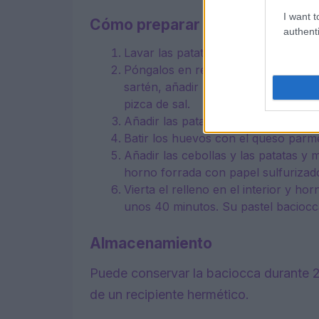
I want t
Cómo preparar la Baciocca de L
authenti
Lavar las patatas, pelarlas y cortarl
Póngalos en remojo en un bol con ag
sartén, añadir las cebollas cortada
pizca de sal.
Añadir las patatas y fríalas durant
Batir los huevos con el queso parme
Añadir las cebollas y las patatas y 
horno forrada con papel sulfurizad
Vierta el relleno en el interior y 
unos 40 minutos. Su pastel baciocca 
Almacenamiento
Puede conservar la baciocca durante 2
de un recipiente hermético.