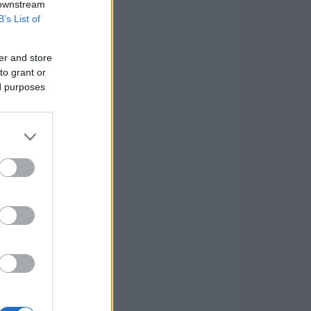
 downstream
B’s List of
er and store
to grant or
ed purposes