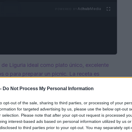
Ad
hub
Media
POWERED BY
 de Liguria ideal como plato único, excelente
os o para preparar un picnic. La receta es
iones; en nuestra preparación haremos la base
 -
Do Not Process My Personal Information
cebollas, manteca de cerdo y huevos. El nombre
en seguro; según algunos, se llamó así por la
to opt-out of the sale, sharing to third parties, or processing of your per
Baciocchi, a quien le encantaba, mientras que
formation for targeted advertising by us, please use the below opt-out s
r selection. Please note that after your opt-out request is processed y
eres que mejor lo hacían. En cualquier caso, se
eing interest-based ads based on personal information utilized by us or
liciosa que gustará a todo el mundo.
disclosed to third parties prior to your opt-out. You may separately opt-