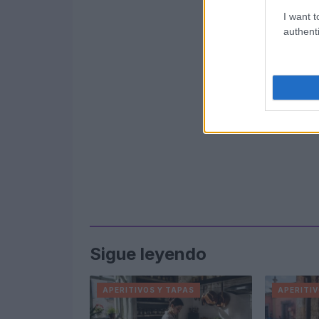
I want t
authenti
Sigue leyendo
APERITIVOS Y TAPAS
APERITIV