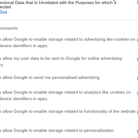
ersonal Data that Is Unrelated with the Purposes for which it
queso parmesano o perejil picado para darles
lected.
Out
el diámetro de la piadina con un poco de aceite y
consents
ente, verter la mitad de los huevos batidos y
ficie.
o allow Google to enable storage related to advertising like cookies on
uajar en el fondo, añadir la piadina y cubrirla con el
evice identifiers in apps.
r la cocción, dar la vuelta a la tortilla y dejar que
o allow my user data to be sent to Google for online advertising
s.
llenar la tortilla de piadina con verduras, queso o
 de media luna y calentarla por ambos lados antes
to allow Google to send me personalized advertising.
o allow Google to enable storage related to analytics like cookies on
evice identifiers in apps.
o allow Google to enable storage related to functionality of the website
o allow Google to enable storage related to personalization.