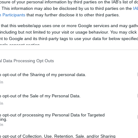
losure of your personal information by third parties on the IAB’s list of
. This information may also be disclosed by us to third parties on the
IA
Participants
that may further disclose it to other third parties.
 that this website/app uses one or more Google services and may gath
including but not limited to your visit or usage behaviour. You may click 
 to Google and its third-party tags to use your data for below specifi
ogle consent section.
l Data Processing Opt Outs
dina
o opt-out of the Sharing of my personal data.
In
o opt-out of the Sale of my Personal Data.
In
to opt-out of processing my Personal Data for Targeted
ing.
In
o opt-out of Collection, Use, Retention, Sale, and/or Sharing
 un tenedor en un bol y sazonar con sal y pimienta.