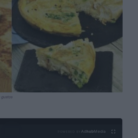
s gustos
Ad
hub
Media
POWERED BY