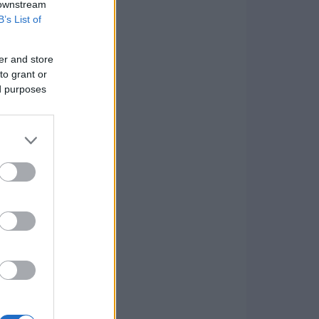
 downstream
B’s List of
er and store
to grant or
ed purposes