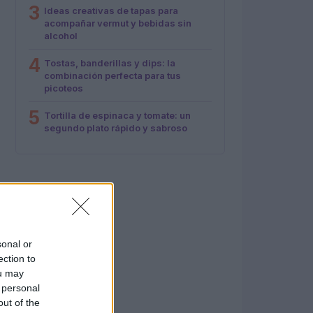
3
Ideas creativas de tapas para
acompañar vermut y bebidas sin
alcohol
4
Tostas, banderillas y dips: la
combinación perfecta para tus
picoteos
5
Tortilla de espinaca y tomate: un
segundo plato rápido y sabroso
sonal or
ection to
ou may
 personal
out of the