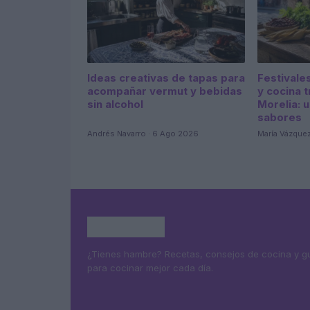
Ideas creativas de tapas para
Festivale
acompañar vermut y bebidas
y cocina t
sin alcohol
Morelia: 
sabores
Andrés Navarro · 6 Ago 2026
María Vázque
¿Tienes hambre? Recetas, consejos de cocina y g
para cocinar mejor cada día.