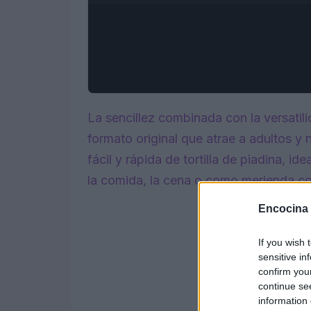
La sencillez combinada con la versatil
formato original que atrae a adultos y
fácil y rápida de tortilla de piadina, ide
la comida, la cena o como merienda c
Encocina
If you wish 
sensitive in
confirm you
continue se
information 