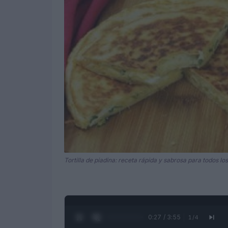
Tortilla de piadina: receta rápida y sabrosa para todos lo
0:28 / 3:55
1
/
4