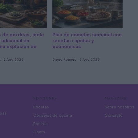
s de gorditas, mole
Plan de comidas semanal con
radicional en
recetas rápidas y
una explosión de
económicas
z · 5 Ago 2026
Diego Romero · 5 Ago 2026
SECCIONES
MAGAZINE
Recetas
Sobre nosotros
uías
Consejos de cocina
Contacto
Postres
Chefs