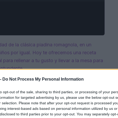
idad de la clásica piadina romagnola, en un
 niños por igual. Hoy te ofrecemos una receta
al para rellenar a tu gusto y llevar a la mesa para
ontundente.
 -
Do Not Process My Personal Information
to opt-out of the sale, sharing to third parties, or processing of your per
formation for targeted advertising by us, please use the below opt-out s
r selection. Please note that after your opt-out request is processed y
eing interest-based ads based on personal information utilized by us or
disclosed to third parties prior to your opt-out. You may separately opt-