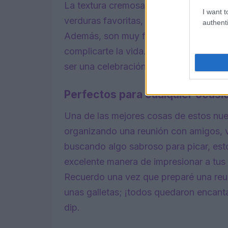
La textura cremosa de estos dips los h
I want t
verduras favoritas, transformando cualq
authenti
Además, son muy fáciles de servir, lo q
complicarte la vida. En mis propias ex
ser una celebración, y estos dips cier
Perfectos para cualquier ocasi
Una de las mejores cosas de estos nuev
organizando una reunión con amigos, v
buscando algo sabroso para picar, est
excelente manera de impresionar a tus 
Recuerdo una vez que preparé una reu
unas galletas; ¡todos quedaron encan
dip.