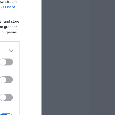
 downstream
B’s List of
er and store
to grant or
ed purposes