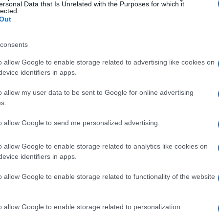
ersonal Data that Is Unrelated with the Purposes for which it
lected.
Out
consents
o allow Google to enable storage related to advertising like cookies on
evice identifiers in apps.
s en cada bocado
o allow my user data to be sent to Google for online advertising
s.
stán diseñados para ser ricos y cremosos,
to allow Google to send me personalized advertising.
es en casa o incluso para un antojo nocturno.
acional, estos dips vienen en tres sabores
o allow Google to enable storage related to analytics like cookies on
 aperitivos que todos conocemos y amamos:
evice identifiers in apps.
ied Pickles. ¿Te imaginas disfrutar de un dip de
o allow Google to enable storage related to functionality of the website
do en la tele? ¡Es la combinación perfecta para
o allow Google to enable storage related to personalization.