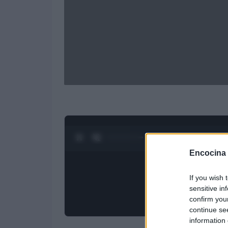
0:27 / 4:27
1
/
4
Encocina
If you wish 
sensitive in
confirm you
continue se
information 