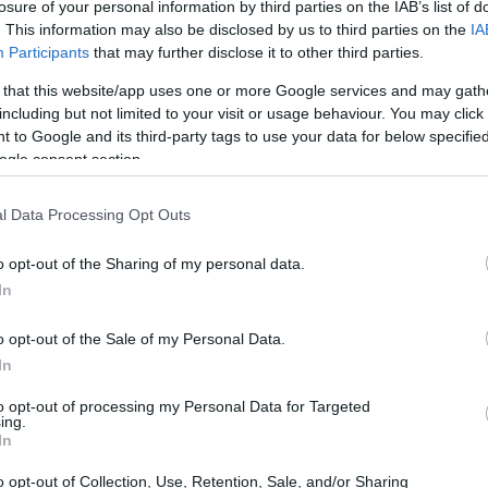
losure of your personal information by third parties on the IAB’s list of
s Roadhouse, ese lugar icónico donde la carne
. This information may also be disclosed by us to third parties on the
IA
dido llevar su sabor característico directamente
Participants
that may further disclose it to other third parties.
olaboración con West Madison, han lanzado una
 that this website/app uses one or more Google services and may gath
istar a los amantes de la buena comida.
including but not limited to your visit or usage behaviour. You may click 
 to Google and its third-party tags to use your data for below specifi
z que probé su Cactus Blossom; ¡fue amor a
ogle consent section.
ción al saber que ahora podemos disfrutar de
ara comer.
l Data Processing Opt Outs
o opt-out of the Sharing of my personal data.
In
o opt-out of the Sale of my Personal Data.
In
to opt-out of processing my Personal Data for Targeted
ing.
In
o opt-out of Collection, Use, Retention, Sale, and/or Sharing