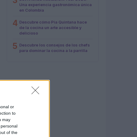
3
Una experiencia gastronómica única
en Colombia
4
Descubre cómo Pía Quintana hace
de la cocina un arte accesible y
delicioso
5
Descubre los consejos de los chefs
para dominar la cocina a la parrilla
sonal or
ection to
ou may
 personal
out of the