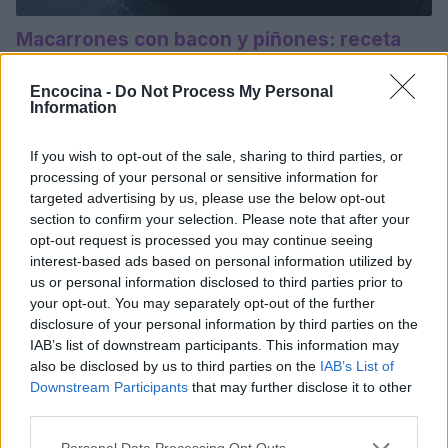
Macarrones con bacon y piñones: receta
deliciosa
Ingredientes y preparación para lograr hacer esta deliciosa
Encocina -
Do Not Process My Personal
Information
receta que trata de unos macarrones acompañados con
bacon y piñones.
If you wish to opt-out of the sale, sharing to third parties, or
Redacción En Cocina · 13 Ago 2021
processing of your personal or sensitive information for
targeted advertising by us, please use the below opt-out
POSTRES
section to confirm your selection. Please note that after your
opt-out request is processed you may continue seeing
interest-based ads based on personal information utilized by
us or personal information disclosed to third parties prior to
your opt-out. You may separately opt-out of the further
disclosure of your personal information by third parties on the
IAB’s list of downstream participants. This information may
also be disclosed by us to third parties on the
IAB’s List of
Downstream Participants
that may further disclose it to other
third parties.
Please note that this website/app uses one or more Google
Personal Data Processing Opt Outs