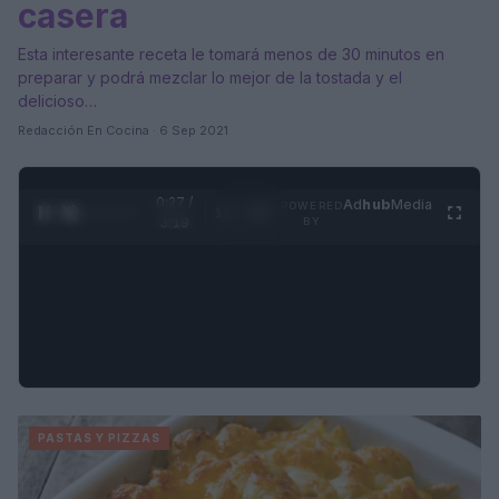
casera
Esta interesante receta le tomará menos de 30 minutos en
preparar y podrá mezclar lo mejor de la tostada y el
delicioso…
Redacción En Cocina · 6 Sep 2021
0:28 /
Ad
hub
Media
POWERED
1
/
4
3:19
BY
PASTAS Y PIZZAS