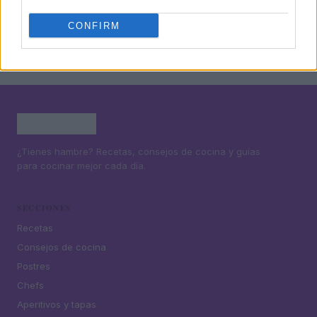
CONFIRM
¿Tienes hambre? Recetas, consejos de cocina y guías
para cocinar mejor cada día.
SECCIONES
Recetas
Consejos de cocina
Postres
Chefs
Aperitivos y tapas