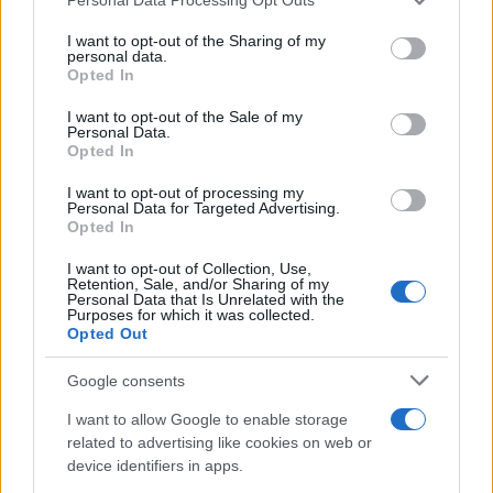
services and may gather and store information including but
Cómo preparar macarrones de tarta de
not limited to your visit or usage behaviour. You may click to
I want to opt-out of the Sharing of my
personal data.
queso y fresa
grant or deny consent to Google and its third-party tags to
Opted In
use your data for below specified purposes in below Google
Te explicamos como hacer 16 macarrones que no olvidarás.
consent section.
I want to opt-out of the Sale of my
Comparte esta magnífica receta.
Personal Data.
Redacción En Cocina · 16 Jun 2021
Opted In
I want to opt-out of processing my
Personal Data for Targeted Advertising.
Opted In
I want to opt-out of Collection, Use,
Retention, Sale, and/or Sharing of my
Personal Data that Is Unrelated with the
Purposes for which it was collected.
Opted Out
Google consents
I want to allow Google to enable storage
related to advertising like cookies on web or
device identifiers in apps.