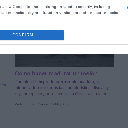
o allow Google to enable storage related to security, including
CONSEJOS DE COCINA
cation functionality and fraud prevention, and other user protection.
CONFIRM
Cómo hacer madurar un melón
Durante el tiempo de crecimiento, madura, su
des
interior adquiere todas las características físicas y
organolépticas, pero sólo en la última semana de…
Redacción En Cocina · 12 May 2021