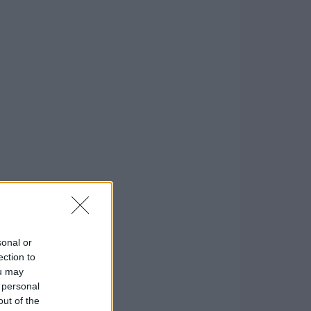
sonal or
ection to
ou may
 personal
out of the