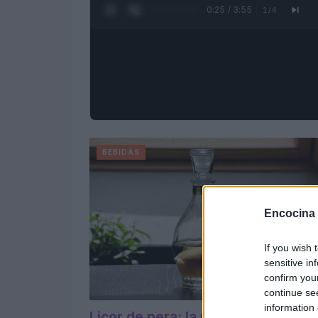
0:27 / 3:55
1
/
4
BEBIDAS
Encocina
If you wish 
sensitive in
confirm you
continue se
information 
Licor de pera: la receta original,