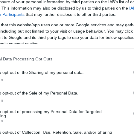
losure of your personal information by third parties on the IAB’s list of
Cuscús, queso feta y melocotón:
. This information may also be disclosed by us to third parties on the
IA
Participants
that may further disclose it to other third parties.
una deliciosa preparación
il
Si quieres una receta vegana esta es la indicada,
 that this website/app uses one or more Google services and may gath
fácil y deliciosa, una receta perfecta para el verano
including but not limited to your visit or usage behaviour. You may click 
con ingredientes fáciles de…
 to Google and its third-party tags to use your data for below specifi
ogle consent section.
Redacción En Cocina · 29 Jun 2021
l Data Processing Opt Outs
POSTRES
o opt-out of the Sharing of my personal data.
In
o opt-out of the Sale of my Personal Data.
In
to opt-out of processing my Personal Data for Targeted
ing.
In
Tarta de queso tropical: receta
fresca y deliciosa con frutas
o opt-out of Collection, Use, Retention, Sale, and/or Sharing