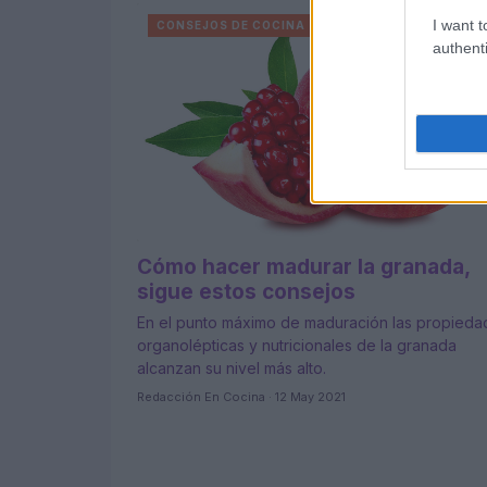
I want t
CONSEJOS DE COCINA
authenti
Cómo hacer madurar la granada,
sigue estos consejos
En el punto máximo de maduración las propieda
organolépticas y nutricionales de la granada
alcanzan su nivel más alto.
Redacción En Cocina · 12 May 2021