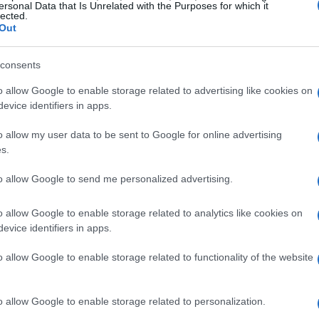
exóticas
ersonal Data that Is Unrelated with the Purposes for which it
lected.
Perfecto para hacer en el verano como postre
Out
refinado al final de la comida, este pastel frío es
exquisito al paladar.
consents
Redacción En Cocina · 9 Jun 2021
o allow Google to enable storage related to advertising like cookies on
evice identifiers in apps.
o allow my user data to be sent to Google for online advertising
s.
to allow Google to send me personalized advertising.
o allow Google to enable storage related to analytics like cookies on
evice identifiers in apps.
o allow Google to enable storage related to functionality of the website
o allow Google to enable storage related to personalization.