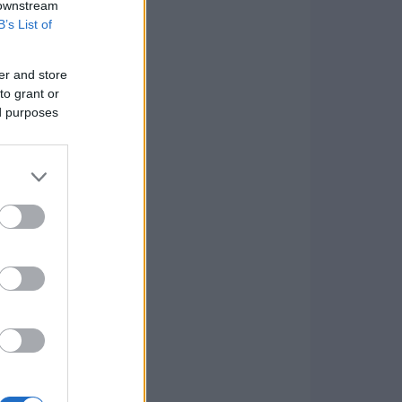
 downstream
B’s List of
er and store
to grant or
ed purposes