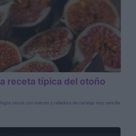
 receta típica del otoño
 higos secos con nueces y ralladura de naranja: muy sencilla