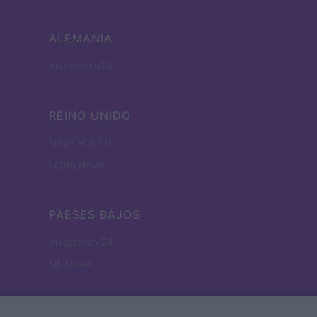
ALEMANIA
Investieren24
REINO UNIDO
News Hub UK
Lgbtq News
PAESES BAJOS
Investeren 24
NL Newz