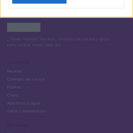
¿Tienes hambre? Recetas, consejos de cocina y guías
para cocinar mejor cada día.
SECCIONES
Recetas
Consejos de cocina
Postres
Chefs
Aperitivos y tapas
Salud y Alimentación
MAGAZINE