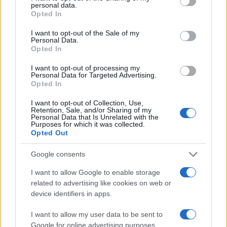
utilizar con mayor tranquilidad para sustituir la harina de
personal data.
grant or deny consent to Google and its third-party tags to
almendras.
Opted In
use your data for below specified purposes in below Google
Redacción En Cocina · 11 Jun 2021
consent section.
I want to opt-out of the Sale of my
Personal Data.
Opted In
I want to opt-out of processing my
Personal Data for Targeted Advertising.
Opted In
I want to opt-out of Collection, Use,
Retention, Sale, and/or Sharing of my
Personal Data that Is Unrelated with the
Purposes for which it was collected.
Opted Out
Google consents
I want to allow Google to enable storage
related to advertising like cookies on web or
device identifiers in apps.
I want to allow my user data to be sent to
Google for online advertising purposes.