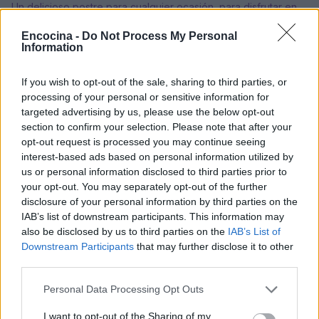
Un delicioso postre para cualquier ocasión, para disfrutar en
familia y en este verano, la mejor combinación de fresas
Encocina -
Do Not Process My Personal
frescas, queso y…
Information
Redacción En Cocina · 13 Jul 2021
If you wish to opt-out of the sale, sharing to third parties, or
CEREALES Y LEGUMBRES
processing of your personal or sensitive information for
targeted advertising by us, please use the below opt-out
section to confirm your selection. Please note that after your
opt-out request is processed you may continue seeing
interest-based ads based on personal information utilized by
us or personal information disclosed to third parties prior to
your opt-out. You may separately opt-out of the further
disclosure of your personal information by third parties on the
IAB’s list of downstream participants. This information may
also be disclosed by us to third parties on the
IAB’s List of
Downstream Participants
that may further disclose it to other
third parties.
Cómo reemplazar la harina de almendras
Please note that this website/app uses one or more Google
Personal Data Processing Opt Outs
services and may gather and store information including but
Aquí te enseñamos cuáles son las harinas que podemos
not limited to your visit or usage behaviour. You may click to
I want to opt-out of the Sharing of my