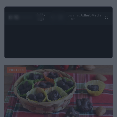
0:28 /
Ad
hub
Media
POWERED
1
/
4
4:27
BY
POSTRES