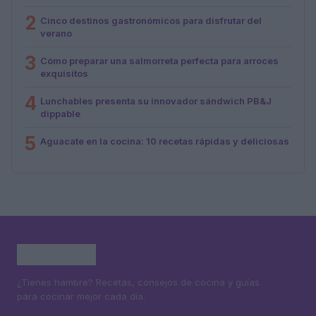
2
Cinco destinos gastronómicos para disfrutar del
verano
3
Cómo preparar una salmorreta perfecta para arroces
exquisitos
4
Lunchables presenta su innovador sándwich PB&J
dippable
5
Aguacate en la cocina: 10 recetas rápidas y deliciosas
¿Tienes hambre? Recetas, consejos de cocina y guías
para cocinar mejor cada día.