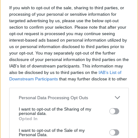
If you wish to opt-out of the sale, sharing to third parties, or
son opciones que no pueden faltar. Estos platos,
processing of your personal or sensitive information for
con sus salsas ricas y carnes tiernas, son ideales
targeted advertising by us, please use the below opt-out
para una cena especial.
section to confirm your selection. Please note that after your
opt-out request is processed you may continue seeing
Desde los clásicos como las albóndigas en
interest-based ads based on personal information utilized by
us or personal information disclosed to third parties prior to
pepitoria hasta las innovadoras tartas saladas
your opt-out. You may separately opt-out of the further
exprés, y los reconfortantes guisos, hay opciones
disclosure of your personal information by third parties on the
para todos los paladares y momentos del año.
IAB’s list of downstream participants. This information may
also be disclosed by us to third parties on the
IAB’s List of
Downstream Participants
that may further disclose it to other
third parties.
AUTOR
Please note that this website/app uses one or more Google
María Vázquez
Personal Data Processing Opt Outs
services and may gather and store information including but
María Vázquez, zaragozana de 38 años con
not limited to your visit or usage behaviour. You may click to
I want to opt-out of the Sharing of my
gafas y mirada analítica, rememora haber
personal data.
grant or deny consent to Google and its third-party tags to
Opted In
cubierto la crecida del Ebro en 2015 desde la
use your data for below specified purposes in below Google
ribera del Actur. Afirma la necesidad de rigor
consent section.
I want to opt-out of the Sale of my
y contexto en cada pieza; es licenciada en
Personal Data.