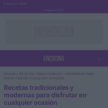
Saltar al contenido
8 agosto 2026
8 agosto 2026
⌕
×
⌕
HOGAR
»
RECETAS TRADICIONALES Y MODERNAS PARA
Buscar
DISFRUTAR EN CUALQUIER OCASIÓN
Recetas tradicionales y
modernas para disfrutar en
cualquier ocasión