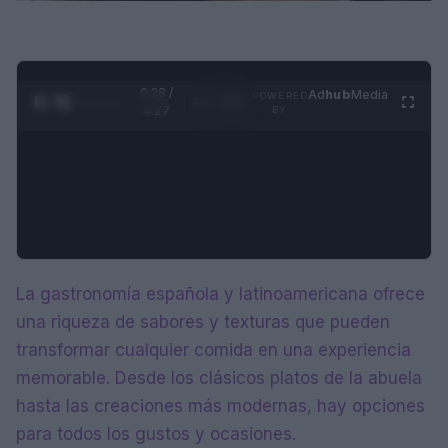
0:29 /
Ad
hub
Media
POWERED
1
/
4
4:27
BY
La gastronomía española y latinoamericana ofrece
una riqueza de sabores y texturas que pueden
transformar cualquier comida en una experiencia
memorable. Desde los clásicos platos de la abuela
hasta las creaciones más modernas, hay opciones
para todos los gustos y ocasiones.