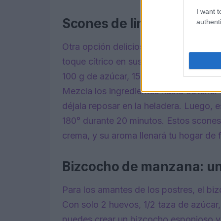
I want t
Scones de limón: frescur
authenti
Otra opción deliciosa son los scones d
toque cítrico en sus comidas. Para pre
100 g de azúcar, 150 g de manteca fría, 
Mezcla los ingredientes hasta obtener
déjala reposar en la heladera. Luego, e
180° durante 20 minutos. Estos scones
crema, y su aroma llenará tu hogar de 
Bizcocho de manzana: un
Para los amantes de los postres, el bi
Con solo 2 huevos, 1/2 taza de azúcar, 
puedes crear un bizcocho esponjoso y 