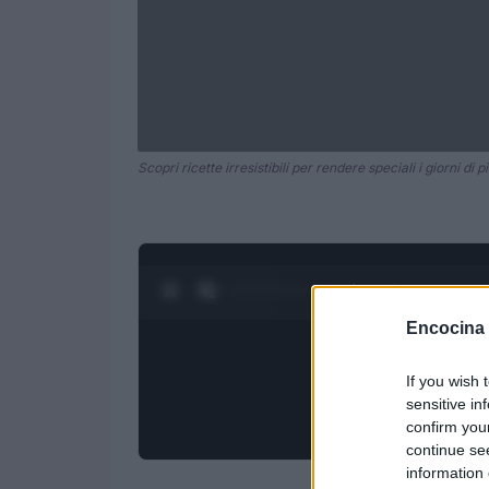
Scopri ricette irresistibili per rendere speciali i giorni di p
0:28 / 3:19
1
/
4
Encocina
If you wish 
sensitive in
confirm you
continue se
information 