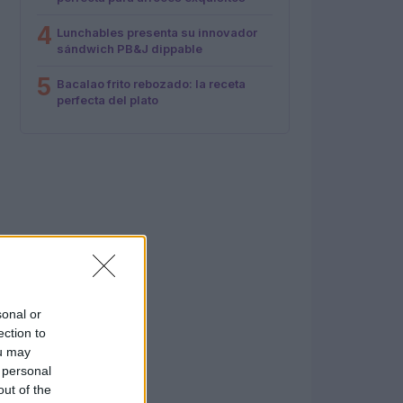
4
Lunchables presenta su innovador
sándwich PB&J dippable
5
Bacalao frito rebozado: la receta
perfecta del plato
sonal or
ection to
ou may
 personal
out of the