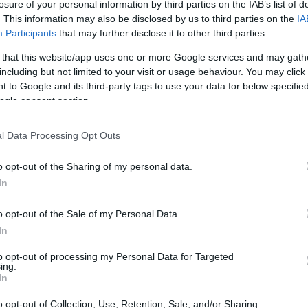
losure of your personal information by third parties on the IAB’s list of
as lluviosos
. This information may also be disclosed by us to third parties on the
IA
Participants
that may further disclose it to other third parties.
lluvia comienza a caer, hay algo especial en el
 that this website/app uses one or more Google services and may gath
a. Los aromas de los platos caseros llenan el
including but not limited to your visit or usage behaviour. You may click 
 to Google and its third-party tags to use your data for below specifi
do un día gris en una experiencia acogedora. En
ogle consent section.
cillas y deliciosas que no solo satisfacen el
e de alegría a esos días lluviosos.
l Data Processing Opt Outs
o opt-out of the Sharing of my personal data.
In
o opt-out of the Sale of my Personal Data.
In
to opt-out of processing my Personal Data for Targeted
ing.
In
o opt-out of Collection, Use, Retention, Sale, and/or Sharing