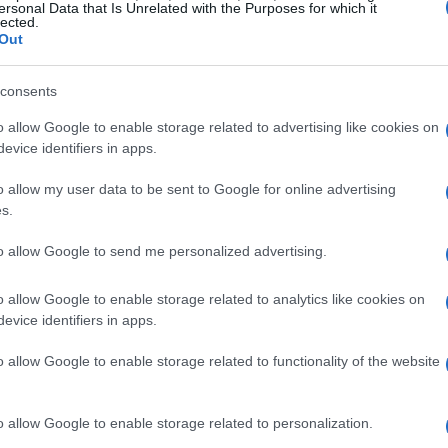
ersonal Data that Is Unrelated with the Purposes for which it
lected.
Out
consents
o allow Google to enable storage related to advertising like cookies on
evice identifiers in apps.
ico reconfortante
o allow my user data to be sent to Google for online advertising
s.
a disfrutar en días de lluvia son las rosquitas.
azúcar, leche y un toque de esencia de vainilla,
to allow Google to send me personalized advertising.
 Para hacerlas, mezcla 350 g de harina leudante
o allow Google to enable storage related to analytics like cookies on
Forma un pozo en el centro y añade 125 ml de
evice identifiers in apps.
 de esencia de vainilla. Integra bien y amasa
o allow Google to enable storage related to functionality of the website
e dejar reposar la masa, corta las rosquitas y
 es un bocado crujiente por fuera y suave por
o allow Google to enable storage related to personalization.
na taza de té o café.