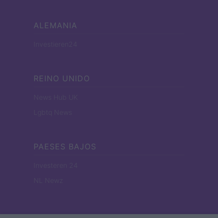
ALEMANIA
Investieren24
REINO UNIDO
News Hub UK
Lgbtq News
PAESES BAJOS
Investeren 24
NL Newz