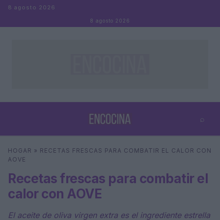
Saltar al contenido
8 agosto 2026
8 agosto 2026
⌕
×
⌕
HOGAR
»
RECETAS FRESCAS PARA COMBATIR EL CALOR CON
Buscar
AOVE
Recetas frescas para combatir el
calor con AOVE
El aceite de oliva virgen extra es el ingrediente estrella