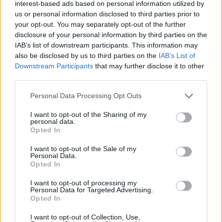
interest-based ads based on personal information utilized by
cocina pero hecho en casa de forma sencilla.
us or personal information disclosed to third parties prior to
your opt-out. You may separately opt-out of the further
disclosure of your personal information by third parties on the
IAB’s list of downstream participants. This information may
AUTOR
also be disclosed by us to third parties on the
IAB’s List of
Lucía Fernández
Downstream Participants
that may further disclose it to other
third parties.
Lucía Fernández cubre la escena
gastronómica española y latinoamericana:
Please note that this website/app uses one or more Google
Personal Data Processing Opt Outs
nuevas aperturas, tendencias, perfiles de
services and may gather and store information including but
chefs y cocina de mercado.
not limited to your visit or usage behaviour. You may click to
I want to opt-out of the Sharing of my
personal data.
grant or deny consent to Google and its third-party tags to
Opted In
use your data for below specified purposes in below Google
consent section.
I want to opt-out of the Sale of my
Personal Data.
Opted In
I want to opt-out of processing my
Personal Data for Targeted Advertising.
Opted In
I want to opt-out of Collection, Use,