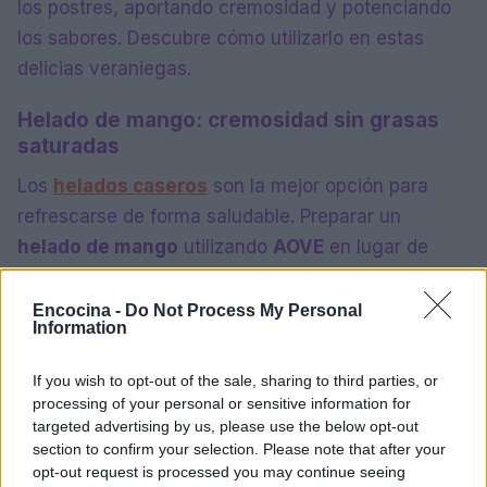
los postres, aportando cremosidad y potenciando
los sabores. Descubre cómo utilizarlo en estas
delicias veraniegas.
Helado de mango: cremosidad sin grasas
saturadas
Los
helados caseros
son la mejor opción para
refrescarse de forma saludable. Preparar un
helado de mango
utilizando
AOVE
en lugar de
grasas saturadas industriales no solo lo hace más
ligero, sino que aporta una cremosidad única.
Encocina -
Do Not Process My Personal
Information
Panacota de café y chocolate: un postre de
If you wish to opt-out of the sale, sharing to third parties, or
alta cocina
processing of your personal or sensitive information for
La
panacota
es un postre delicado y fresco. Al
targeted advertising by us, please use the below opt-out
section to confirm your selection. Please note that after your
introducir el matiz del
café y el chocolate fundido
opt-out request is processed you may continue seeing
con AOVE
consigues un postre digno de alta