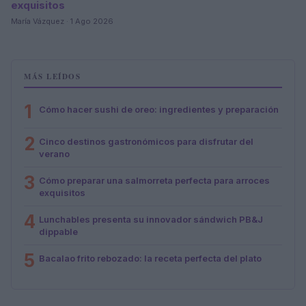
exquisitos
María Vázquez · 1 Ago 2026
MÁS LEÍDOS
1
Cómo hacer sushi de oreo: ingredientes y preparación
2
Cinco destinos gastronómicos para disfrutar del
verano
3
Cómo preparar una salmorreta perfecta para arroces
exquisitos
4
Lunchables presenta su innovador sándwich PB&J
dippable
5
Bacalao frito rebozado: la receta perfecta del plato