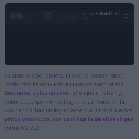
0:29 /
Ad
hub
Media
POWERED
1
/
4
3:55
BY
Cuando el calor aprieta, la cocina mediterránea
tradicional se convierte en nuestra mejor aliada.
Buscamos platos que nos refresquen, nutran y,
sobre todo, que no nos hagan pasar horas en la
cocina. Y si hay un ingrediente que da vida a estos
platos veraniegos, ese es el
aceite de oliva virgen
extra
(AOVE).