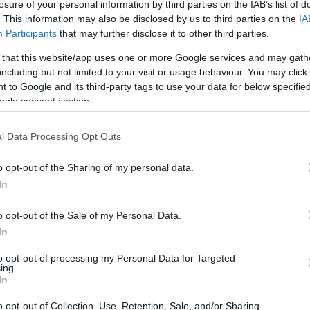
losure of your personal information by third parties on the IAB’s list of
. This information may also be disclosed by us to third parties on the
IA
Participants
that may further disclose it to other third parties.
 that this website/app uses one or more Google services and may gath
including but not limited to your visit or usage behaviour. You may click 
 to Google and its third-party tags to use your data for below specifi
ogle consent section.
l Data Processing Opt Outs
o opt-out of the Sharing of my personal data.
a más utilizada para muchas preparaciones
In
ados hasta dulces (perfectos para pasta fresca,
o opt-out of the Sale of my Personal Data.
In
to opt-out of processing my Personal Data for Targeted
a 00
no contiene muchas sustancias
ing.
In
vado,
no contiene vitaminas ni sales
o opt-out of Collection, Use, Retention, Sale, and/or Sharing