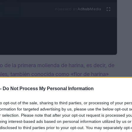
Ad
hub
Media
POWERED BY
 de la primera molienda de harina, es decir, de
eales, también conocida como «flor de harina»
 -
Do Not Process My Personal Information
to opt-out of the sale, sharing to third parties, or processing of your per
formation for targeted advertising by us, please use the below opt-out s
r selection. Please note that after your opt-out request is processed y
eing interest-based ads based on personal information utilized by us or
disclosed to third parties prior to your opt-out. You may separately opt-