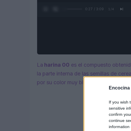
0:28 / 3:09
1
/
4
La
harina 00
es el compuesto obtenido
la parte interna de las semillas de cer
por su color muy blanco.
Encocina
If you wish 
sensitive in
confirm you
continue se
information 