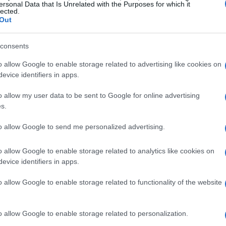
ersonal Data that Is Unrelated with the Purposes for which it
lected.
Out
azúcar lo que la convierte en una harina con un
tencialmente peligrosa para aquellos que sufren
consents
.
o allow Google to enable storage related to advertising like cookies on
evice identifiers in apps.
o allow my user data to be sent to Google for online advertising
s.
to allow Google to send me personalized advertising.
o allow Google to enable storage related to analytics like cookies on
evice identifiers in apps.
o allow Google to enable storage related to functionality of the website
o allow Google to enable storage related to personalization.