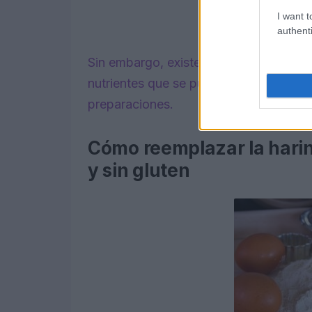
I want t
authenti
Sin embargo, existen otros compuestos
nutrientes que se pueden utilizar para 
preparaciones.
Cómo reemplazar la harina
y sin gluten