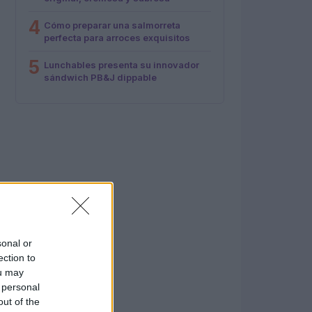
4
Cómo preparar una salmorreta
perfecta para arroces exquisitos
5
Lunchables presenta su innovador
sándwich PB&J dippable
sonal or
ection to
ou may
 personal
out of the