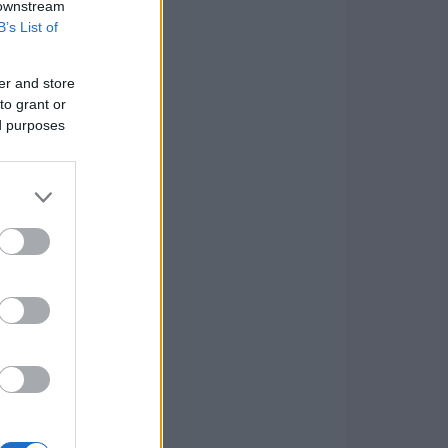
 downstream
B’s List of
er and store
to grant or
ed purposes