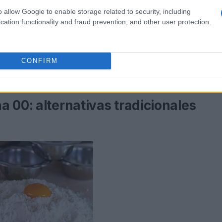
o allow Google to enable storage related to security, including
cation functionality and fraud prevention, and other user protection.
 alternativos, menos refinados y con más
reemplazar la harina 00 en diversas
CONFIRM
 00: alternativas tradicionales