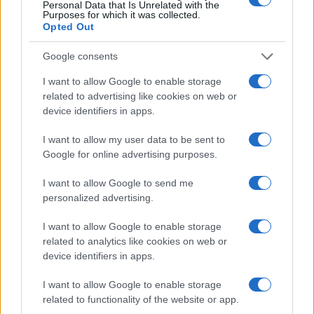
Personal Data that Is Unrelated with the
Purposes for which it was collected.
Opted Out
Google consents
I want to allow Google to enable storage
related to advertising like cookies on web or
Explorando las similitudes y diferencias entre la
device identifiers in apps.
gastronomía peruana y ecuatoriana
Lucía Fernández · 6 Ago 2026
I want to allow my user data to be sent to
Google for online advertising purposes.
PASTAS Y PIZZAS
I want to allow Google to send me
personalized advertising.
I want to allow Google to enable storage
related to analytics like cookies on web or
device identifiers in apps.
I want to allow Google to enable storage
related to functionality of the website or app.