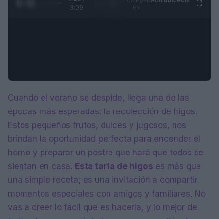
Ad
hub
Media
POWERED
1
/
4
3:09
BY
Cuando el verano se despide, llega una de las
épocas más esperadas: la recolección de higos.
Estos pequeños frutos, dulces y jugosos, nos
brindan la oportunidad perfecta para encender el
horno y preparar un postre que hará que todos se
sientan en casa.
Esta tarta de higos
es más que
una simple receta; es una invitación a compartir
momentos especiales con amigos y familiares. No
vas a creer lo fácil que es hacerla, y lo mejor de