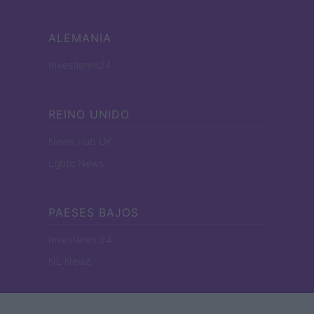
ALEMANIA
Investieren24
REINO UNIDO
News Hub UK
Lgbtq News
PAESES BAJOS
Investeren 24
NL Newz