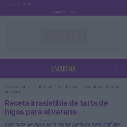
Saltar al contenido
7 agosto 2026
7 agosto 2026
⌕
×
⌕
HOGAR
»
RECETA IRRESISTIBLE DE TARTA DE HIGOS PARA EL
Buscar
VERANO
Receta irresistible de tarta de
higos para el verano
Esta tarta de higos es la receta perfecta para disfrutar