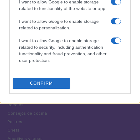
I want to allow Google to enable storage
5
Cómo lograr alveolos espectaculares y aromas
related to functionality of the website or app.
intensos en tus masas
I want to allow Google to enable storage
related to personalization.
I want to allow Google to enable storage
related to security, including authentication
functionality and fraud prevention, and other
user protection.
¿Tienes hambre? Recetas, consejos de cocina y guías
para cocinar mejor cada día.
CONFIRM
SECCIONES
Recetas
Consejos de cocina
Postres
Chefs
Aperitivos y tapas