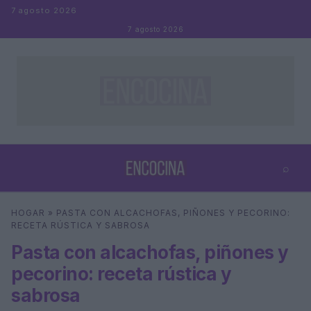
Saltar al contenido
7 agosto 2026
7 agosto 2026
⌕
×
⌕
HOGAR
»
PASTA CON ALCACHOFAS, PIÑONES Y PECORINO:
Buscar
RECETA RÚSTICA Y SABROSA
Pasta con alcachofas, piñones y
pecorino: receta rústica y
sabrosa