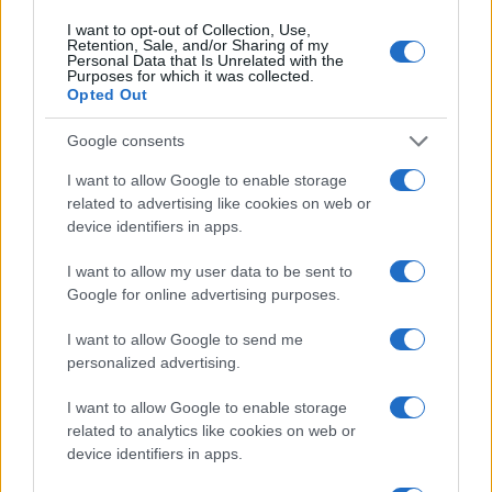
I want to opt-out of Collection, Use,
Retention, Sale, and/or Sharing of my
Personal Data that Is Unrelated with the
Purposes for which it was collected.
Opted Out
Receta fácil de pasta fría al pesto con pomodorini
para el verano
Google consents
Andrés Navarro · 6 Ago 2026
I want to allow Google to enable storage
related to advertising like cookies on web or
device identifiers in apps.
MÁS LEÍDOS
I want to allow my user data to be sent to
1
Cómo cocinar pasta al dente sin aceite: proporciones,
Google for online advertising purposes.
sal y tiempos
I want to allow Google to send me
2
Cómo hacer pasta de dos ingredientes
personalized advertising.
3
I want to allow Google to enable storage
Cómo preparar pasta penne cremosa con pollo
related to analytics like cookies on web or
device identifiers in apps.
4
Cómo preparar una lasaña de 100 capas