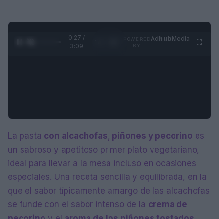
0:27 /
Ad
hub
Media
POWERED
1
/
4
3:09
BY
La pasta
con alcachofas, piñones y pecorino
es
un sabroso y apetitoso primer plato vegetariano,
ideal para llevar a la mesa incluso en ocasiones
especiales. Una receta sencilla y equilibrada, en la
que el sabor típicamente amargo de las alcachofas
se funde con el sabor intenso de la
crema de
pecorino
y el
aroma de los piñones tostados
,