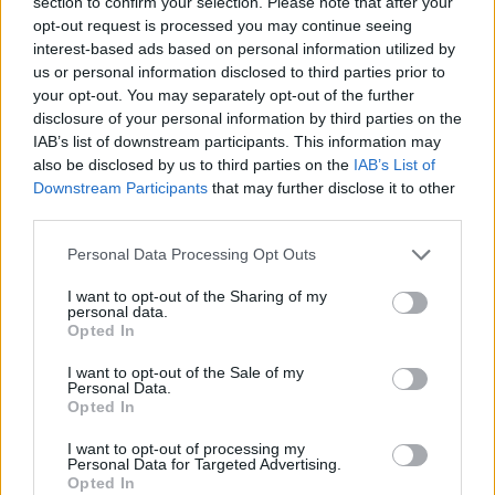
section to confirm your selection. Please note that after your
opt-out request is processed you may continue seeing
interest-based ads based on personal information utilized by
us or personal information disclosed to third parties prior to
your opt-out. You may separately opt-out of the further
disclosure of your personal information by third parties on the
IAB’s list of downstream participants. This information may
also be disclosed by us to third parties on the
IAB’s List of
Downstream Participants
that may further disclose it to other
Cómo crear y mantener un starter para pizzas y
third parties.
pastas perfectas
Diego Romero · 6 Ago 2026
Please note that this website/app uses one or more Google
Personal Data Processing Opt Outs
services and may gather and store information including but
PASTAS Y PIZZAS
not limited to your visit or usage behaviour. You may click to
I want to opt-out of the Sharing of my
personal data.
grant or deny consent to Google and its third-party tags to
Opted In
use your data for below specified purposes in below Google
consent section.
I want to opt-out of the Sale of my
Personal Data.
Opted In
I want to opt-out of processing my
Personal Data for Targeted Advertising.
Opted In