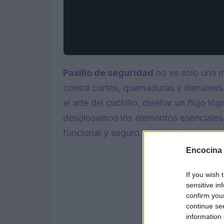
Pasillo de seguridad
no es solo una m
contra cortes, quemaduras y derrames
el arte del cuchillo, diseñar un flujo ló
desglosamos los elementos esenciales
funcional y seguro.
Encocina
If you wish 
sensitive in
confirm you
continue se
information 