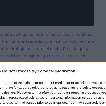
edida de higiene, es la primera línea de defensa
. Para un
chef noveles
que aún está dominando
gico de trabajo es imprescindible. En esta guía,
 que debes considerar para crear un espacio
 -
Do Not Process My Personal Information
to opt-out of the sale, sharing to third parties, or processing of your per
formation for targeted advertising by us, please use the below opt-out s
r selection. Please note that after your opt-out request is processed y
eing interest-based ads based on personal information utilized by us or
disclosed to third parties prior to your opt-out. You may separately opt-