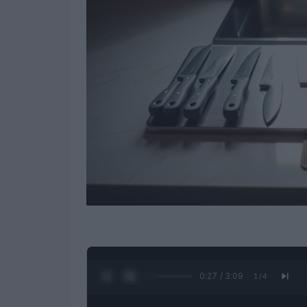
0:28 / 3:09
1
/
4