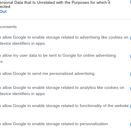
ersonal Data that Is Unrelated with the Purposes for which it
ess of movement
. En la práctica diaria, las
lected.
Out
n diagonal, lo que exige espacio suficiente para
ementos ajenos. La solución práctica es delimitar
consents
asillo, marcado por un suelo de goma
o allow Google to enable storage related to advertising like cookies on
 colores claros que recuerde a los chefs que el
evice identifiers in apps.
o allow my user data to be sent to Google for online advertising
s.
 disposición de los cabos de hasta la
to allow Google to send me personalized advertising.
a del trayecto primario; se recomienda fijarlos
deslicen. Así, se evita el riesgo de tropiezos
o allow Google to enable storage related to analytics like cookies on
 robar al conducir un plato.
evice identifiers in apps.
o allow Google to enable storage related to functionality of the website
o allow Google to enable storage related to personalization.