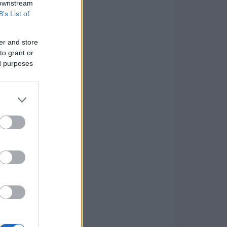
 downstream
B’s List of
er and store
to grant or
ed purposes