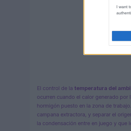
I want t
authenti
El control de la
temperatura del amb
ocurren cuando el calor generado por l
hormigón puesto en la zona de trabajo
campana extractora, y separar el origen
la condensación entre en juego y que 