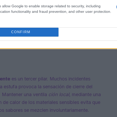
o allow Google to enable storage related to security, including
cation functionality and fraud prevention, and other user protection.
CONFIRM
iente
es un tercer pilar. Muchos incidentes
a estufa provoca la sensación de cierre del
. Mantener una ventila
ción local
, mediante una
 de calor de los materiales sensibles evita que
los sabores se mezclen involuntariamente.