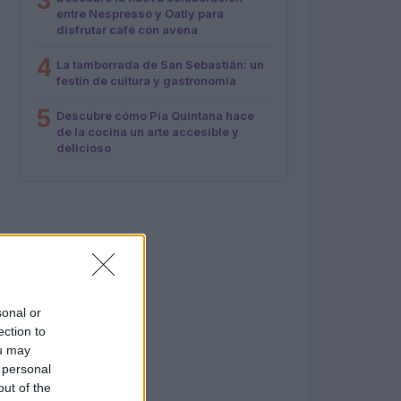
3
entre Nespresso y Oatly para
disfrutar café con avena
4
La tamborrada de San Sebastián: un
festín de cultura y gastronomía
5
Descubre cómo Pía Quintana hace
de la cocina un arte accesible y
delicioso
sonal or
ection to
ou may
 personal
out of the