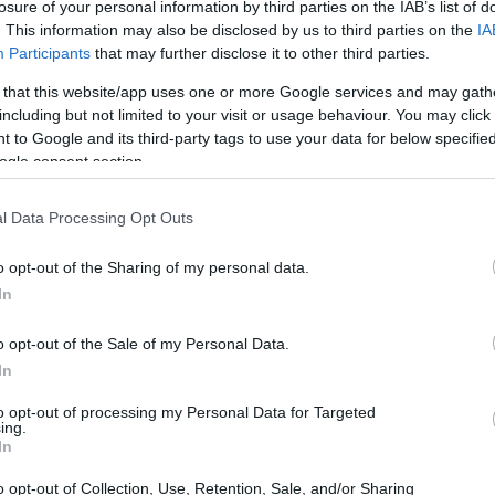
losure of your personal information by third parties on the IAB’s list of
. This information may also be disclosed by us to third parties on the
IA
Participants
that may further disclose it to other third parties.
 that this website/app uses one or more Google services and may gath
including but not limited to your visit or usage behaviour. You may click 
 to Google and its third-party tags to use your data for below specifi
ogle consent section.
l Data Processing Opt Outs
o opt-out of the Sharing of my personal data.
llo de seguridad
In
de herramientas y estaciones. El
pasillo de
o opt-out of the Sale of my Personal Data.
e los utensilios críticos —cuchillos, tablas,
In
disponen de manera que cada paso del proceso
to opt-out of processing my Personal Data for Targeted
ing.
abla de cortar en la colina más alta y el cuchillo
In
uce la necesidad de cruzar zonas contaminadas.
o opt-out of Collection, Use, Retention, Sale, and/or Sharing