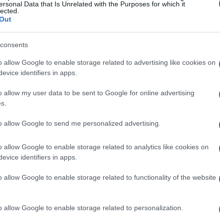
ersonal Data that Is Unrelated with the Purposes for which it
lected.
Out
te de Noma
consents
a, ha decidido dar un paso al costado en la
o allow Google to enable storage related to advertising like cookies on
que seguirá vinculado al proyecto como
director
evice identifiers in apps.
edará en manos de un nuevo equipo de líderes
o allow my user data to be sent to Google for online advertising
s.
o por
Annika de Las Heras
quien asumirá el
to allow Google to send me personalized advertising.
liderará el área de
investigación y desarrollo
y
o allow Google to enable storage related to analytics like cookies on
tos tres profesionales, con años de experiencia
evice identifiers in apps.
ción dentro del restaurante y están listos para
o allow Google to enable storage related to functionality of the website
o allow Google to enable storage related to personalization.