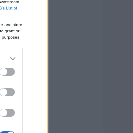
 downstream
B’s List of
er and store
to grant or
ed purposes