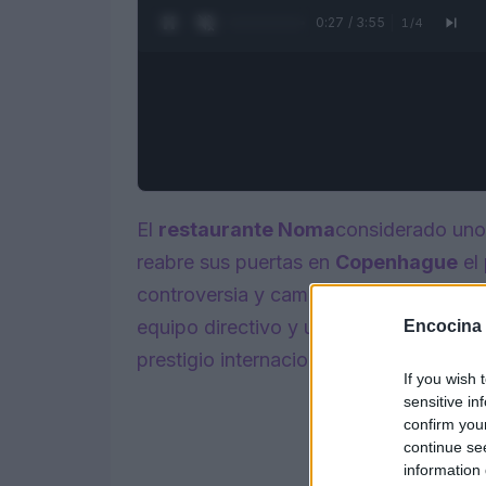
0:28 / 3:55
1
/
4
El
restaurante Noma
considerado uno
reabre sus puertas en
Copenhague
el
controversia y cambios significativos,
equipo directivo y una propuesta gas
Encocina
prestigio internacional.
If you wish 
sensitive in
confirm you
continue se
information 