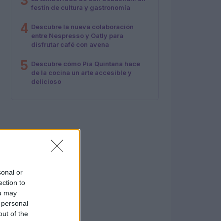
3
festín de cultura y gastronomía
4
Descubre la nueva colaboración
entre Nespresso y Oatly para
disfrutar café con avena
5
Descubre cómo Pía Quintana hace
de la cocina un arte accesible y
delicioso
sonal or
ection to
ou may
 personal
out of the