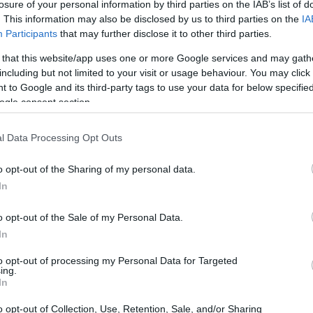
losure of your personal information by third parties on the IAB’s list of
. This information may also be disclosed by us to third parties on the
IA
Participants
that may further disclose it to other third parties.
 that this website/app uses one or more Google services and may gath
including but not limited to your visit or usage behaviour. You may click 
 to Google and its third-party tags to use your data for below specifi
ogle consent section.
l Data Processing Opt Outs
o opt-out of the Sharing of my personal data.
In
o opt-out of the Sale of my Personal Data.
de una nueva era para el restaurante, que ha
In
es como el
mejor restaurante del mundo
y
to opt-out of processing my Personal Data for Targeted
a vez, el proyecto se presenta con un enfoque
ing.
In
ovado, listo para enfrentar los desafíos del
o opt-out of Collection, Use, Retention, Sale, and/or Sharing