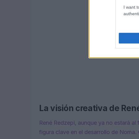
I want t
authenti
La visión creativa de Ren
René Redzepi, aunque ya no estará al f
figura clave en el desarrollo de Noma.