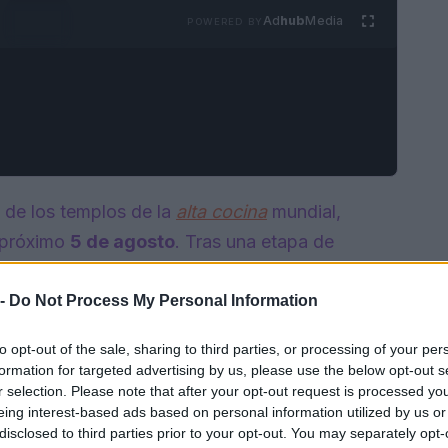
Ad
hub
Media
POWERED BY
 de los templos de la
alta cocina
mundial,
 próximo
5 de agosto
. Tras una etapa de
 el icónico establecimiento presenta un nuevo
tronómica renovada que promete mantener su
 -
Do Not Process My Personal Information
to opt-out of the sale, sharing to third parties, or processing of your per
formation for targeted advertising by us, please use the below opt-out s
r selection. Please note that after your opt-out request is processed y
eing interest-based ads based on personal information utilized by us or
disclosed to third parties prior to your opt-out. You may separately opt-