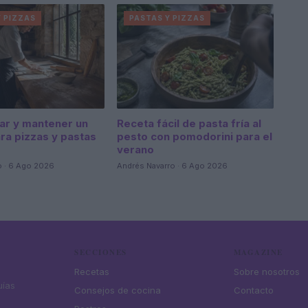
Y PIZZAS
PASTAS Y PIZZAS
ar y mantener un
Receta fácil de pasta fría al
ara pizzas y pastas
pesto con pomodorini para el
s
verano
 · 6 Ago 2026
Andrés Navarro · 6 Ago 2026
SECCIONES
MAGAZINE
Recetas
Sobre nosotros
uías
Consejos de cocina
Contacto