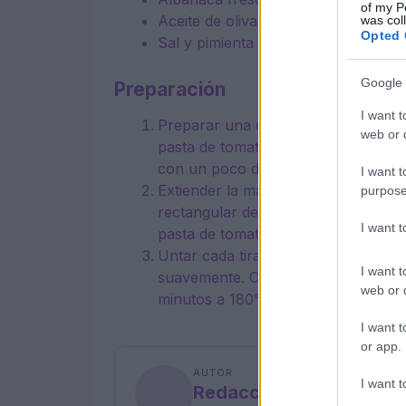
of my P
Aceite de oliva virgen extra
was col
Opted 
Sal y pimienta al gusto
Google 
Preparación
I want t
Preparar una emulsión para condime
web or d
pasta de tomate, el aceite de oliva v
con un poco de agua.
I want t
Extiender la masa de pizza ferment
purpose
rectangular de 5 mm de grosor. Cort
I want 
pasta de tomate.
Untar cada tira con el queso scamo
I want t
suavemente. Colocarlas en una band
web or d
minutos a 180°.
I want t
or app.
AUTOR
I want t
Redacción En Cocina