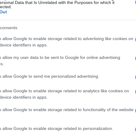
ersonal Data that Is Unrelated with the Purposes for which it
lected.
Out
consents
o allow Google to enable storage related to advertising like cookies on
ntar los palitos, mezclando en un bol pequeño la
evice identifiers in apps.
irgen extra y la albahaca picada. Mezclar la salsa
o allow my user data to be sent to Google for online advertising
ada con un rodillo hasta obtener una lámina
s.
arla en tiras de 3 cm de ancho y pincelarlas con
to allow Google to send me personalized advertising.
rza cortado en pequeños dados y retuerza los palos
o allow Google to enable storage related to analytics like cookies on
eja de horno y meterlas en el horno durante 15
evice identifiers in apps.
o allow Google to enable storage related to functionality of the website
o allow Google to enable storage related to personalization.