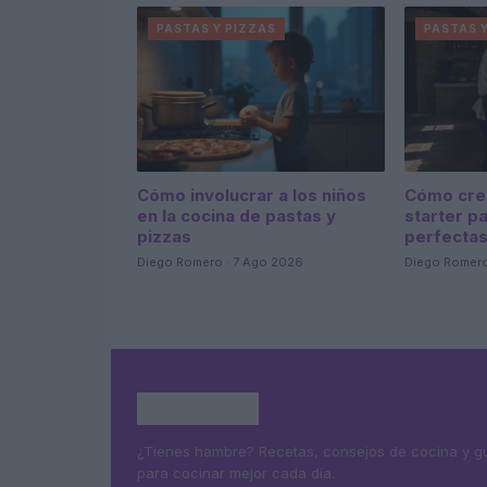
PASTAS Y PIZZAS
PASTAS 
Cómo involucrar a los niños
Cómo cre
en la cocina de pastas y
starter p
pizzas
perfecta
Diego Romero · 7 Ago 2026
Diego Romero
¿Tienes hambre? Recetas, consejos de cocina y g
para cocinar mejor cada día.