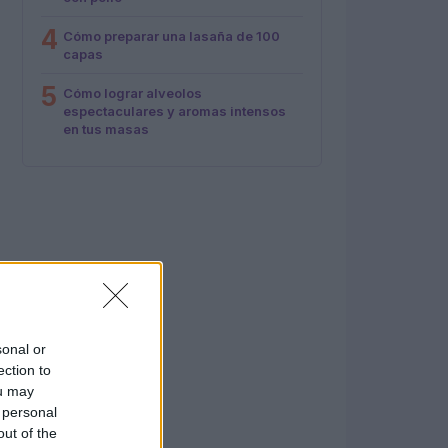
4
Cómo preparar una lasaña de 100
capas
5
Cómo lograr alveolos
espectaculares y aromas intensos
en tus masas
sonal or
ection to
ou may
 personal
out of the