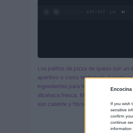
0:28 / 4:27
1
/
4
Los palitos de pizza de queso son un
aperitivo o como tentempié durante u
ingredientes para hacerlas: masa de p
Encocina
albahaca fresca. Muy suave, rústico y a
aún caliente y fibroso.
If you wish 
sensitive in
confirm you
continue se
information 