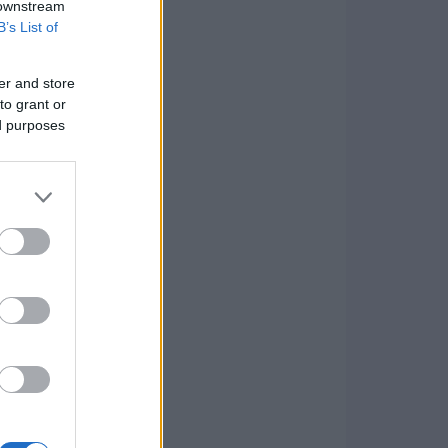
 downstream
B’s List of
er and store
to grant or
ed purposes