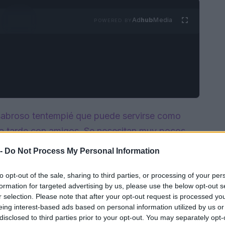
Ad
hub
Media
POWERED BY
 sabroso tentempié que puede servirse como
na tarde con amigos. Se necesitan muy pocos
izza, pasta de tomate, queso scamorza y
 -
Do Not Process My Personal Information
petitoso: ideal para servirlo recién horneado,
to opt-out of the sale, sharing to third parties, or processing of your per
formation for targeted advertising by us, please use the below opt-out s
r selection. Please note that after your opt-out request is processed y
eing interest-based ads based on personal information utilized by us or
disclosed to third parties prior to your opt-out. You may separately opt-