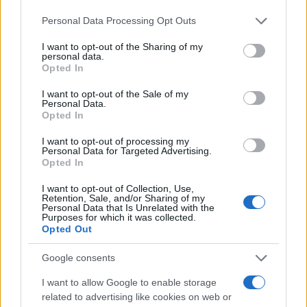
Please note that this website/app uses one or more Google
Personal Data Processing Opt Outs
services and may gather and store information including but
not limited to your visit or usage behaviour. You may click to
I want to opt-out of the Sharing of my
personal data.
grant or deny consent to Google and its third-party tags to
Opted In
use your data for below specified purposes in below Google
consent section.
I want to opt-out of the Sale of my
Personal Data.
Opted In
I want to opt-out of processing my
Personal Data for Targeted Advertising.
Opted In
I want to opt-out of Collection, Use,
Retention, Sale, and/or Sharing of my
Personal Data that Is Unrelated with the
Purposes for which it was collected.
Opted Out
Google consents
Sigue leyendo
I want to allow Google to enable storage
related to advertising like cookies on web or