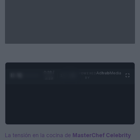
0:28 /
Ad
hub
Media
POWERED
1
/
4
3:19
BY
La tensión en la cocina de
MasterChef Celebrity