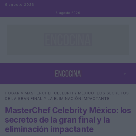
Saltar al contenido
6 agosto 2026
6 agosto 2026
⌕
×
⌕
HOGAR
»
MASTERCHEF CELEBRITY MÉXICO: LOS SECRETOS
Buscar
DE LA GRAN FINAL Y LA ELIMINACIÓN IMPACTANTE
MasterChef Celebrity México: los
secretos de la gran final y la
eliminación impactante