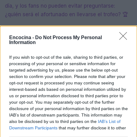
día, y los fans no pueden evitar preguntarse:
¿quién será el afortunado en llevarse el trofeo? 🏆
La emoción está a flor de piel, y cada reto que se
aproxima promete sorpresas y giros inesperados.
Encocina -
Do Not Process My Personal
Information
Los seguidores del programa están ansiosos por
saber qué depara el futuro para sus celebridades
If you wish to opt-out of the sale, sharing to third parties, or
favoritas. ¡No te pierdas ni un momento de esta
processing of your personal or sensitive information for
targeted advertising by us, please use the below opt-out
emocionante competencia!
section to confirm your selection. Please note that after your
opt-out request is processed you may continue seeing
interest-based ads based on personal information utilized by
us or personal information disclosed to third parties prior to
AUTOR
your opt-out. You may separately opt-out of the further
staff
disclosure of your personal information by third parties on the
IAB’s list of downstream participants. This information may
also be disclosed by us to third parties on the
IAB’s List of
Downstream Participants
that may further disclose it to other
third parties.