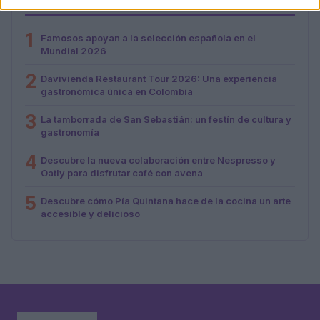
MÁS LEÍDOS
1
Famosos apoyan a la selección española en el
Mundial 2026
2
Davivienda Restaurant Tour 2026: Una experiencia
gastronómica única en Colombia
3
La tamborrada de San Sebastián: un festín de cultura y
gastronomía
4
Descubre la nueva colaboración entre Nespresso y
Oatly para disfrutar café con avena
5
Descubre cómo Pía Quintana hace de la cocina un arte
accesible y delicioso