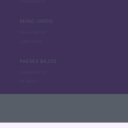
Investieren24
REINO UNIDO
News Hub UK
Lgbtq News
PAESES BAJOS
Investeren 24
NL Newz