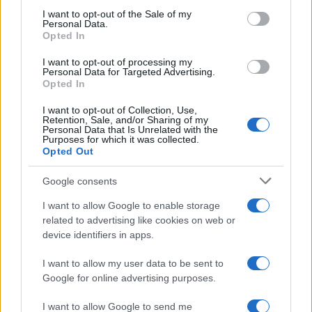
consent section.
I want to opt-out of the Sale of my
Personal Data.
Chefs peruanos y ecuatorianos exploran las raíces y
Opted In
diferencias de sus gastronomías
I want to opt-out of processing my
María Vázquez · 3 Ago 2026
Personal Data for Targeted Advertising.
Opted In
CHEFS
I want to opt-out of Collection, Use,
Retention, Sale, and/or Sharing of my
Personal Data that Is Unrelated with the
Purposes for which it was collected.
Opted Out
Google consents
I want to allow Google to enable storage
related to advertising like cookies on web or
device identifiers in apps.
I want to allow my user data to be sent to
Google for online advertising purposes.
Descubre los consejos de los chefs para dominar la
cocina a la parrilla
I want to allow Google to send me