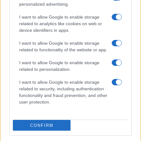
María Vázquez · 3 Ago 2026
personalized advertising.
CHEFS
I want to allow Google to enable storage
related to analytics like cookies on web or
device identifiers in apps.
I want to allow Google to enable storage
related to functionality of the website or app.
I want to allow Google to enable storage
related to personalization.
I want to allow Google to enable storage
related to security, including authentication
functionality and fraud prevention, and other
user protection.
Descubre cómo Pía Quintana hace de la cocina un arte
accesible y delicioso
María Vázquez · 2 Ago 2026
CONFIRM