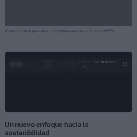
Scopri come la gastronomia spagnola abbraccia la sostenibilità.
0:29 /
Ad
hub
Media
POWERED
1
/
4
4:27
BY
Un nuevo enfoque hacia la
sostenibilidad