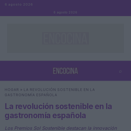
Saltar al contenido
6 agosto 2026
6 agosto 2026
⌕
×
⌕
HOGAR
»
LA REVOLUCIÓN SOSTENIBLE EN LA
Buscar
GASTRONOMÍA ESPAÑOLA
La revolución sostenible en la
gastronomía española
Los Premios Sol Sostenible destacan la innovación