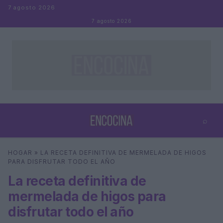
Saltar al contenido
7 agosto 2026
7 agosto 2026
⌕
×
⌕
HOGAR
»
LA RECETA DEFINITIVA DE MERMELADA DE HIGOS
Buscar
PARA DISFRUTAR TODO EL AÑO
La receta definitiva de
mermelada de higos para
disfrutar todo el año