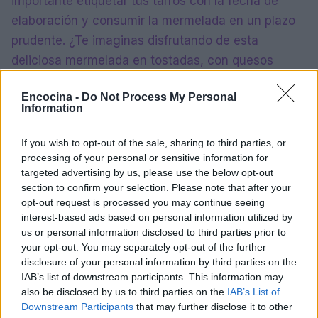
importante etiquetar tus tarros con la fecha de
elaboración y consumir la mermelada en un plazo
prudente. ¿Te imaginas disfrutando de esta
deliciosa mermelada en tostadas, con quesos
curados o incluso en postres? ¡No hay mejor
Encocina -
Do Not Process My Personal
manera de aprovechar la temporada de higos!
Information
Así que, ¿estás listo para probar esta receta? ¡Tus
If you wish to opt-out of the sale, sharing to third parties, or
desayunos nunca volverán a ser los mismos!
processing of your personal or sensitive information for
targeted advertising by us, please use the below opt-out
«`
section to confirm your selection. Please note that after your
opt-out request is processed you may continue seeing
interest-based ads based on personal information utilized by
us or personal information disclosed to third parties prior to
AUTOR
your opt-out. You may separately opt-out of the further
staff
disclosure of your personal information by third parties on the
IAB’s list of downstream participants. This information may
also be disclosed by us to third parties on the
IAB’s List of
Downstream Participants
that may further disclose it to other