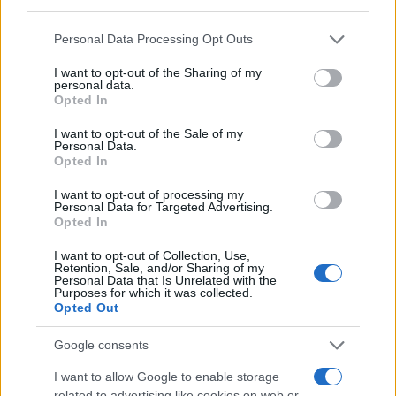
third parties.
Please note that this website/app uses one or more Google
Personal Data Processing Opt Outs
services and may gather and store information including but
not limited to your visit or usage behaviour. You may click to
I want to opt-out of the Sharing of my
personal data.
grant or deny consent to Google and its third-party tags to
Opted In
use your data for below specified purposes in below Google
consent section.
I want to opt-out of the Sale of my
Personal Data.
Opted In
I want to opt-out of processing my
Personal Data for Targeted Advertising.
Opted In
I want to opt-out of Collection, Use,
Retention, Sale, and/or Sharing of my
Personal Data that Is Unrelated with the
Purposes for which it was collected.
Opted Out
Google consents
I want to allow Google to enable storage
Sigue leyendo
related to advertising like cookies on web or