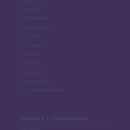
Money 365
Zona Nerd
B2B Magazine
People Magazine
Day Travel
Tutto Gaming
ESG 365
Food Wiki
FuturoDonna
HomeMagazine
SecondHomeMagazine
ESPANA Y LATINOAMERICA
Actualidad