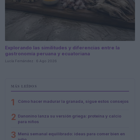
Explorando las similitudes y diferencias entre la
gastronomía peruana y ecuatoriana
Lucía Fernández · 6 Ago 2026
MÁS LEÍDOS
1
Cómo hacer madurar la granada, sigue estos consejos
2
Danonino lanza su versión griega: proteína y calcio
para niños
3
Menú semanal equilibrado: ideas para comer bien en
julio