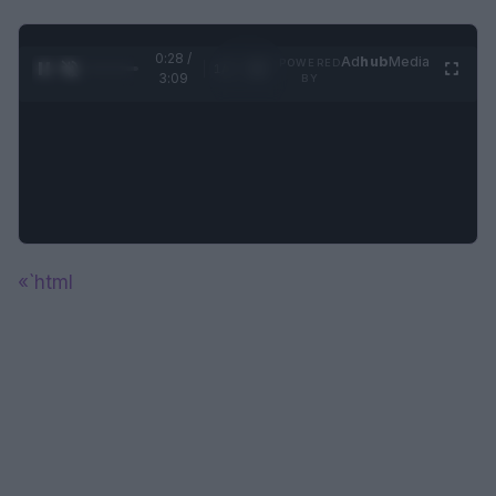
0:28 /
Ad
hub
Media
POWERED
1
/
4
3:09
BY
«`html