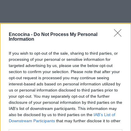
Encocina -
Do Not Process My Personal
Information
If you wish to opt-out of the sale, sharing to third parties, or
processing of your personal or sensitive information for
targeted advertising by us, please use the below opt-out
section to confirm your selection. Please note that after your
opt-out request is processed you may continue seeing
interest-based ads based on personal information utilized by
us or personal information disclosed to third parties prior to
Reflexiones sobre el proceso de
your opt-out. You may separately opt-out of the further
aprendizaje
disclosure of your personal information by third parties on the
IAB’s list of downstream participants. This information may
Isaías, tras su eliminación, mostró madurez al
also be disclosed by us to third parties on the
IAB’s List of
reconocer su error técnico en la preparación de su
Downstream Participants
that may further disclose it to other
third parties.
platillo. Agradeció el apoyo del público y expresó