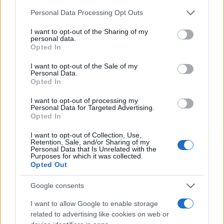
su deseo de no decepcionarlos. Su decisión de
Please note that this website/app uses one or more Google
Personal Data Processing Opt Outs
services and may gather and store information including but
bajarse del balcón, donde estaba a salvo, refleja un
not limited to your visit or usage behaviour. You may click to
I want to opt-out of the Sharing of my
compromiso profundo con su aprendizaje y
personal data.
grant or deny consent to Google and its third-party tags to
Opted In
crecimiento personal. Este tipo de reflexiones son
use your data for below specified purposes in below Google
consent section.
lo que realmente hacen que el programa resuene
I want to opt-out of the Sale of my
Personal Data.
con la audiencia, mostrando que más allá de la
Opted In
competencia, hay un viaje de transformación
I want to opt-out of processing my
personal para cada participante.
Personal Data for Targeted Advertising.
Opted In
I want to opt-out of Collection, Use,
Retention, Sale, and/or Sharing of my
AUTOR
Personal Data that Is Unrelated with the
Purposes for which it was collected.
staff
Opted Out
Google consents
I want to allow Google to enable storage
related to advertising like cookies on web or