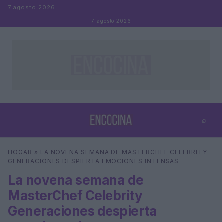
Saltar al contenido
7 agosto 2026
7 agosto 2026
⌕
×
⌕
HOGAR
»
LA NOVENA SEMANA DE MASTERCHEF CELEBRITY
Buscar
GENERACIONES DESPIERTA EMOCIONES INTENSAS
La novena semana de
MasterChef Celebrity
Generaciones despierta