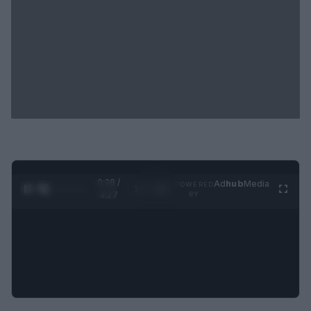
0:29 /
Ad
hub
Media
POWERED
1
/
4
4:27
BY