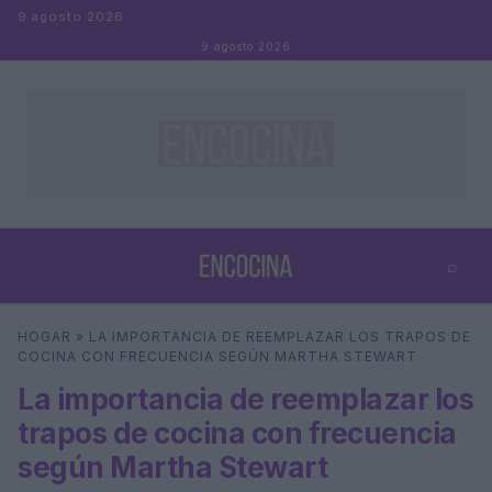
Saltar al contenido
9 agosto 2026
9 agosto 2026
⌕
×
⌕
HOGAR
»
LA IMPORTANCIA DE REEMPLAZAR LOS TRAPOS DE
Buscar
COCINA CON FRECUENCIA SEGÚN MARTHA STEWART
La importancia de reemplazar los
trapos de cocina con frecuencia
según Martha Stewart