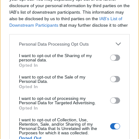
disclosure of your personal information by third parties on the
IAB’s list of downstream participants. This information may
also be disclosed by us to third parties on the
IAB’s List of
Downstream Participants
that may further disclose it to other
third parties.
Please note that this website/app uses one or more Google
Personal Data Processing Opt Outs
services and may gather and store information including but
Sigue leyendo
not limited to your visit or usage behaviour. You may click to
I want to opt-out of the Sharing of my
personal data.
grant or deny consent to Google and its third-party tags to
Opted In
use your data for below specified purposes in below Google
CONSEJOS DE COCINA
consent section.
I want to opt-out of the Sale of my
Personal Data.
Opted In
I want to opt-out of processing my
Personal Data for Targeted Advertising.
Opted In
I want to opt-out of Collection, Use,
Retention, Sale, and/or Sharing of my
Personal Data that Is Unrelated with the
Purposes for which it was collected.
Opted Out