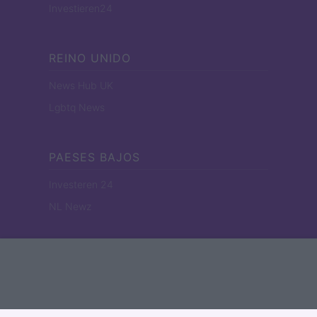
Investieren24
REINO UNIDO
News Hub UK
Lgbtq News
PAESES BAJOS
Investeren 24
NL Newz