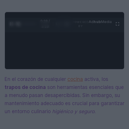
0:28 /
Ad
hub
Media
POWERED
1
/
4
3:19
BY
En el corazón de cualquier
cocina
activa, los
trapos de cocina
son herramientas esenciales que
a menudo pasan desapercibidas. Sin embargo, su
mantenimiento adecuado es crucial para garantizar
un entorno culinario
higiénico y seguro
.